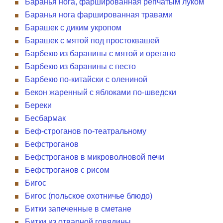
Баранья нога, фаршированная репчатым луком
Баранья нога фаршированная травами
Барашек с диким укропом
Барашек с мятой под простоквашей
Барбекю из баранины с мятой и орегано
Барбекю из баранины с песто
Барбекю по-китайски с олениной
Бекон жаренный с яблоками по-шведски
Береки
Бесбармак
Беф-строганов по-театральному
Бефстроганов
Бефстроганов в микроволновой печи
Бефстроганов с рисом
Бигос
Бигос (польское охотничье блюдо)
Битки запеченные в сметане
Битки из отварной говядины