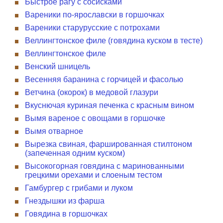
Быстрое рагу с сосисками
Вареники по-ярославски в горшочках
Вареники старурусские с потрохами
Веллингтонское филе (говядина куском в тесте)
Веллингтонское филе
Венский шницель
Весенняя баранина с горчицей и фасолью
Ветчина (окорок) в медовой глазури
Вкуснючая куриная печенка с красным вином
Вымя вареное с овощами в горшочке
Вымя отварное
Вырезка свиная, фаршированная стилтоном
(запеченная одним куском)
Высокогорная говядина с маринованными
грецкими орехами и слоеным тестом
Гамбургер с грибами и луком
Гнездышки из фарша
Говядина в горшочках