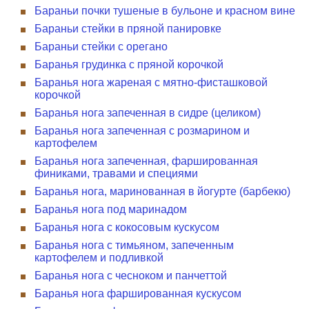
Бараньи почки тушеные в бульоне и красном вине
Бараньи стейки в пряной панировке
Бараньи стейки с орегано
Баранья грудинка с пряной корочкой
Баранья нога жареная с мятно-фисташковой
корочкой
Баранья нога запеченная в сидре (целиком)
Баранья нога запеченная с розмарином и
картофелем
Баранья нога запеченная, фаршированная
финиками, травами и специями
Баранья нога, маринованная в йогурте (барбекю)
Баранья нога под маринадом
Баранья нога с кокосовым кускусом
Баранья нога с тимьяном, запеченным
картофелем и подливкой
Баранья нога с чесноком и панчеттой
Баранья нога фаршированная кускусом