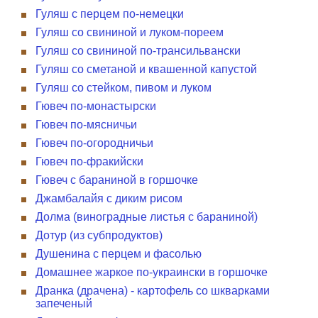
Гуляш с перцем по-немецки
Гуляш со свининой и луком-пореем
Гуляш со свининой по-трансильвански
Гуляш со сметаной и квашенной капустой
Гуляш со стейком, пивом и луком
Гювеч по-монастырски
Гювеч по-мясничьи
Гювеч по-огородничьи
Гювеч по-фракийски
Гювеч с бараниной в горшочке
Джамбалайя с диким рисом
Долма (виноградные листья с бараниной)
Дотур (из субпродуктов)
Душенина с перцем и фасолью
Домашнее жаркое по-украински в горшочке
Дранка (драчена) - картофель со шкварками
запеченый