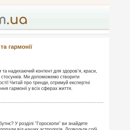
та гармонії
 та надихаючий контент для здоров’я, краси,
х стосунків. Ми допоможемо створити
сті! Читай про тренди, отримуй експертні
ння гармонії у всіх сферах життя.
утнє? У розділі "Гороскопи" ви знайдете
а поради від наших астрологів. Дозвольте собі