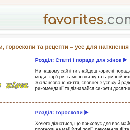
и, гороскопи та рецепти – усе для натхнення 
Розділ: Статті і поради для жінок ▶
На нашому сайті ти знайдеш корисні поради
моди, кар’єри, саморозвитку та гармонійни
збалансоване життя, сповнене успіху й радо
рекомендації та дізнавайся секрети досягне
Розділ: Гороскопи ▶
Хочете дізнатися, що приховує для вас майб
прогнози на майбутні події, рекомендації т