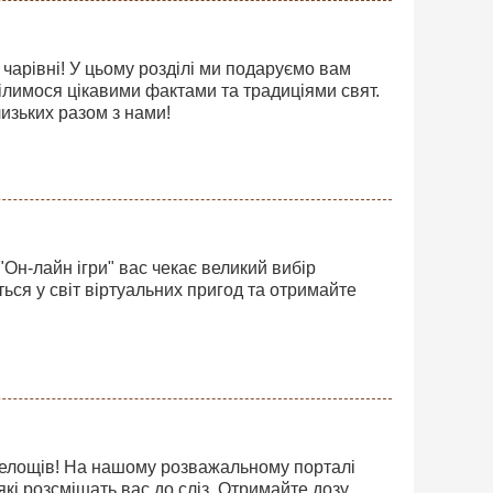
 чарівні! У цьому розділі ми подаруємо вам
ілимося цікавими фактами та традиціями свят.
лизьких разом з нами!
"Он-лайн ігри" вас чекає великий вибір
ться у світ віртуальних пригод та отримайте
еселощів! На нашому розважальному порталі
кі розсмішать вас до сліз. Отримайте дозу