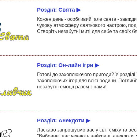
Розділ: Свята ▶
Кожен день - особливий, але свята - завжди
чудову атмосферу святкового настрою, под
Створіть незабутні миті для себе та своїх б
Розділ: Он-лайн ігри ▶
Готові до захоплюючого пригоди? У розділі 
захоплюючих ігор для всієї родини. Поглибі
незабутні емоції разом з нами!
Розділ: Анекдоти ▶
Ласкаво запрошуємо вас у світ сміху та в
"Вибране" вас чекають найкращі анекдоти, я