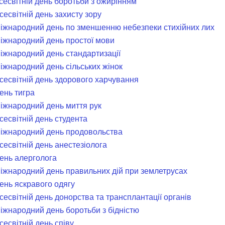
Всесвітній день боротьби з ожирінням
сесвітній день захисту зору
Міжнародний день пo зменшенню небезпеки стихійних лих
Міжнародний день простої мови
Міжнародний день стандартизації
Міжнародний день сільських жінок
Всесвітній день здорового харчування
ень тигра
Міжнародний день миття рук
сесвітній день студента
Міжнародний день продовольства
сесвітній день анестезіолога
День алерголога
Міжнародний день правильних дій при землетрусах
День яскравого одягу
сесвітній день донорства та трансплантації органів
Міжнародний день боротьби з бідністю
сесвітній день співу