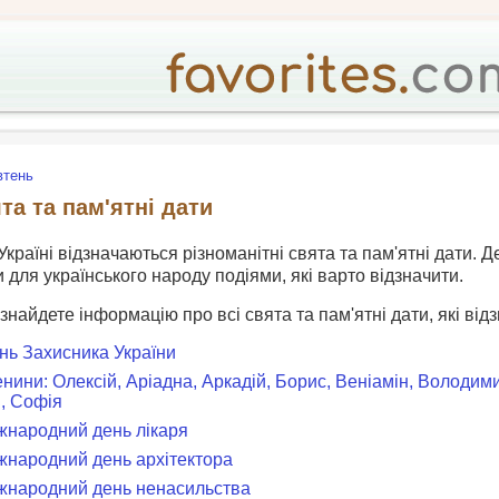
втень
та та пам'ятні дати
країні відзначаються різноманітні свята та пам'ятні дати. Д
для українського народу подіями, які варто відзначити.
 знайдете інформацію про всі свята та пам'ятні дати, які від
ень Захисника України
енини: Олексій, Аріадна, Аркадій, Борис, Веніамін, Володимир
й, Софія
іжнародний день лікаря
іжнародний день архітектора
іжнародний день ненасильства