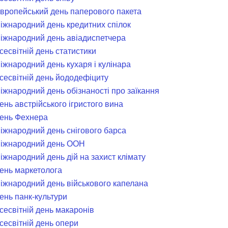
Європейський день паперового пакета
Міжнародний день кредитних спілок
Міжнародний день авіадиспетчера
сесвітній день статистики
Міжнародний день кухаря і кулінара
Всесвітній день йододефіциту
Міжнародний день обізнаності про заїкання
ень австрійського ігристого вина
День Фехнера
Міжнародний день снігового барса
Міжнародний день ООН
іжнародний день дій на захист клімату
День маркетолога
Міжнародний день військового капелана
ень панк-культури
сесвітній день макаронів
сесвітній день опери