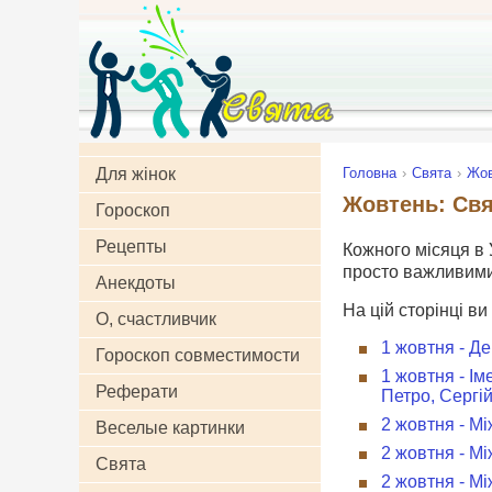
Для жінок
Головна
Свята
Жо
Жовтень: Свя
Гороскоп
Рецепты
Кожного місяця в У
просто важливими 
Анекдоты
На цій сторінці ви
О, счастливчик
1 жовтня - Д
Гороскоп совместимости
1 жовтня - Ім
Реферати
Петро, Сергі
2 жовтня - М
Веселые картинки
2 жовтня - М
Свята
2 жовтня - М