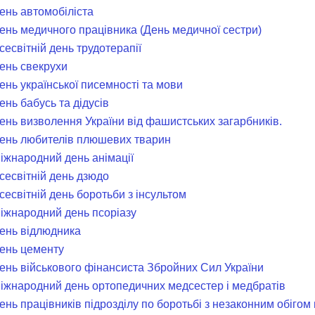
День автомобіліста
День медичного працівника (День медичної сестри)
сесвітній день трудотерапії
День свекрухи
ень української писемності та мови
ень бабусь та дідусів
День визволення України від фашистських загарбників.
День любителів плюшевих тварин
Міжнародний день анімації
сесвітній день дзюдо
сесвітній день боротьби з інсультом
Міжнародний день псоріазу
День відлюдника
День цементу
День військового фінансиста Збройних Сил України
Міжнародний день ортопедичних медсестер і медбратів
ень працівників підрозділу по боротьбі з незаконним обігом