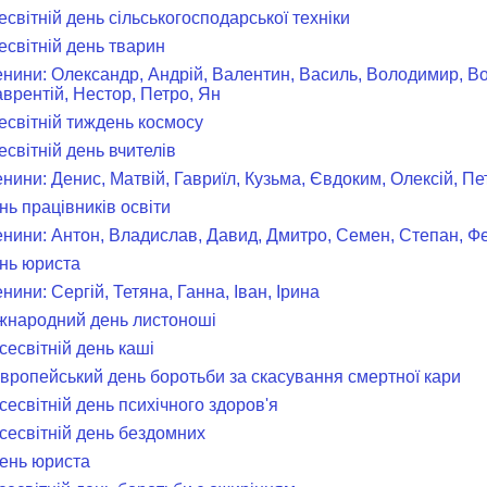
есвітній день сільськогосподарської техніки
есвітній день тварин
менини: Олександр, Андрій, Валентин, Василь, Володимир, В
аврентій, Нестор, Петро, Ян
сесвітній тиждень космосу
есвітній день вчителів
енини: Денис, Матвій, Гавриїл, Кузьма, Євдоким, Олексій, Пе
нь працівників освіти
менини: Антон, Владислав, Давид, Дмитро, Семен, Степан, Ф
ень юриста
енини: Сергій, Тетяна, Ганна, Іван, Ірина
іжнародний день листоноші
сесвітній день каші
Європейський день боротьби за скасування смертної кари
сесвітній день психічного здоров'я
Всесвітній день бездомних
День юриста