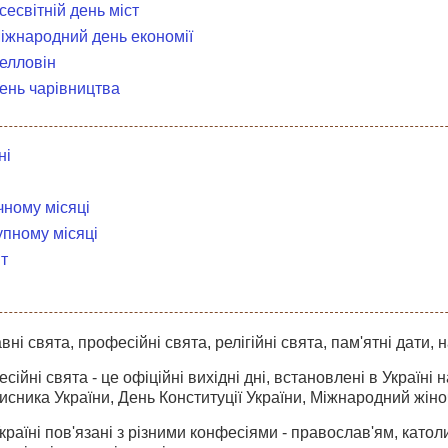
сесвітній день міст
Міжнародний день економії
Хелловін
День чарівництва
ні
чному місяці
упному місяці
т
ні свята, професійні свята, релігійні свята, пам'ятні дати, н
ійні свята - це офіційні вихідні дні, встановлені в Україні
хисника України, День Конституції України, Міжнародний жіно
Україні пов'язані з різними конфесіями - православ'ям, като