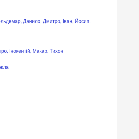
ольдемар, Данило, Дмитро, Іван, Йосип,
тро, Інокентій, Макар, Тихон
екла