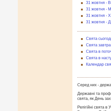
31 жовтня - В
31 жовтня - 
31 жовтня - 
31 жовтня - 
Свята сьогод
Свята завтра
Свята в пото
Свята в наст
Календар свя
Серед них - держав
Державні та профес
свята, як День за
Релігійні свята в 