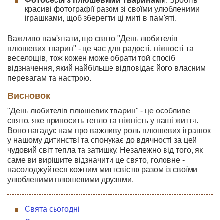
Фотосесія з плюшевими тваринами
: Зробіть
красиві фотографії разом зі своїми улюбленими
іграшками, щоб зберегти ці миті в пам'яті.
Важливо пам'ятати, що свято "День любителів
плюшевих тварин" - це час для радості, ніжності та
веселощів, тож кожен може обрати той спосіб
відзначення, який найбільше відповідає його власним
перевагам та настрою.
Висновок
"День любителів плюшевих тварин" - це особливе
свято, яке приносить тепло та ніжність у наші життя.
Воно нагадує нам про важливу роль плюшевих іграшок
у нашому дитинстві та спонукає до вдячності за цей
чудовий світ тепла та затишку. Незалежно від того, як
саме ви вирішите відзначити це свято, головне -
насолоджуйтеся кожним миттєвістю разом із своїми
улюбленими плюшевими друзями.
Свята сьогодні