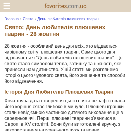
Головна
Свята
День любителів плюшевих тварин
Свято: День любителів плюшевих
тварин - 28 жовтня
28 жовтня - особливий день для всіх, хто віддається
чарівному світу плюшевих тварин. Саме цього дня
відзначається "День любителів плюшевих тварин". Це
свято стало символом тепла, затишку та ніжності, яке
принесли нам дитинство. У цій статті ми розглянемо
історію цього чудового свята, його значення та способи
його відзначення.
Історія Дня Любителів Плюшевих Тварин
Хоча точна дата створення цього свята не зафіксована,
його коріння сягає глибоко в минуле. Плюшеві іграшки
стали невід'ємною частиною дитячого виховання ще в
середньовіччі. Перші плюшеві тварини з'явилися в
Європі в XV столітті. Вони були виготовлені вручну, з
використанням натурального пуху та вовни.