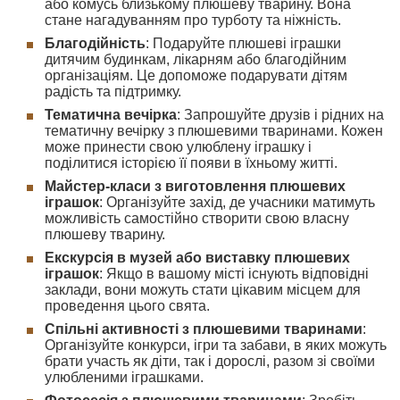
або комусь близькому плюшеву тварину. Вона
стане нагадуванням про турботу та ніжність.
Благодійність
: Подаруйте плюшеві іграшки
дитячим будинкам, лікарням або благодійним
організаціям. Це допоможе подарувати дітям
радість та підтримку.
Тематична вечірка
: Запрошуйте друзів і рідних на
тематичну вечірку з плюшевими тваринами. Кожен
може принести свою улюблену іграшку і
поділитися історією її появи в їхньому житті.
Майстер-класи з виготовлення плюшевих
іграшок
: Організуйте захід, де учасники матимуть
можливість самостійно створити свою власну
плюшеву тварину.
Екскурсія в музей або виставку плюшевих
іграшок
: Якщо в вашому місті існують відповідні
заклади, вони можуть стати цікавим місцем для
проведення цього свята.
Спільні активності з плюшевими тваринами
:
Організуйте конкурси, ігри та забави, в яких можуть
брати участь як діти, так і дорослі, разом зі своїми
улюбленими іграшками.