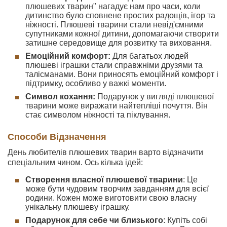
плюшевих тварин" нагадує нам про часи, коли
дитинство було сповнене простих радощів, ігор та
ніжності. Плюшеві тварини стали невід'ємними
супутниками кожної дитини, допомагаючи створити
затишне середовище для розвитку та виховання.
Емоційний комфорт:
Для багатьох людей
плюшеві іграшки стали справжніми друзями та
талісманами. Вони приносять емоційний комфорт і
підтримку, особливо у важкі моменти.
Символ кохання:
Подарунок у вигляді плюшевої
тварини може виражати найтепліші почуття. Він
стає символом ніжності та піклування.
Способи Відзначення
День любителів плюшевих тварин варто відзначити
спеціальним чином. Ось кілька ідей:
Створення власної плюшевої тварини
: Це
може бути чудовим творчим завданням для всієї
родини. Кожен може виготовити свою власну
унікальну плюшеву іграшку.
Подарунок для себе чи близького
: Купіть собі