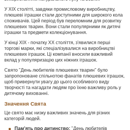
У XIX столітті, завдяки промисловому виробництву,
плюшеві іграшки стали доступними для широкого кола
споживачів. Цей період був переломним для розвитку
плюшевих тварин. Вони стали популярними як дитячі
іграшки та предмети колекціонування.
У кінці XIX - початку XX століття, з'явилися перші
торгові марки, які спеціалізувалися на виробництві
плюшевих іграшок. Ці компанії вносили важливий
вклад у популяризацію цих ніжних іграшок.
Свято "День любителів плюшевих тварин" було
запропоноване спільнотою фанатів плюшевих іграшок,
щоб привернути увагу до цього особливого виду
творчості та нагадати людям про їхню важливу роль у
дитячому вихованні.
Значення Свята
Це свято має низку важливих значень для різних
категорій людей.
Пам'ять про дитинство:
"День любителів