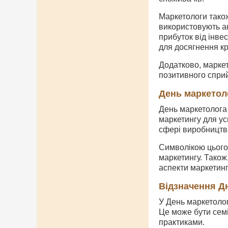
Маркетологи також
використовують а
прибуток від інвес
для досягнення кр
Додатково, маркет
позитивного сприй
День маркетол
День маркетолога 
маркетингу для ус
сфері виробництва
Символікою цього 
маркетингу. Також
аспекти маркетинг
Відзначення Д
У День маркетолог
Це може бути семі
практиками.