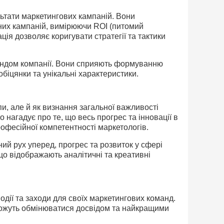
льтати маркетингових кампаній. Вони
них кампаній, вимірюючи ROI (питомий
ація дозволяє коригувати стратегії та тактики
рендом компанії. Вони сприяють формуванню
біцянки та унікальні характеристики.
и, але й як визнання загальної важливості
 нагадує про те, що весь прогрес та інновації в
рофесійної компетентності маркетологів.
ий рух уперед, прогрес та розвиток у сфері
що відображають аналітичні та креативні
одії та заходи для своїх маркетингових команд.
и можуть обмінюватися досвідом та найкращими