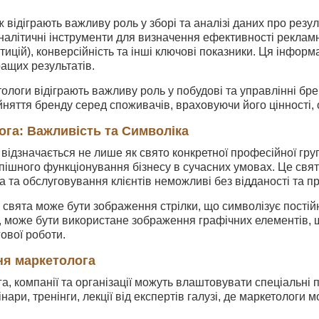
 відіграють важливу роль у зборі та аналізі даних про резу
налітичні інструменти для визначення ефективності реклам
тицій), конверсійність та інші ключові показники. Ця інформ
ащих результатів.
ологи відіграють важливу роль у побудові та управлінні б
няття бренду серед споживачів, враховуючи його цінності, о
ога: Важливість та Символіка
відзначається не лише як свято конкретної професійної груп
пішного функціонування бізнесу в сучасних умовах. Це свято
 та обслуговування клієнтів неможливі без відданості та п
свята може бути зображення стрілки, що символізує постійн
, може бути використане зображення графічних елементів, 
ової роботи.
ня маркетолога
а, компанії та організації можуть влаштовувати спеціальні п
нари, тренінги, лекції від експертів галузі, де маркетолог