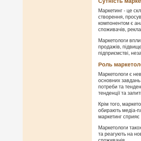
Сутність марк
Маркетинг - це с
створення, просув
компонентом є ана
споживачів, реклам
Маркетологи вплив
продажів, підвище
підприємстві, нез
Роль маркетоло
Маркетологи є нев
основних завдань 
потреби та тенден
тенденції та запи
Крім того, маркет
обирають медіа-п
маркетинг сприяє
Маркетологи також
та реагують на но
споживачів.