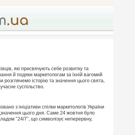
івців, які присвячують себе розвитку та
нання й подяки маркетологам за їхній вагомий
ми розглянемо історію та значення цього свята,
учасне суспільство.
овано з ініціативи спілки маркетологів України
ідзначення цього дня. Саме 24 жовтня було
кладом "24/7", що символізує неперервну,