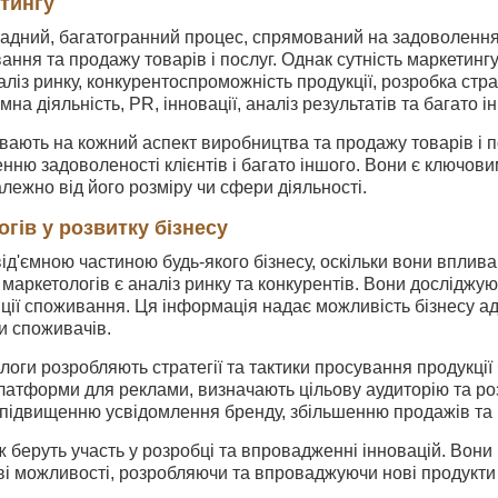
етингу
кладний, багатогранний процес, спрямований на задоволенн
ання та продажу товарів і послуг. Однак сутність маркетинг
ліз ринку, конкурентоспроможність продукції, розробка стра
на діяльність, PR, інновації, аналіз результатів та багато і
ають на кожний аспект виробництва та продажу товарів і п
нню задоволеності клієнтів і багато іншого. Вони є ключов
алежно від його розміру чи сфери діяльності.
гів у розвитку бізнесу
ід'ємною частиною будь-якого бізнесу, оскільки вони впливаю
маркетологів є аналіз ринку та конкурентів. Вони досліджую
ції споживання. Ця інформація надає можливість бізнесу ад
ти споживачів.
ологи розробляють стратегії та тактики просування продукції
латформи для реклами, визначають цільову аудиторію та ро
 підвищенню усвідомлення бренду, збільшенню продажів та
 беруть участь у розробці та впровадженні інновацій. Вони 
ві можливості, розробляючи та впроваджуючи нові продукти 