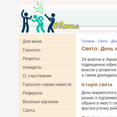
Для жінок
Головна
Свята
Ден
Свято: День 
Гороскоп
Рецепты
24 жовтня в Украї
підвищенню ефекти
Анекдоты
внесок у розвиток
а також докладніш
О, счастливчик
Історія свята
Гороскоп совместимости
День маркетолога 
Реферати
разом із підтримк
Веселые картинки
обрано в якості с
круглосуточну роб
Свята