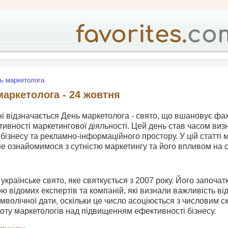
ь маркетолога
маркетолога - 24 жовтня
ні відзначається День маркетолога - свято, що вшановує фах
вності маркетингової діяльності. Цей день став часом виз
 бізнесу та рекламно-інформаційного простору. У цій статті 
е ознайомимося з сутністю маркетингу та його впливом на с
українське свято, яке святкується з 2007 року. Його започатк
ою відомих експертів та компаній, які визнали важливість в
имволічної дати, оскільки це число асоціюється з числовим с
оту маркетологів над підвищенням ефективності бізнесу.