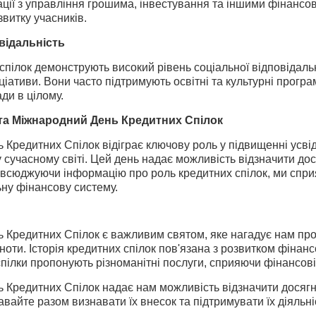
ації з управління грошима, інвестування та іншими фінанс
звитку учасників.
відальність
спілок демонструють високий рівень соціальної відповідаль
ніціативи. Вони часто підтримують освітні та культурні прог
ди в цілому.
та Міжнародний День Кредитних Спілок
 Кредитних Спілок відіграє ключову роль у підвищенні усв
у сучасному світі. Цей день надає можливість відзначити дос
повсюджуючи інформацію про роль кредитних спілок, ми спр
ну фінансову систему.
Кредитних Спілок є важливим святом, яке нагадує нам про 
ьноти. Історія кредитних спілок пов'язана з розвитком фінан
спілки пропонують різноманітні послуги, сприяючи фінансовій
 Кредитних Спілок надає нам можливість відзначити досягн
Давайте разом визнавати їх внесок та підтримувати їх діяльн