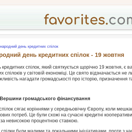
народний день кредитних спілок
родний день кредитних спілок - 19 жовтня
кредитних спілок, який святкується щорічно 19 жовтня, є 
х спілоків у світовій економіці. Це свято відзначається не 
можливість нагадати громадськості про історію, призначення 
: Вершини громадського фінансування
 спілок сягає коріннями у середньовічну Європу, коли мешка
вих потреб. Це були схожі на сучасні кредитні кооперативи,
 за невисокою процентною ставкою.
 спілки були малими та локальними ініціативами, проте з 