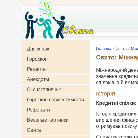
Для жінок
Головна
Свята
Між
Свято: Міжна
Гороскоп
Рецепты
Міжнародний день 
значення кредитни
Анекдоты
спілоків, а й як 
О, счастливчик
Історія
Гороскоп совместимости
Кредитні спілки
Реферати
Історія кредитних
Веселые картинки
вирішення фінансо
отримував позику
Свята
Спочатку кредитні