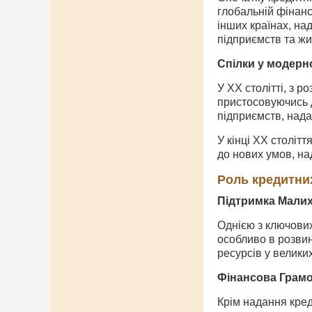
глобальній фінанс
інших країнах, на
підприємств та жи
Спілки у модерно
У XX столітті, з 
пристосовуючись д
підприємств, нада
У кінці XX столітт
до нових умов, на
Роль кредитни
Підтримка Мали
Однією з ключових
особливо в розви
ресурсів у велики
Фінансова Грамо
Крім надання кред