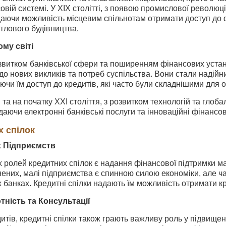
овій системі. У XIX столітті, з появою промислової революці
даючи можливість місцевим спільнотам отримати доступ до 
тлового будівництва.
му світі
розвитком банківської сфери та поширенням фінансових устан
о нових викликів та потреб суспільства. Вони стали надійн
ючи їм доступ до кредитів, які часто були складнішими для 
я та на початку XXI століття, з розвитком технологій та гло
даючи електронні банківські послуги та інноваційні фінансов
х спілок
х Підприємств
 ролей кредитних спілок є надання фінансової підтримки ма
нених, малі підприємства є спинною силою економіки, але 
х банках. Кредитні спілки надають їм можливість отримати к
тність та Консультації
итів, кредитні спілки також грають важливу роль у підвищен