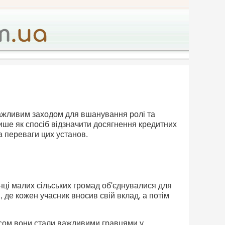
важливим заходом для вшанування ролі та
лише як спосіб відзначити досягнення кредитних
та переваги цих установ.
нці малих сільських громад об'єднувалися для
 де кожен учасник вносив свій вклад, а потім
часом вони стали важливими гравцями у