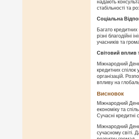
надають консульт
стабільності та ро
Соціальна Відпо
Багато кредитних 
різні благодійні і
учасників та грома
Світовий вплив 
Міжнародний День
кредитних спілок 
організацій. Роз
впливу на глобаль
Висновок
Міжнародний День 
економіку та спіл
Сучасні кредитні 
Міжнародний День
сучасному світі. 
розвитку громад.