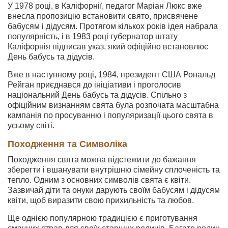
У 1978 році, в Каліфорнії, педагог Маріан Люкс вже
внесла пропозицію встановити свято, присвячене
бабусям і дідусям. Протягом кількох років ідея набрала
популярність, і в 1983 році губернатор штату
Каліфорнія підписав указ, який офіційно встановлює
День бабусь та дідусів.
Вже в наступному році, 1984, президент США Рональд
Рейган приєднався до ініціативи і проголосив
національний День бабусь та дідусів. Спільно з
офіційним визнанням свята була розпочата масштабна
кампанія по просуванню і популяризації цього свята в
усьому світі.
Походження та Символіка
Походження свята можна відстежити до бажання
зберегти і вшанувати внутрішню сімейну сплоченість та
тепло. Одним з основних символів свята є квіти.
Зазвичай діти та онуки дарують своїм бабусям і дідусям
квіти, щоб виразити свою прихильність та любов.
Ще однією популярною традицією є приготування