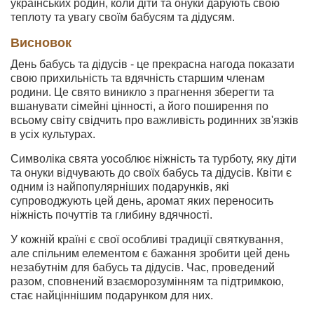
українських родин, коли діти та онуки дарують свою
теплоту та увагу своїм бабусям та дідусям.
Висновок
День бабусь та дідусів - це прекрасна нагода показати
свою прихильність та вдячність старшим членам
родини. Це свято виникло з прагнення зберегти та
вшанувати сімейні цінності, а його поширення по
всьому світу свідчить про важливість родинних зв'язків
в усіх культурах.
Символіка свята уособлює ніжність та турботу, яку діти
та онуки відчувають до своїх бабусь та дідусів. Квіти є
одним із найпопулярніших подарунків, які
супроводжують цей день, аромат яких переносить
ніжність почуттів та глибину вдячності.
У кожній країні є свої особливі традиції святкування,
але спільним елементом є бажання зробити цей день
незабутнім для бабусь та дідусів. Час, проведений
разом, сповнений взаєморозумінням та підтримкою,
стає найціннішим подарунком для них.