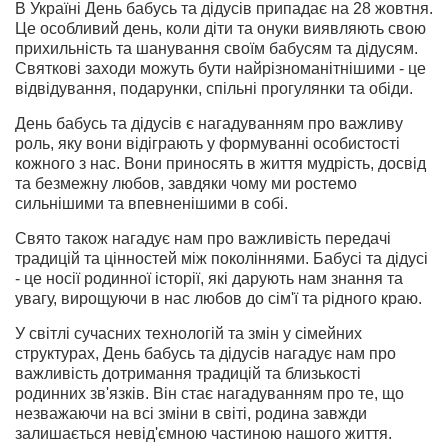
В Україні День бабусь та дідусів припадає на 28 жовтня.
Це особливий день, коли діти та онуки виявляють свою
прихильність та шанування своїм бабусям та дідусям.
Святкові заходи можуть бути найрізноманітнішими - це
відвідування, подарунки, спільні прогулянки та обіди.
День бабусь та дідусів є нагадуванням про важливу
роль, яку вони відіграють у формуванні особистості
кожного з нас. Вони приносять в життя мудрість, досвід
та безмежну любов, завдяки чому ми ростемо
сильнішими та впевненішими в собі.
Свято також нагадує нам про важливість передачі
традицій та цінностей між поколіннями. Бабусі та дідусі
- це носії родинної історії, які дарують нам знання та
увагу, вирощуючи в нас любов до сім'ї та рідного краю.
У світлі сучасних технологій та змін у сімейних
структурах, День бабусь та дідусів нагадує нам про
важливість дотримання традицій та близькості
родинних зв'язків. Він стає нагадуванням про те, що
незважаючи на всі зміни в світі, родина завжди
залишається невід'ємною частиною нашого життя.