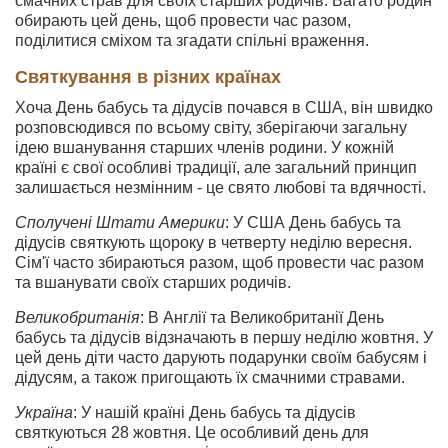
смачних страв для своїх старших родичів. Багато родин
обирають цей день, щоб провести час разом,
поділитися сміхом та згадати спільні враження.
Святкування в різних країнах
Хоча День бабусь та дідусів почався в США, він швидко
розповсюдився по всьому світу, зберігаючи загальну
ідею вшанування старших членів родини. У кожній
країні є свої особливі традиції, але загальний принцип
залишається незмінним - це свято любові та вдячності.
Сполучені Штати Америки
: У США День бабусь та
дідусів святкують щороку в четверту неділю вересня.
Сім'ї часто збираються разом, щоб провести час разом
та вшанувати своїх старших родичів.
Великобританія
: В Англії та Великобританії День
бабусь та дідусів відзначають в першу неділю жовтня. У
цей день діти часто дарують подарунки своїм бабусям і
дідусям, а також пригощають їх смачними стравами.
Україна
: У нашій країні День бабусь та дідусів
святкуються 28 жовтня. Це особливий день для