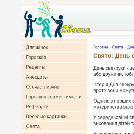
Для жінок
Головна
Свята
Ден
Свято: День 
Гороскоп
Рецепты
День свекрухи - ц
або дружини, тобто
Анекдоты
Історія Дня свекру
О, счастливчик
проте вони можуть
Гороскоп совместимости
Однією з перших з
Реферати
материнства важл
Веселые картинки
У середньовіччі с
виховання дітей т
Свята
У східних культур