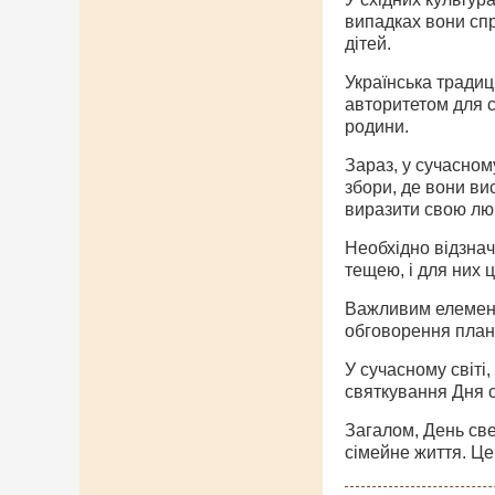
випадках вони спр
дітей.
Українська традиц
авторитетом для с
родини.
Зараз, у сучасном
збори, де вони ви
виразити свою люб
Необхідно відзнач
тещею, і для них
Важливим елемент
обговорення плані
У сучасному світі,
святкування Дня 
Загалом, День све
сімейне життя. Це