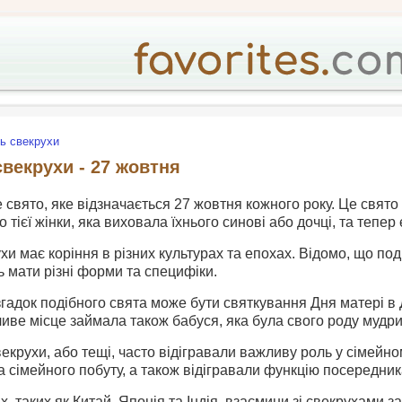
ь свекрухи
свекрухи - 27 жовтня
е свято, яке відзначається 27 жовтня кожного року. Це свят
 тієї жінки, яка виховала їхнього синові або дочці, та тепер 
хи має коріння в різних культурах та епохах. Відомо, що подіб
 мати різні форми та специфіки.
гадок подібного свята може бути святкування Дня матері в 
иве місце займала також бабуся, яка була свого роду мудр
векрухи, або тещі, часто відігравали важливу роль у сімей
а сімейного побуту, а також відігравали функцію посередника
ах, таких як Китай, Японія та Індія, взаємини зі свекрухами 