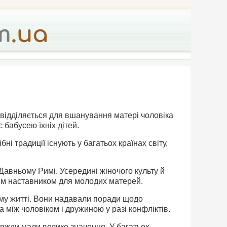
о відділяється для вшанування матері чоловіка
є бабусею їхніх дітей.
ні традиції існують у багатьох країнах світу,
Давньому Римі. Усередині жіночого культу й
им наставником для молодих матерей.
ному житті. Вони надавали поради щодо
 між чоловіком і дружиною у разі конфліктів.
завжди мали велике значення. У багатьох