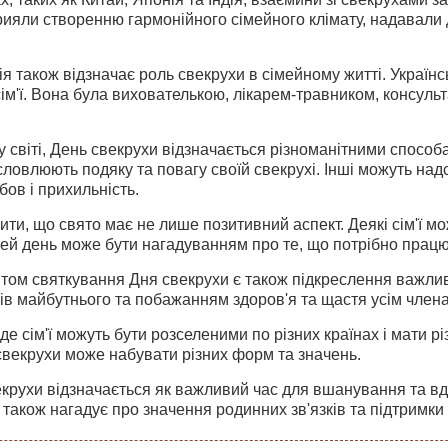
ияли створенню гармонійного сімейного клімату, надавали 
ія також відзначає роль свекрухи в сімейному житті. Украї
ім'ї. Вона була вихователькою, лікарем-травником, консульт
у світі, День свекрухи відзначається різноманітними способа
словлюють подяку та повагу своїй свекрухі. Інші можуть над
ов і прихильність.
ити, що свято має не лише позитивний аспект. Деякі сім'ї мо
 цей день може бути нагадуванням про те, що потрібно пра
ом святкування Дня свекрухи є також підкреслення важливо
в майбутнього та побажанням здоров'я та щастя усім членам
 де сім'ї можуть бути розселеними по різних країнах і мати рі
свекрухи може набувати різних форм та значень.
крухи відзначається як важливий час для вшанування та вдяч
 також нагадує про значення родинних зв'язків та підтримки