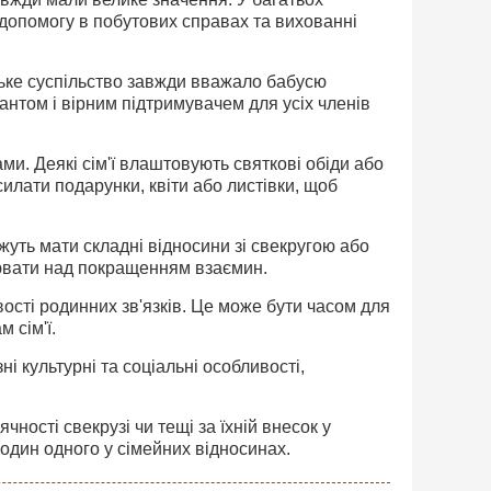
допомогу в побутових справах та вихованні
нське суспільство завжди вважало бабусю
антом і вірним підтримувачем для усіх членів
ми. Деякі сім'ї влаштовують святкові обіди або
силати подарунки, квіти або листівки, щоб
жуть мати складні відносини зі свекругою або
цювати над покращенням взаємин.
сті родинних зв'язків. Це може бути часом для
 сім'ї.
зні культурні та соціальні особливості,
ності свекрузі чи тещі за їхній внесок у
 один одного у сімейних відносинах.