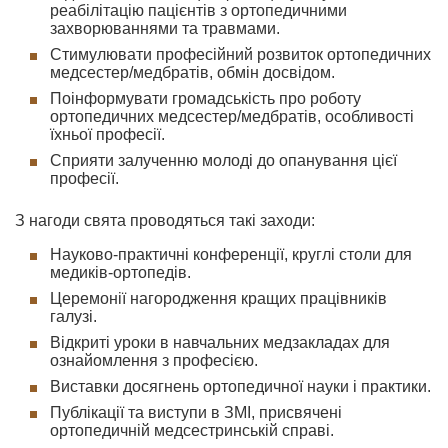
реабілітацію пацієнтів з ортопедичними
захворюваннями та травмами.
Стимулювати професійний розвиток ортопедичних
медсестер/медбратів, обмін досвідом.
Поінформувати громадськість про роботу
ортопедичних медсестер/медбратів, особливості
їхньої професії.
Сприяти залученню молоді до опанування цієї
професії.
З нагоди свята проводяться такі заходи:
Науково-практичні конференції, круглі столи для
медиків-ортопедів.
Церемонії нагородження кращих працівників
галузі.
Відкриті уроки в навчальних медзакладах для
ознайомлення з професією.
Виставки досягнень ортопедичної науки і практики.
Публікації та виступи в ЗМІ, присвячені
ортопедичній медсестринській справі.