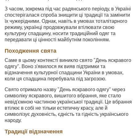
З часом, зокрема під час радянського періоду, в Україні
спостерігалася спроба знищити ці традиції та замінити
їх чужерідними. Однак, навіть в умовах тоталітарного
режиму, українці продовжували втілювати свою
культурну спадщину, носити традиційний одяг та
передавати ці цінності майбутнім поколінням.
Походження свята
Саме в цьому контексті виникло свято "День яскравого
одягу". Воно з'явилося як вияв підтримки та
відзначення культурної спадщини України в умовах,
коли ця спадщина перебувала під загрозою.
Свято отримало назву "День яскравого одягу" через
символіку яскравого, вишитого вбрання, яке стало
невід'ємною частиною української традиції. Це вбрання
втілює в собі не тільки естетичну красу, але й
символізує духовність, єдність та гідність українського
народу.
Традиції відзначення