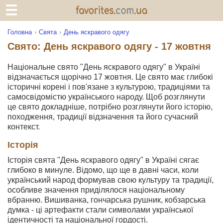
Головна
Свята
День яскравого одягу
Свято: День яскравого одягу - 17 жовтня
Національне свято "День яскравого одягу" в Україні
відзначається щорічно 17 жовтня. Це свято має глибокі
історичні корені і пов'язане з культурою, традиціями та
самосвідомістю українського народу. Щоб розглянути
це свято докладніше, потрібно розглянути його історію,
походження, традиції відзначення та його сучасний
контекст.
Історія
Історія свята "День яскравого одягу" в Україні сягає
глибоко в минуле. Відомо, що ще в давні часи, коли
український народ формував свою культуру та традиції,
особливе значення приділялося національному
вбранню. Вишиванка, гончарська рушник, кобзарська
думка - ці артефакти стали символами української
ідентичності та національної гордості.