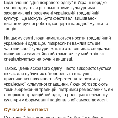
Відзначення "Дня яскравого одягу" в Україні нерідко
супроводжується різноманітними культурними
заходами, які присвячені українській традиційній
культурі. Це можуть бути фестивалі вишиванок,
виставки ручної роботи, концерти народної музики та
танців.
На цьому святі люди намагаються носити традиційний
український одяг, щоб підкреслити важливість цієї
частини своєї культури. Багато хто вишиває спеціальні
вишиванки самостійно або замовляє у майстрів, які
спеціалізуються на ручній вишивці.
Також, "День яскравого одягу" часто використовується
як час для публічних обговорень та виступів,
присвячених важливості збереження та розвитку
української культурної спадщини. Люди обговорюють
теми збереження традицій, підтримки ремеслеників, які
створюють традиційний одяг, та роль цього елементу
культури у формуванні національної самосвідомості.
Сучасний контекст
Сьогодні, "День яскравого одягу" в Україні набуває