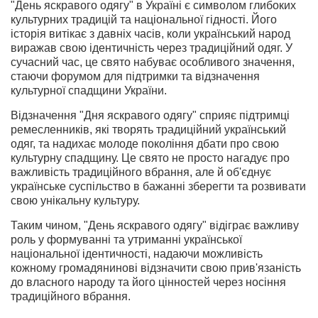
"День яскравого одягу" в Україні є символом глибоких
культурних традицій та національної гідності. Його
історія витікає з давніх часів, коли український народ
виражав свою ідентичність через традиційний одяг. У
сучасний час, це свято набуває особливого значення,
стаючи форумом для підтримки та відзначення
культурної спадщини України.
Відзначення "Дня яскравого одягу" сприяє підтримці
ремесленників, які творять традиційний український
одяг, та надихає молоде покоління дбати про свою
культурну спадщину. Це свято не просто нагадує про
важливість традиційного вбрання, але й об'єднує
українське суспільство в бажанні зберегти та розвивати
свою унікальну культуру.
Таким чином, "День яскравого одягу" відіграє важливу
роль у формуванні та утриманні української
національної ідентичності, надаючи можливість
кожному громадянинові відзначити свою прив'язаність
до власного народу та його цінностей через носіння
традиційного вбрання.