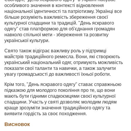
особливого значення в контексті відновлення
національної ідентичності та патріотизму. Українці все
більше розуміють важливість збереження своєї
культурної спадщини та традицій. "День яскравого
одягу" став платформою для об'єднання громадян
навколо спільної мети - збереження та розвитку
української культури.
Свято також відіграє важливу роль у підтримці
майстрів традиційного ремесла. Вони, які створюють
український національний одяг, отримують можливість
показати свої таланти та навички, а також залучити
увагу громадськості до важливості їхньої роботи.
Крім того, "День яскравого одягу" ставає справжньою
підказкою для молодого покоління про те, що вони
мають бути гідними спадкоємцями своєї культурної
спадщини. Участь у святі дозволяє молодим людям
краще зрозуміти значення традиційного одягу та
виявити гордість за своє походження.
Висновок