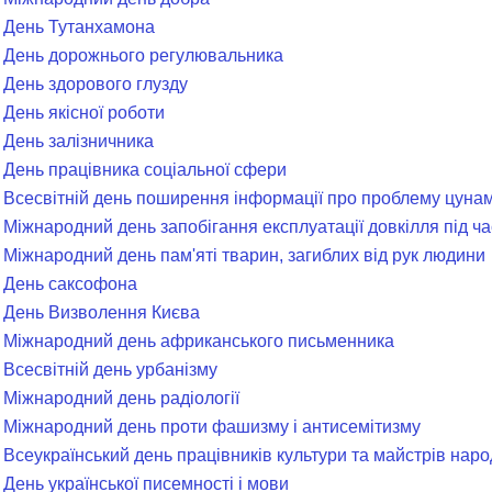
- День Тутанхамона
- День дорожнього регулювальника
- День здорового глузду
 День якісної роботи
- День залізничника
- День працівника соціальної сфери
- Всесвітній день поширення інформації про проблему цунам
 Міжнародний день запобігання експлуатації довкілля під ча
 Міжнародний день пам'яті тварин, загиблих від рук людини
- День саксофона
- День Визволення Києва
- Міжнародний день африканського письменника
 Всесвітній день урбанізму
- Міжнародний день радіології
- Міжнародний день проти фашизму і антисемітизму
- Всеукраїнський день працівників культури та майстрів нар
 День української писемності і мови