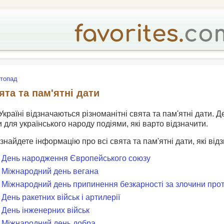
топад
ята та пам'ятні дати
країні відзначаються різноманітні свята та пам'ятні дати. Д
для українського народу подіями, які варто відзначити.
 знайдете інформацію про всі свята та пам'ятні дати, які від
- День народження Європейського союзу
- Міжнародний день вегана
- Міжнародний день припинення безкарності за злочини прот
 День ракетних військ і артилерії
- День інженерних військ
- Міжнародний день добра