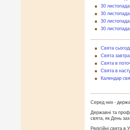
30 листопада
30 листопада
30 листопада
30 листопада
Свята сьогод
Свята завтра
Свята в пото
Свята в наст
Календар свя
Серед них - держав
Державні та профес
свята, як День за
Релігійні свята в 