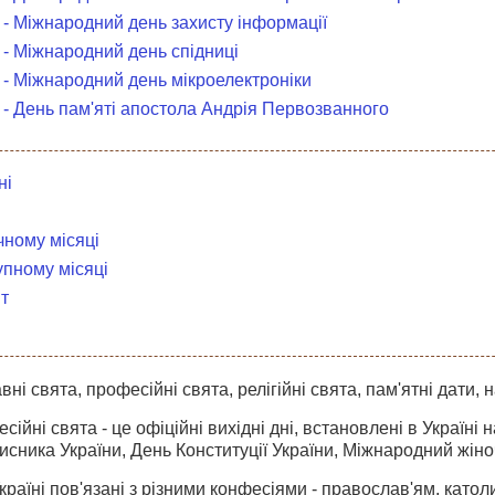
 - Міжнародний день захисту інформації
 - Міжнародний день спідниці
 - Міжнародний день мікроелектроніки
 - День пам'яті апостола Андрія Первозванного
ні
чному місяці
упному місяці
т
ні свята, професійні свята, релігійні свята, пам'ятні дати, н
ійні свята - це офіційні вихідні дні, встановлені в Україні
хисника України, День Конституції України, Міжнародний жіно
Україні пов'язані з різними конфесіями - православ'ям, като