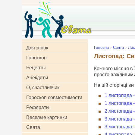
Для жінок
Головна
Свята
Лис
Листопад: Св
Гороскоп
Рецепты
Кожного місяця в У
просто важливими 
Анекдоты
На цій сторінці ви
О, счастливчик
1 листопада 
Гороскоп совместимости
1 листопада 
Реферати
2 листопада 
Веселые картинки
3 листопада -
3 листопада 
Свята
4 листопада 