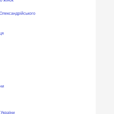
о жінок
Олександрійського
ця
їни
 України