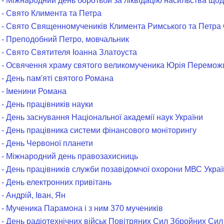
 - Міжнародний день боротьби за ліквідацію насильства щод
 - Свято Климента та Петра
 - Свято Священномучеників Климента Римського та Петра 
 - Преподобний Петро, мовчальник
 - Свято Святителя Іоанна Златоуста
 - Освячення храму святого великомученика Юрія Перемож
 - День пам'яті святого Романа
 - Іменини Романа
- День працівників науки
 - День заснування Національної академії наук України
 - День працівника системи фінансового моніторингу
 - День Червоної планети
 - Міжнародний день правозахисниць
 - День працівників служби позавідомчої охорони МВС Укра
 - День електронних привітань
- Андрій, Іван, Ян
 - Мученика Парамона і з ним 370 мучеників
 - День радіотехнічних військ Повітряних Сил Збройних Сил