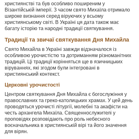
християнстві та був особливо поширеним у
Візантійській імперії. З часом свято Михаїла отримало
широке визнання серед віруючих у всьому
християнському світі. В Україні ця дата також має
багату історію та народні традиції святкування.
Традиції та звичаї святкування Дня Михайла
Свято Михайла в Україні завжди відзначалося із
особливою урочистістю та дотриманням різноманітних
традицій. Ці традиції корінняться ще в язичницьких
віруваннях, які згодом були інтегровані в
християнський контекст.
Церковні урочистості
Центром святкування Дня Михайла є богослужіння у
православних та греко-католицьких храмах. У цей день
проводяться урочисті літургії, молебні та акафісти на
честь архангела Михаїла. Священнослужителі у
проповідях розповідають про роль небесного
воєначальника в християнській вірі та його значення
для вірян.