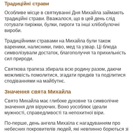
Традиційні страви
Особливе місце в святкуванні Дня Михайла займають
традиційні страви. Вважалося, що в цей день слід
готувати пиріжки, булки, пироги та інші хлібобулочні
вироби.
Традиційними стравами на Михайла були також
вареники, налисники, пиво, мед та узвар. Ці блюда
символізували достаток, благополуччя та прихильність
сил природи.
Святкова трапеза збирала всю родину разом, даючи
можливість помолитися, згадати предків та поділитися
сподіваннями на майбутнє.
Значення свята Михайла
Свято Михайла має глибоке духовне та символічне
значення для віруючих. Воно уособлює ідеали
мужності, справедливості та непохитної віри.
По-перше, день ангела Михаїла є нагадуванням про
небесних покровителів людей, які невпинно борються зі