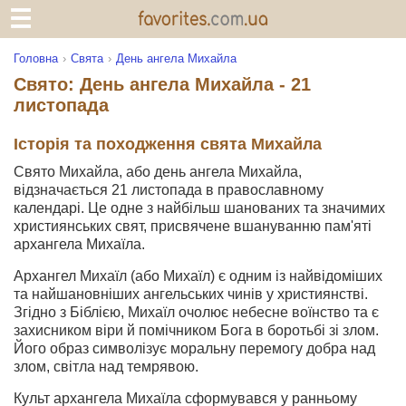
Головна
Свята
День ангела Михайла
Свято: День ангела Михайла - 21
листопада
Історія та походження свята Михайла
Свято Михайла, або день ангела Михайла,
відзначається 21 листопада в православному
календарі. Це одне з найбільш шанованих та значимих
християнських свят, присвячене вшануванню пам'яті
архангела Михаїла.
Архангел Михаїл (або Михаїл) є одним із найвідоміших
та найшановніших ангельських чинів у християнстві.
Згідно з Біблією, Михаїл очолює небесне воїнство та є
захисником віри й помічником Бога в боротьбі зі злом.
Його образ символізує моральну перемогу добра над
злом, світла над темрявою.
Культ архангела Михаїла сформувався у ранньому