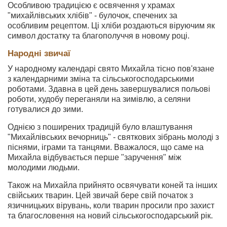
Особливою традицією є освячення у храмах
"михайлівських хлібів" - булочок, спечених за
особливим рецептом. Ці хліби роздаються віруючим як
символ достатку та благополуччя в новому році.
Народні звичаї
У народному календарі свято Михайла тісно пов'язане
з календарними зміна та сільськогосподарськими
роботами. Здавна в цей день завершувалися польові
роботи, худобу переганяли на зимівлю, а селяни
готувалися до зими.
Однією з поширених традицій було влаштування
"Михайлівських вечорниць" - святкових зібрань молоді з
піснями, іграми та танцями. Вважалося, що саме на
Михайла відбувається перше "заручення" між
молодими людьми.
Також на Михайла прийнято освячувати коней та інших
свійських тварин. Цей звичай бере свій початок з
язичницьких вірувань, коли тварин просили про захист
та благословення на новий сільськогосподарський рік.