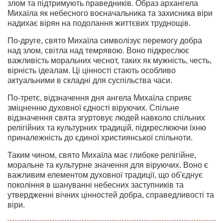
злом та підтримують праведників. Образ архангела
Михаїла як небесного воєначальника та захисника віри
надихає вірян на подолання життєвих труднощів.
По-друге, свято Михаїла символізує перемогу добра
над злом, світла над темрявою. Воно підкреслює
важливість моральних чеснот, таких як мужність, честь,
вірність ідеалам. Ці цінності стають особливо
актуальними в складні для суспільства часи.
По-третє, відзначення дня ангела Михаїла сприяє
зміцненню духовної єдності віруючих. Спільне
відзначення свята згуртовує людей навколо спільних
релігійних та культурних традицій, підкреслюючи їхню
приналежність до єдиної християнської спільноти.
Таким чином, свято Михаїла має глибоке релігійне,
моральне та культурне значення для віруючих. Воно є
важливим елементом духовної традиції, що об'єднує
покоління в шануванні небесних заступників та
утвердженні вічних цінностей добра, справедливості та
віри.