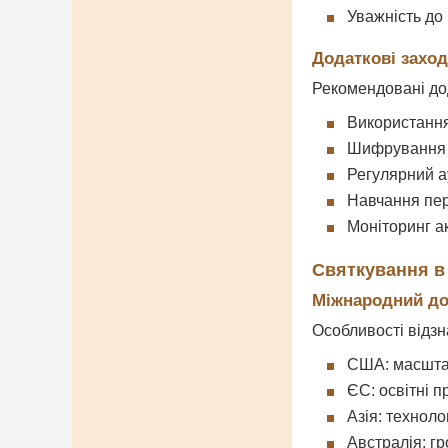
Уважність до
Додаткові заход
Рекомендовані дод
Використанн
Шифрування 
Регулярний а
Навчання пе
Моніторинг а
Святкування в 
Міжнародний до
Особливості відзн
США: масштаб
ЄС: освітні п
Азія: техноло
Австралія: гр