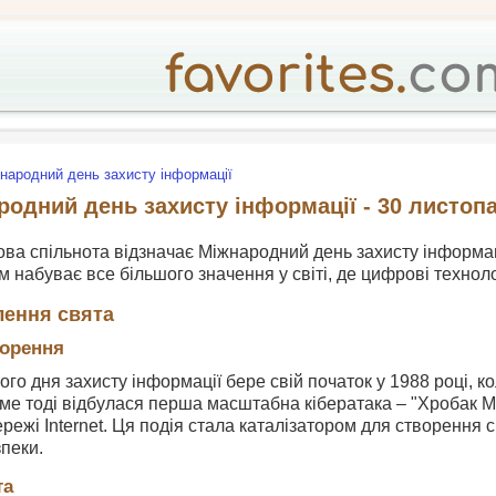
народний день захисту інформації
родний день захисту інформації - 30 листоп
ова спільнота відзначає Міжнародний день захисту інформаці
м набуває все більшого значення у світі, де цифрові технол
лення свята
орення
ого дня захисту інформації бере свій початок у 1988 році, к
ме тоді відбулася перша масштабна кібератака – "Хробак М
режі Internet. Ця подія стала каталізатором для створення
пеки.
та