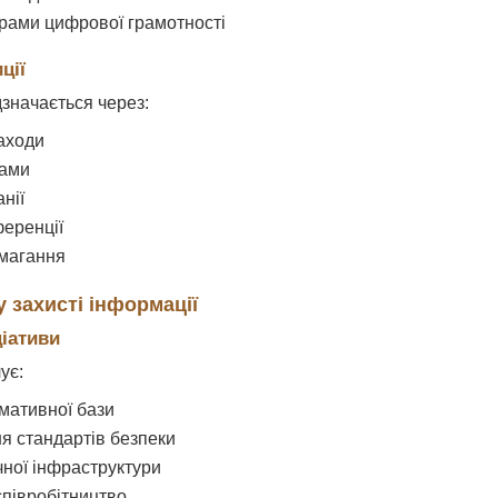
рами цифрової грамотності
ції
дзначається через:
аходи
рами
нії
ференції
змагання
 захисті інформації
ціативи
ує:
мативної бази
 стандартів безпеки
чної інфраструктури
півробітництво