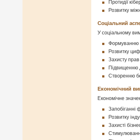
Протидії кібе
Розвитку між
Соціальний асп
У соціальному вим
Формуванню в
Розвитку циф
Захисту прав
Підвищенню д
Створенню бе
Економічний ви
Економічне значен
Запобіганні 
Розвитку інду
Захисті бізне
Стимулюванні