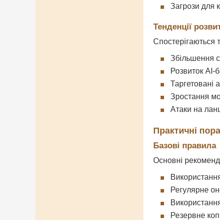
Загрози для 
Тенденції розви
Спостерігаються т
Збільшення с
Розвиток AI-
Таргетовані а
Зростання мо
Атаки на лан
Практичні пора
Базові правила
Основні рекоменд
Використання
Регулярне он
Використання
Резервне коп