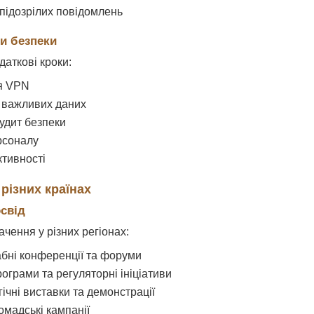
 підозрілих повідомлень
и безпеки
аткові кроки:
я VPN
важливих даних
удит безпеки
рсоналу
ктивності
різних країнах
свід
ачення у різних регіонах:
ні конференції та форуми
рограми та регуляторні ініціативи
гічні виставки та демонстрації
омадські кампанії