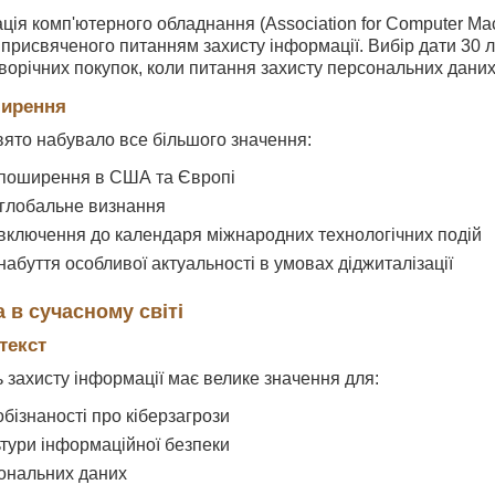
ація комп'ютерного обладнання (Association for Computer Ma
 присвяченого питанням захисту інформації. Вибір дати 30 
орічних покупок, коли питання захисту персональних даних
ширення
вято набувало все більшого значення:
: поширення в США та Європі
: глобальне визнання
: включення до календаря міжнародних технологічних подій
 набуття особливої актуальності в умовах діджиталізації
 в сучасному світі
текст
захисту інформації має велике значення для:
бізнаності про кіберзагрози
ьтури інформаційної безпеки
ональних даних