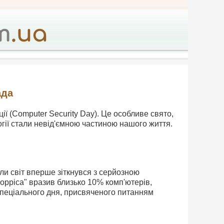
ада
ї (Computer Security Day). Це особливе свято,
огії стали невід'ємною частиною нашого життя.
оли світ вперше зіткнувся з серйозною
орріса" вразив близько 10% комп'ютерів,
 спеціального дня, присвяченого питанням