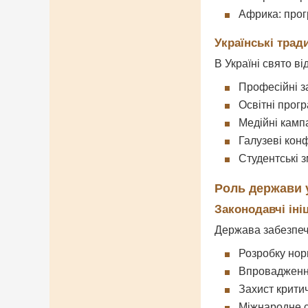
Африка: прог
Українські тради
В Україні свято ві
Професійні з
Освітні прог
Медійні кампа
Галузеві кон
Студентські 
Роль держави у
Законодавчі іні
Держава забезпеч
Розробку нор
Впровадження
Захист крити
Міжнародне с