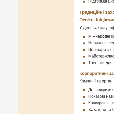
Підтримці ци
Традиційні зах
Освітні ініціати
У День захисту ін
Міжнародні к
Навчальні се
Вебінари з к
Майстер-класи
Тренінги для
Корпоративні з
Компанії та органі
Дні відкритих
Показові навч
Конкурси з і
Хакатони та 