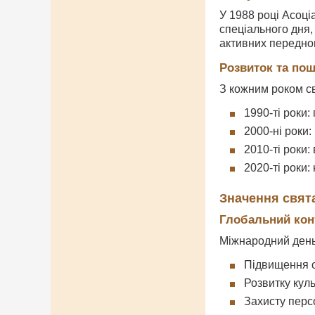
У 1988 році Асоці
спеціального дня,
активних переднов
Розвиток та по
З кожним роком с
1990-ті роки
2000-ні роки
2010-ті роки
2020-ті роки:
Значення свята
Глобальний кон
Міжнародний день 
Підвищення о
Розвитку кул
Захисту перс