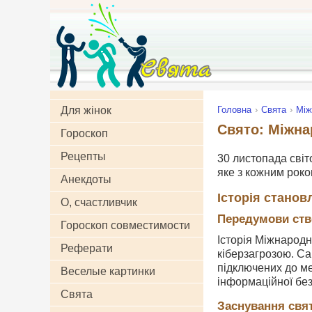
Для жінок
Головна
Свята
Між
Свято: Міжна
Гороскоп
Рецепты
30 листопада світ
яке з кожним роко
Анекдоты
Історія станов
О, счастливчик
Передумови ств
Гороскоп совместимости
Історія Міжнародн
Реферати
кіберзагрозою. Са
підключених до ме
Веселые картинки
інформаційної без
Свята
Заснування свя