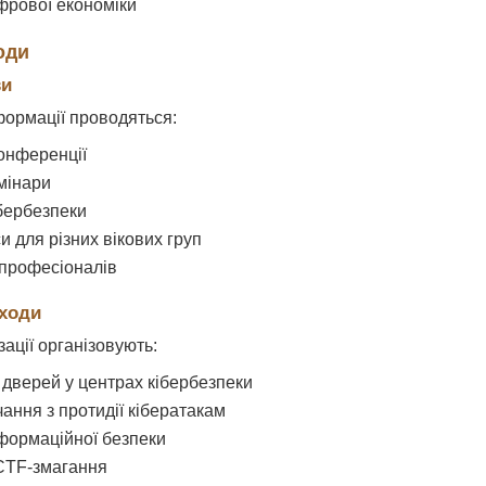
фрової економіки
оди
ви
формації проводяться:
онференції
мінари
ібербезпеки
 для різних вікових груп
 професіоналів
аходи
зації організовують:
 дверей у центрах кібербезпеки
ання з протидії кібератакам
нформаційної безпеки
CTF-змагання