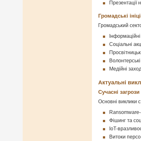
Презентації н
Громадські ініц
Громадський секто
Інформаційні
Соціальні акц
Просвітницьк
Волонтерські
Медійні захо
Актуальні вик
Сучасні загрози
Основні виклики с
Ransomware-
Фішинг та со
IoT-вразливос
Витоки персо