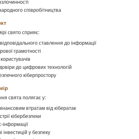
рзлочинності
народного співробітництва
ект
ірі свято сприяє:
ідповідального ставлення до інформації
рової грамотності
 користувачів
овіри до цифрових технологій
зпечного кіберпростору
мір
ня свята полягає у:
фінансовим втратам від кібератак
стрії кібербезпеки
с-інформації
 інвестицій у безпеку