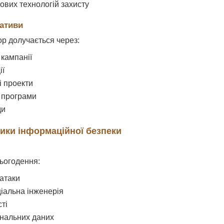
ових технологій захисту
іативи
р долучається через:
 кампанії
ії
і проекти
 програми
ди
лики інформаційної безпеки
ьогодення:
атаки
ціальна інженерія
ті
нальних даних