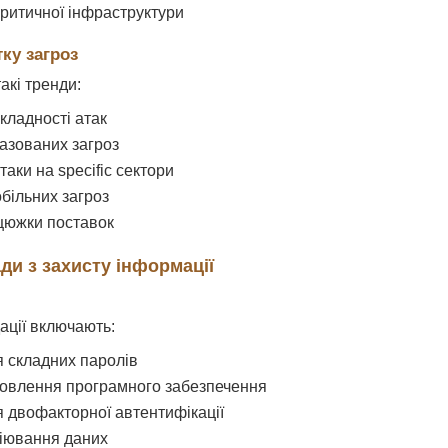
критичної інфраструктури
тку загроз
акі тренди:
кладності атак
базованих загроз
таки на specific сектори
більних загроз
цюжки поставок
ди з захисту інформації
ації включають:
 складних паролів
овлення програмного забезпечення
 двофакторної автентифікації
іювання даних