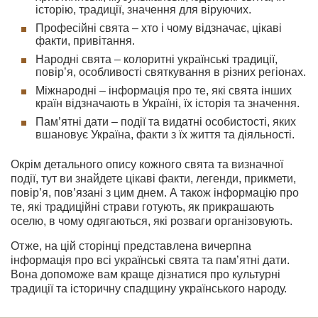
історію, традиції, значення для віруючих.
Професійні свята – хто і чому відзначає, цікаві
факти, привітання.
Народні свята – колоритні українські традиції,
повір’я, особливості святкування в різних регіонах.
Міжнародні – інформація про те, які свята інших
країн відзначають в Україні, їх історія та значення.
Пам’ятні дати – події та видатні особистості, яких
вшановує Україна, факти з їх життя та діяльності.
Окрім детального опису кожного свята та визначної
події, тут ви знайдете цікаві факти, легенди, прикмети,
повір’я, пов’язані з цим днем. А також інформацію про
те, які традиційні страви готують, як прикрашають
оселю, в чому одягаються, які розваги організовують.
Отже, на цій сторінці представлена вичерпна
інформація про всі українські свята та пам’ятні дати.
Вона допоможе вам краще дізнатися про культурні
традиції та історичну спадщину українського народу.