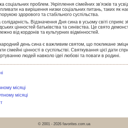
а соціальних проблем. Укріплення сімейних зв'язків та усві
пливати на вирішення низки соціальних питань, таких як нас
порукою здорового та стабільного суспільства.
солідарність. Відзначення Дня сина в усьому світі сприяє
ських цінностей батьківства та синівства. Це свято демонст
алежно від кордонів та культурних відмінностей.
ародний день сина є важливим святом, що покликане зміцню
ти сімейні цінності в суспільстві. Святкування цієї дати спр
гуртуванню людей навколо ідеї любові та поваги в родині.
ні
чному місяці
упному місяці
т
© 2001 - 2026 favorites.com.ua