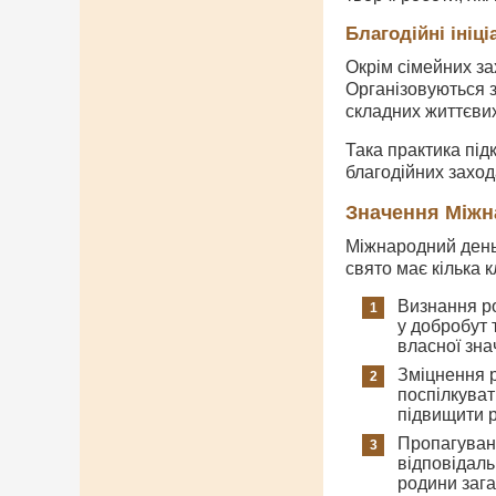
Благодійні ініці
Окрім сімейних за
Організовуються з
складних життєви
Така практика під
благодійних заход
Значення Міжн
Міжнародний день 
свято має кілька 
Визнання ро
у добробут 
власної зна
Зміцнення р
поспілкуват
підвищити р
Пропагуванн
відповідаль
родини заг