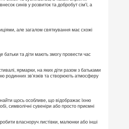
несок синів у розвиток та добробут сім'ї, а
диціями, але загалом святкування має схожі
е батьки та діти мають змогу провести час
стивалі, ярмарки, на яких діти разом з батьками
нню родинних зв'язків та створюють атмосферу
найти щось особливе, що відображає їхню
хобі, символічні сувеніри або просто приємні
 зробити власноруч листівки, малюнки або інші