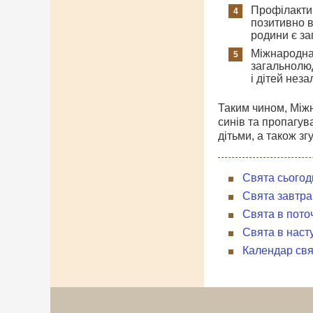
Профілактик
позитивно в
родини є за
Міжнародна 
загальнолюд
і дітей нез
Таким чином, Міжн
синів та пропагува
дітьми, а також з
Свята сьогод
Свята завтра
Свята в пото
Свята в наст
Календар свя