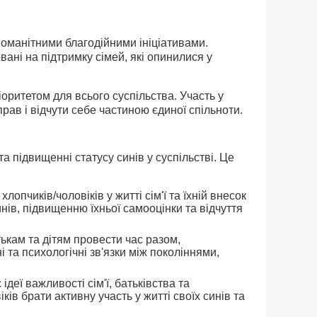
номанітними благодійними ініціативами.
вані на підтримку сімей, які опинилися у
іоритетом для всього суспільства. Участь у
рав і відчути себе частиною єдиної спільноти.
а підвищенні статусу синів у суспільстві. Це
опчиків/чоловіків у житті сім'ї та їхній внесок
нів, підвищенню їхньої самооцінки та відчуття
ькам та дітям провести час разом,
 та психологічні зв'язки між поколіннями,
еї важливості сім'ї, батьківства та
ів брати активну участь у житті своїх синів та