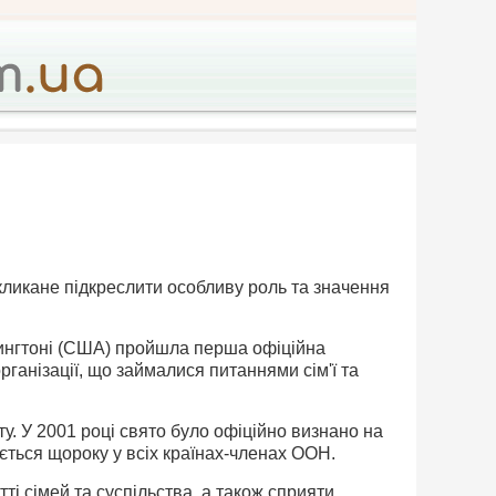
кликане підкреслити особливу роль та значення
шингтоні (США) пройшла перша офіційна
рганізації, що займалися питаннями сім'ї та
. У 2001 році свято було офіційно визнано на
ється щороку у всіх країнах-членах ООН.
ті сімей та суспільства, а також сприяти