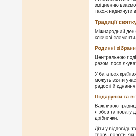
зміцненню взаємоз
також надихнути в
Традиції свят
Міжнародний день 
ключові елементи
Родинні зібранн
Центральною подіє
разом, поспілкува
У багатьох країна
можуть взяти учас
радості й єднання
Подарунки та ві
Важливою традиці
любов та повагу д
дрібнички.
Діти у відповідь 
творчі роботи, як