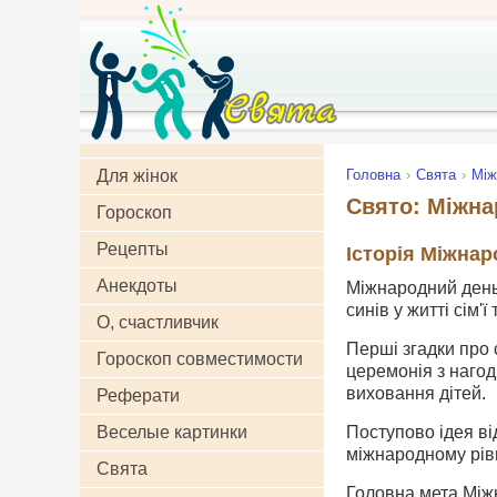
Для жінок
Головна
Свята
Між
Свято: Міжна
Гороскоп
Рецепты
Історія Міжнар
Анекдоты
Міжнародний день 
синів у житті сім'ї
О, счастливчик
Перші згадки про 
Гороскоп совместимости
церемонія з нагод
виховання дітей.
Реферати
Веселые картинки
Поступово ідея ві
міжнародному рівн
Свята
Головна мета Міжн