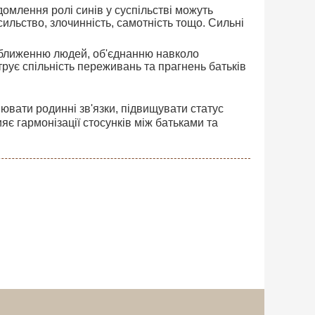
домлення ролі синів у суспільстві можуть
ильство, злочинність, самотність тощо. Сильні
 зближенню людей, об'єднанню навколо
рує спільність переживань та прагнень батьків
вати родинні зв'язки, підвищувати статус
ияє гармонізації стосунків між батьками та