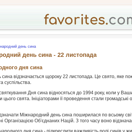
народний день сина
родний день сина - 22 листопада
одного дня сина
сина відзначається щороку 22 листопада. Це свято, яке по
 та суспільства.
святкування Дня сина відносяться до 1994 року, коли у Ва
и цього свята. Ініціаторами її проведення стали громадські о
дзначати Міжнародний день сина поширилася по всьому світу
і Організацією Об'єднаних Націй. З того часу воно відзнача
ародного дня сина - підкреслити важливість ролі синів у жит