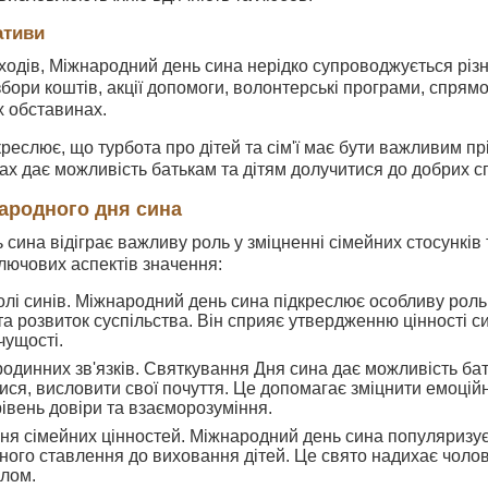
ативи
ходів, Міжнародний день сина нерідко супроводжується різ
бори коштів, акції допомоги, волонтерські програми, спрямо
х обставинах.
креслює, що турбота про дітей та сім'ї має бути важливим пр
ах дає можливість батькам та дітям долучитися до добрих сп
ародного дня сина
сина відіграє важливу роль у зміцненні сімейних стосунків т
ключових аспектів значення:
лі синів. Міжнародний день сина підкреслює особливу роль хл
та розвиток суспільства. Він сприяє утвердженню цінності си
чущості.
одинних зв'язків. Святкування Дня сина дає можливість бат
ися, висловити свої почуття. Це допомагає зміцнити емоційні
івень довіри та взаєморозуміння.
я сімейних цінностей. Міжнародний день сина популяризує ід
ного ставлення до виховання дітей. Це свято надихає чоловік
алом.