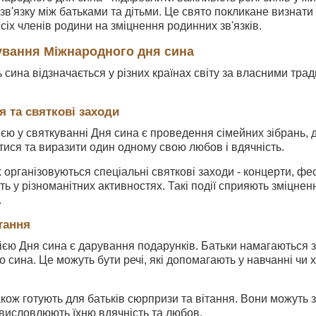
в'язку між батьками та дітьми. Це свято покликане визнати в
сіх членів родини на зміцнення родинних зв'язків.
кування Міжнародного дня сина
сина відзначається у різних країнах світу за власними тра
.
я та святкові заходи
ю у святкуванні Дня сина є проведення сімейних зібрань, д
тися та виразити один одному свою любов і вдячність.
х організовуються спеціальні святкові заходи - концерти, фе
ть у різноманітних активностях. Такі події сприяють зміцне
.
тання
єю Дня сина є дарування подарунків. Батьки намагаються з
о сина. Це можуть бути речі, які допомагають у навчанні чи 
також готують для батьків сюрпризи та вітання. Вони можуть
і висловлюють їхню вдячність та любов.