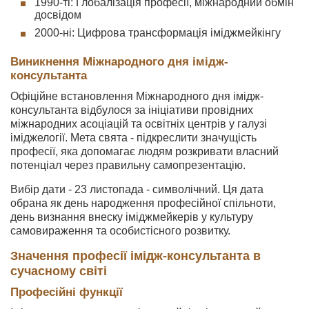
1990-ті: Глобалізація професії, міжнародний обмін
досвідом
2000-ні: Цифрова трансформація іміджмейкінгу
Виникнення Міжнародного дня імідж-
консультанта
Офіційне встановлення Міжнародного дня імідж-
консультанта відбулося за ініціативи провідних
міжнародних асоціацій та освітніх центрів у галузі
іміджелогії. Мета свята - підкреслити значущість
професії, яка допомагає людям розкривати власний
потенціал через правильну самопрезентацію.
Вибір дати - 23 листопада - символічний. Ця дата
обрана як день народження професійної спільноти,
день визнання внеску іміджмейкерів у культуру
самовираження та особистісного розвитку.
Значення професії імідж-консультанта в
сучасному світі
Професійні функції