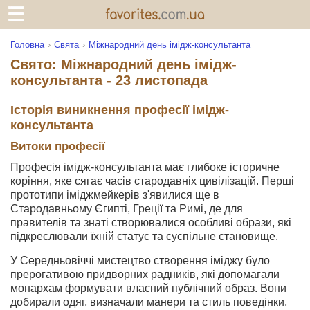
Головна
Свята
Міжнародний день імідж-консультанта
Свято: Міжнародний день імідж-
консультанта - 23 листопада
Історія виникнення професії імідж-
консультанта
Витоки професії
Професія імідж-консультанта має глибоке історичне
коріння, яке сягає часів стародавніх цивілізацій. Перші
прототипи іміджмейкерів з'явилися ще в
Стародавньому Єгипті, Греції та Римі, де для
правителів та знаті створювалися особливі образи, які
підкреслювали їхній статус та суспільне становище.
У Середньовіччі мистецтво створення іміджу було
прерогативою придворних радників, які допомагали
монархам формувати власний публічний образ. Вони
добирали одяг, визначали манери та стиль поведінки,