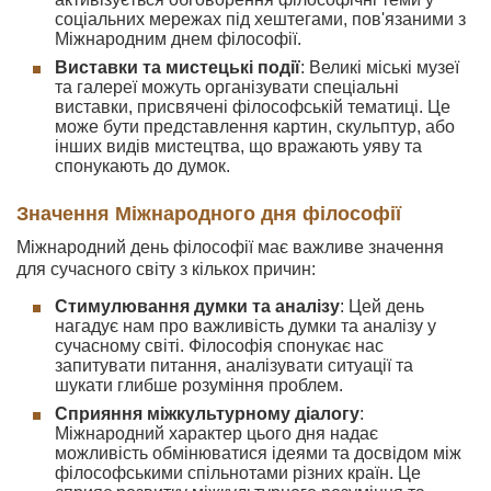
соціальних мережах під хештегами, пов'язаними з
Міжнародним днем філософії.
Виставки та мистецькі події
: Великі міські музеї
та галереї можуть організувати спеціальні
виставки, присвячені філософській тематиці. Це
може бути представлення картин, скульптур, або
інших видів мистецтва, що вражають уяву та
спонукають до думок.
Значення Міжнародного дня філософії
Міжнародний день філософії має важливе значення
для сучасного світу з кількох причин:
Стимулювання думки та аналізу
: Цей день
нагадує нам про важливість думки та аналізу у
сучасному світі. Філософія спонукає нас
запитувати питання, аналізувати ситуації та
шукати глибше розуміння проблем.
Сприяння міжкультурному діалогу
:
Міжнародний характер цього дня надає
можливість обмінюватися ідеями та досвідом між
філософськими спільнотами різних країн. Це