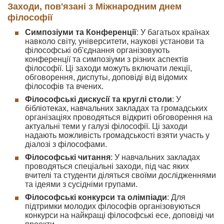
Заходи, пов'язані з Міжнародним днем
філософії
Симпозіуми та Конференції
: У багатьох країнах
навколо світу, університети, наукові установи та
філософські об'єднання організовують
конференції та симпозіуми з різних аспектів
філософії. Ці заходи можуть включати лекції,
обговорення, диспуты, доповіді від відомих
філософів та вчених.
Філософські дискусії та круглі столи
: У
бібліотеках, навчальних закладах та громадських
організаціях проводяться відкриті обговорення на
актуальні теми у галузі філософії. Ці заходи
надають можливість громадськості взяти участь у
діалозі з філософами.
Філософські читання
: У навчальних закладах
проводяться спеціальні заходи, під час яких
вчителі та студенти діляться своїми дослідженнями
та ідеями з сусідніми групами.
Філософські конкурси та олімпіади
: Для
підтримки молодих філософів організовуються
конкурси на найкращі філософські есе, доповіді чи