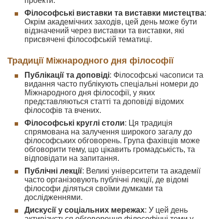
проекти.
Філософські виставки та виставки мистецтва
:
Окрім академічних заходів, цей день може бути
відзначений через виставки та виставки, які
присвячені філософській тематиці.
Традиції Міжнародного дня філософії
Публікації та доповіді
: Філософські часописи та
видання часто публікують спеціальні номери до
Міжнародного дня філософії, у яких
представляються статті та доповіді відомих
філософів та вчених.
Філософські круглі столи
: Ця традиція
спрямована на залучення широкого загалу до
філософських обговорень. Група фахівців може
обговорити тему, що цікавить громадськість, та
відповідати на запитання.
Публічні лекції
: Великі університети та академії
часто організовують публічні лекції, де відомі
філософи діляться своїми думками та
дослідженнями.
Дискусії у соціальних мережах
: У цей день
активізується обговорення філософічні теми у