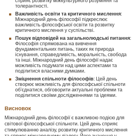
сприяє розвитку міжкультурного розуміння та
толерантності.
Важливість освіти та критичного мислення
:
Міжнародний день філософії підкреслює
важливість філософської освіти та розвитку
критичного мислення у суспільстві.
Пошук відповідей на загальнолюдські питання
:
Філософія спрямована на вивчення
фундаментальних питань, таких як природа
існування, справедливість, моральність, свобода
та інші. Міжнародний день філософії надає
можливість подумати над цими аспектами та
поділитися власними думками.
Зміцнення спільноти філософів
: Цей день
створює можливість для філософської спільноти
об'єднатися, обговорити актуальні проблеми та
поділитися своїми дослідженнями та ідеями.
Висновок
Міжнародний день філософії є важливою подією для
світової філософської спільноти. Цей день сприяє
стимулюванню аналізу, розвитку критичного мислення
та сприяє міжнародному діалогу. Його значення у