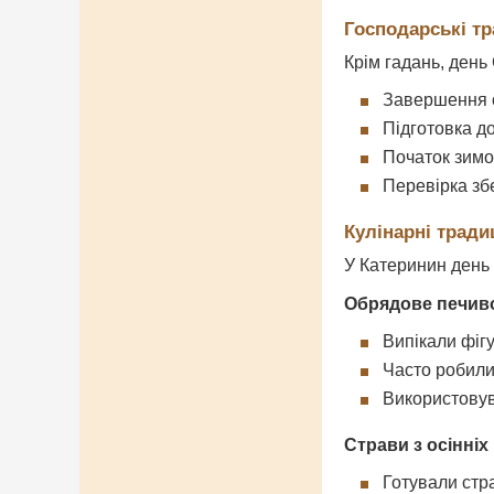
Господарські тр
Крім гадань, день
Завершення о
Підготовка д
Початок зимо
Перевірка зб
Кулінарні традиц
У Катеринин день 
Обрядове печив
Випікали фіг
Часто робили
Використовув
Страви з осінніх
Готували стр