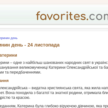
еринин день
инин день - 24 листопада
Катерини
рини – одне з найбільш шанованих народних свят в українсь
анування великомучениці Катерини Олександрійської та баг
ми та передбаченнями.
ання
ксандрійська – видатна християнська свята, яка жила наприкі
ет. Вона походила з багатої та знатної родини, отримала бл
рістю та красою.
еданням, Катерина була глибоко віруючою дівчиною, яка пр