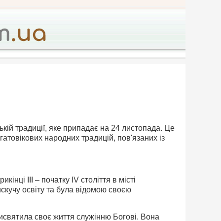
кій традиції, яке припадає на 24 листопада. Це
атовікових народних традицій, пов'язаних із
нці III – початку IV століття в місті
искучу освіту та була відомою своєю
исвятила своє життя служінню Богові. Вона