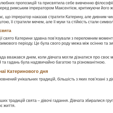
любних пропозицій та присвятила себе вивченню філософії т
еред римським impeратором Максентієм, критикуючи його жо
є, що impeратор наказав стратити Катерину, але дивним чино
ою, її стратили мечем, але її муки та стійкість стали символ
свята
ції свято Катерини здавна пов'язували з переломним момен
 зимового періоду. Це була свого роду межа між осінню та 
да вважався днем, коли дівчата могли дізнатися про своє 
 та гадань була надзвичайно багатою та різноманітною.
ичаї Катеринового дня
овнений унікальних традицій, більшість з яких пов'язані з
ших традицій свята – дівочі гадання. Дівчата збиралися гру
є життя.