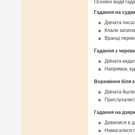
Основні види гад
Гадання на судж
Дівчата писа
Клали записк
Вранці переві
Гадання з черев
Дівчата кида
Напрямок, ку
Ворожіння біля 
Дівчата йшли 
Прислухалися
Гадання на дзерк
Дивилися в д
Намагалися 