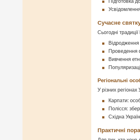
Підготовка д
Усвідомлення
Сучасне святк
Сьогодні традиці
Відродження 
Проведення 
Вивчення етн
Популяризаці
Регіональні осо
У різних регіонах 
Карпати: особ
Полісся: збе
Східна Україн
Практичні пор
Для тих, хто хоче