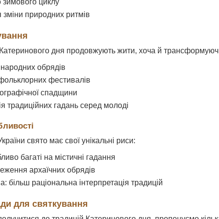
о зимового циклу
 зміни природних ритмів
ування
ї Катеринового дня продовжують жити, хоча й трансформуюч
народних обрядів
фольклорних фестивалів
ографічної спадщини
я традиційних гадань серед молоді
бливості
України свято має свої унікальні риси:
ливо багаті на містичні гадання
реження архаїчних обрядів
а: більш раціональна інтерпретація традицій
ади для святкування
 долучитися до традицій Катеринового дня, пропонуємо кільк