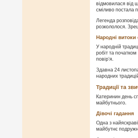
відмовилася від ш
сміливо постала п
Легенда розповіда
розкололося. Зрешт
Народні витоки 
У народній тради
робіт та початком
повір'я.
Здавна 24 листопа
народних традицій
Традиції та зв
Катеринин день сп
майбутнього.
Дівочі гадання
Одна з найяскраві
майбутнє подружн