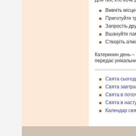
Вивчіть місце
Приготуйте т
Запросіть др
Вшануйте пам
Створіть атмо
Катеринин день – 
передає унікальни
Свята сьогод
Свята завтра
Свята в пото
Свята в наст
Календар свя