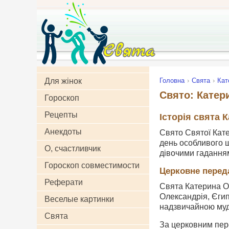
Для жінок
Головна
Свята
Кат
Свято: Катер
Гороскоп
Рецепты
Історія свята 
Анекдоты
Свято Святої Кате
день особливого ш
О, счастливчик
дівочими гадання
Гороскоп совместимости
Церковне перед
Реферати
Свята Катерина Оле
Олександрія, Єгип
Веселые картинки
надзвичайною муд
Свята
За церковним пер