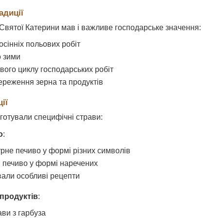
адиції
 Святої Катерини мав і важливе господарське значення:
сінніх польових робіт
о зими
вого циклу господарських робіт
ереження зерна та продуктів
ії
готували специфічні страви:
о
:
урне печиво у формі різних символів
 печиво у формі наречених
али особливі рецепти
 продуктів
:
ави з гарбуза