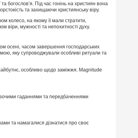
а богослов'я. Під час гонінь на християн вона
рстокість та захищаючи християнську віру.
м колесо, на якому її мали стратити,
ом віри, мужності та непохитності духу.
том осені, часом завершення господарських
зимою, яку супроводжували особливі ритуали та
майбутнє, особливо щодо заміжжя. Magnitude
 дівочими гаданнями та передбаченнями
пами та намагалися дізнатися про своє