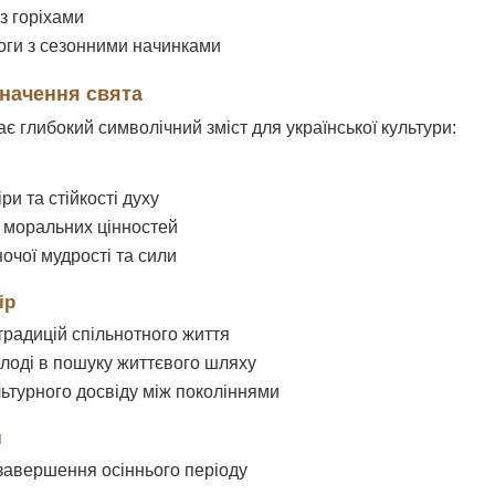
з горіхами
оги з сезонними начинками
значення свята
є глибокий символічний зміст для української культури:
и та стійкості духу
 моральних цінностей
очої мудрості та сили
ір
радицій спільнотного життя
лоді в пошуку життєвого шляху
ьтурного досвіду між поколіннями
л
завершення осіннього періоду