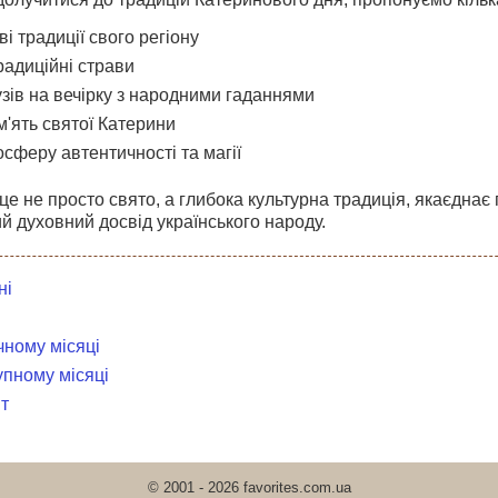
ві традиції свого регіону
радиційні страви
узів на вечірку з народними гаданнями
'ять святої Катерини
сферу автентичності та магії
це не просто свято, а глибока культурна традиція, якаєднає 
й духовний досвід українського народу.
ні
чному місяці
упному місяці
т
© 2001 - 2026 favorites.com.ua