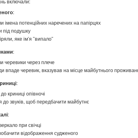
ань включали:
еного
:
ли імена потенційних наречених на папірцях
и під подушку
ряли, яке ім'я "випало"
иками
:
ли черевики через плече
ди впаде черевик, вказував на місце майбутнього проживан
криниці
:
до криниці опівночі
 до звуків, щоб передбачити майбутнє
алі
:
зеркало при свічці
побачити відображення судженого