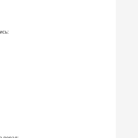
ись:
а порад: