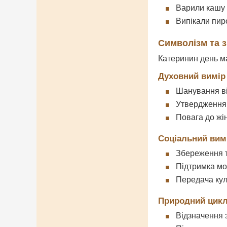
Варили кашу 
Випікали пир
Символізм та 
Катеринин день ма
Духовний вимір
Шанування вір
Утвердження
Повага до жін
Соціальний вим
Збереження т
Підтримка мо
Передача кул
Природний цик
Відзначення 