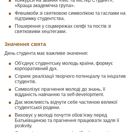
Конкурси на звання «Міс та Містер Студент»,
«Краща академічна група».
Флешмоби зі святковою символікою та гаслами на
підтримку студентства.
Поширення у соцмережах селфі та постів зі
святковими хештегами.
Значення свята
День студента має важливе значення:
Об'єднує студентську молодь країни, формує
корпоративний дух.
Сприяє реалізації творчого потенціалу та ініціатив
студентів.
Символізує прагнення молоді до знань, її
відданість навчанню та self-development.
Дає можливість відчути себе частиною великої
студентської родини.
Виховує у молоді почуття обов'язку перед
Батьківщиною та прагнення працювати задля її
розkvitу.