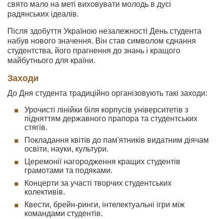
свято мало на меті виховувати молодь в дусі
радянських ідеалів.
Після здобуття Україною незалежності День студента
набув нового значення. Він став символом єднання
студентства, його прагнення до знань і кращого
майбутнього для країни.
Заходи
До Дня студента традиційно організовують такі заходи:
Урочисті лінійки біля корпусів університетів з
підняттям державного прапора та студентських
стягів.
Покладання квітів до пам'ятників видатним діячам
освіти, науки, культури.
Церемонії нагородження кращих студентів
грамотами та подяками.
Концерти за участі творчих студентських
колективів.
Квести, брейн-ринги, інтелектуальні ігри між
командами студентів.