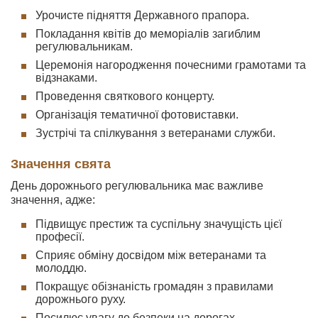
Урочисте підняття Державного прапора.
Покладання квітів до меморіалів загиблим
регулювальникам.
Церемонія нагородження почесними грамотами та
відзнаками.
Проведення святкового концерту.
Організація тематичної фотовиставки.
Зустрічі та спілкування з ветеранами служби.
Значення свята
День дорожнього регулювальника має важливе
значення, адже:
Підвищує престиж та суспільну значущість цієї
професії.
Сприяє обміну досвідом між ветеранами та
молоддю.
Покращує обізнаність громадян з правилами
дорожнього руху.
Посилює увагу до безпеки на дорогах.