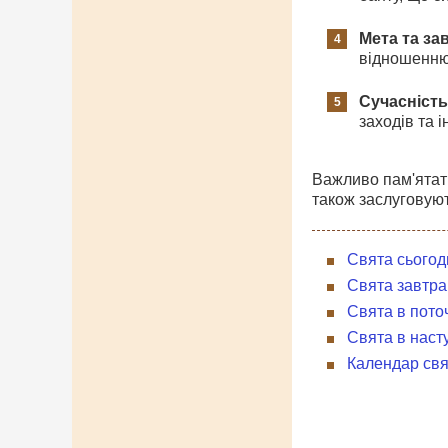
Мета та за
відношенню 
Сучасність
заходів та 
Важливо пам'ятати
також заслуговуют
Свята сьогод
Свята завтра
Свята в пото
Свята в наст
Календар свя