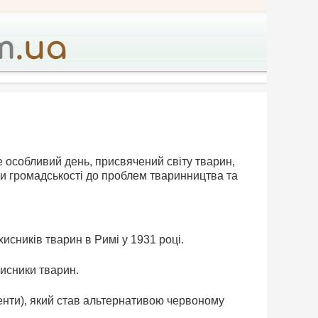
е особливий день, присвячений світу тварин,
ги громадськості до проблем тваринництва та
сників тварин в Римі у 1931 році.
хисники тварин.
енти), який став альтернативою червоному