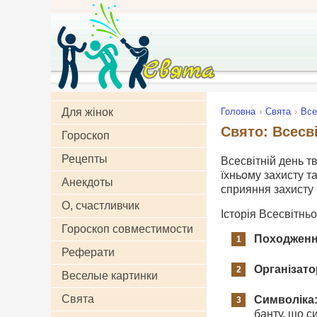
Для жінок
Головна
Свята
Все
Свято: Всесві
Гороскоп
Рецепты
Всесвітній день т
їхньому захисту т
Анекдоты
сприяння захисту 
О, счастливчик
Історія Всесвітнь
Гороскоп совместимости
Походженн
Реферати
Організато
Веселые картинки
Свята
Символіка
банту, що с