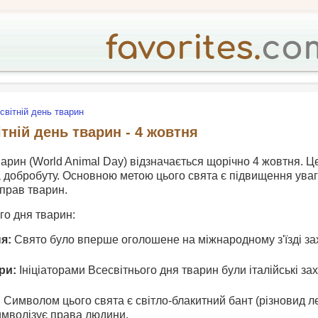
світній день тварин
тній день тварин - 4 жовтня
варин (World Animal Day) відзначається щорічно 4 жовтня. Ц
а добробуту. Основною метою цього свята є підвищення ува
прав тварин.
ого дня тварин:
я:
Свято було вперше оголошене на міжнародному з'їзді захи
ри:
Ініціаторами Всесвітнього дня тварин були італійські за
:
Символом цього свята є світло-блакитний бант (різновид л
имволізує права людини.