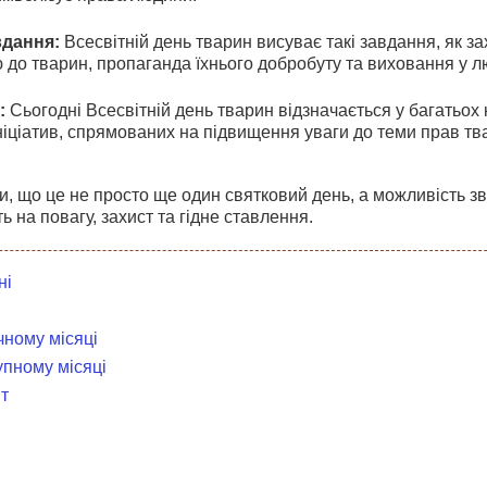
вдання:
Всесвітній день тварин висуває такі завдання, як за
до тварин, пропаганда їхнього добробуту та виховання у л
:
Сьогодні Всесвітній день тварин відзначається у багатьох 
ініціатив, спрямованих на підвищення уваги до теми прав тв
, що це не просто ще один святковий день, а можливість зв
ь на повагу, захист та гідне ставлення.
ні
чному місяці
упному місяці
т