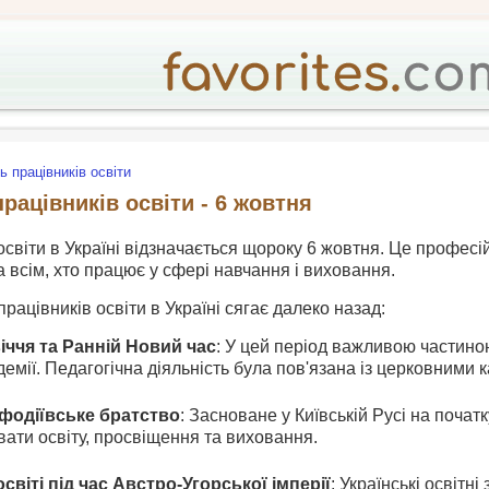
ь працівників освіти
рацівників освіти - 6 жовтня
освіти в Україні відзначається щороку 6 жовтня. Це профес
а всім, хто працює у сфері навчання і виховання.
працівників освіти в Україні сягає далеко назад:
ччя та Ранній Новий час
: У цей період важливою частино
демії. Педагогічна діяльність була пов'язана із церковними 
фодіївське братство
: Засноване у Київській Русі на почат
ати освіту, просвіщення та виховання.
світі під час Австро-Угорської імперії
: Українські освітн