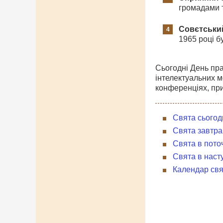
громадами 
Совєтськи
1965 році б
Сьогодні День пра
інтелектуальних м
конференціях, при
Свята сьогод
Свята завтра
Свята в пото
Свята в наст
Календар свя