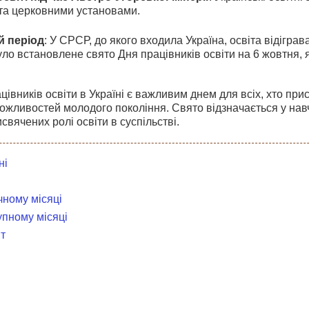
та церковними установами.
й період
: У СРСР, до якого входила Україна, освіта відігра
уло встановлене свято Дня працівників освіти на 6 жовтня, я
цівників освіти в Україні є важливим днем для всіх, хто пр
ожливостей молодого покоління. Свято відзначається у нав
свячених ролі освіти в суспільстві.
ні
чному місяці
упному місяці
т