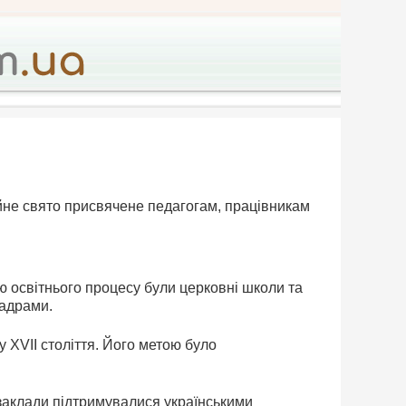
ійне свято присвячене педагогам, працівникам
ю освітнього процесу були церковні школи та
кадрами.
ку XVII століття. Його метою було
і заклади підтримувалися українськими