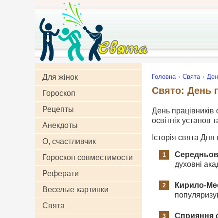
Для жінок
Головна
Свята
Ден
Свято: День п
Гороскоп
Рецепты
День працівників 
освітніх установ т
Анекдоты
Історія свята Дня 
О, счастливчик
Середньові
Гороскоп совместимости
духовні ака
Реферати
Кирило-Ме
Веселые картинки
популяризув
Свята
Сприяння о