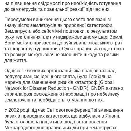
на підвищення свідомості про необхідність готування
до землетрусів та правильної реакції під час них.
Передумови виникнення цього свята пов'язані зі
значущістю землетрусів як природної катастрофи.
Землетруси, або сейсмічні поштовхи, є результатом
руху тектонічних плит у надкрижовищному шарі Землі.
Вони можуть призвести до руйнувань, людських втрат
та інфраструктурних криз. Однак правильна підготовка
та реакція можуть значно зменшити шкоду та ризики
для життя.
Однією з ключових організацій, яка працювала над
популяризацією ідеї цього свята, була Глобальна
мережа для зменшення ризиків катастроф (Global
Network for Disaster Reduction - GNDR). GNDR активно
сприяла розповсюдженню інформації про небезпеку
землетрусів та необхідність готування до них.
У 2002 році під час Світової конференції зі зменшення
ризиків природних катастроф, що відбулася в Японії,
була оголошена ініціатива щодо встановлення
Міжнародного дня правильних дій при землетрусах.