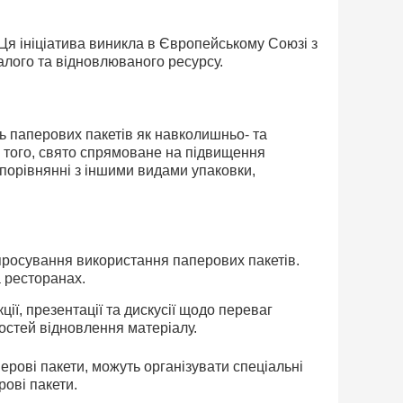
Ця ініціатива виникла в Європейському Союзі з
алого та відновлюваного ресурсу.
ь паперових пакетів як навколишньо- та
м того, свято спрямоване на підвищення
порівнянні з іншими видами упаковки,
 просування використання паперових пакетів.
а ресторанах.
ції, презентації та дискусії щодо переваг
остей відновлення матеріалу.
перові пакети, можуть організувати спеціальні
рові пакети.