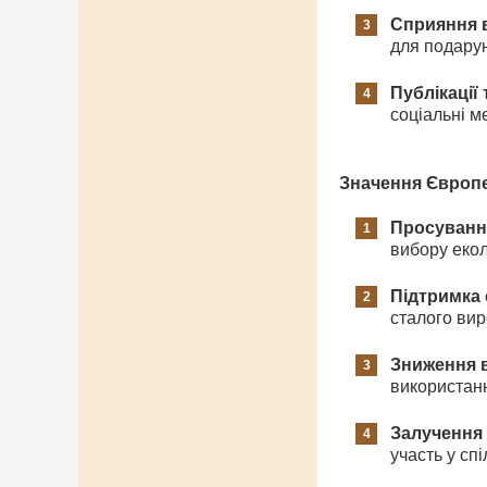
Сприяння 
для подарун
Публікації 
соціальні ме
Значення Європе
Просування
вибору екол
Підтримка
сталого ви
Зниження 
використанн
Залучення
участь у сп