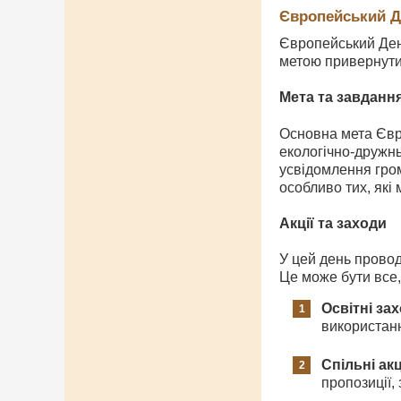
Європейський Д
Європейський Ден
метою привернути 
Мета та завданн
Основна мета Євр
екологічно-дружнь
усвідомлення гром
особливо тих, які
Акції та заходи
У цей день провод
Це може бути все, 
Освітні за
використанн
Спільні акц
пропозиції,