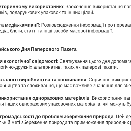
вторинному використанню
: Заохочення використання пап
ків, подарункових упаковок та інших цілей.
та медіа-кампанії
: Розповсюдження інформації про переваг
діа, блоги, статті та інші засоби масової інформації.
йського Дня Паперового Пакета
 екологічної свідомості
: Святкування цього дня допомаг
огічно-дружніх альтернатив, таких як паперові пакети.
 сталого виробництва та споживання
: Сприяння використ
робництва та споживання, що має важливе значення для з
використання одноразових матеріалів
: Використання па
я інших одноразових упаковочних матеріалів, які можуть б
 громадськості до проблем збереження природи
: Цей д
ільній меті збереження природи та примноження природних 