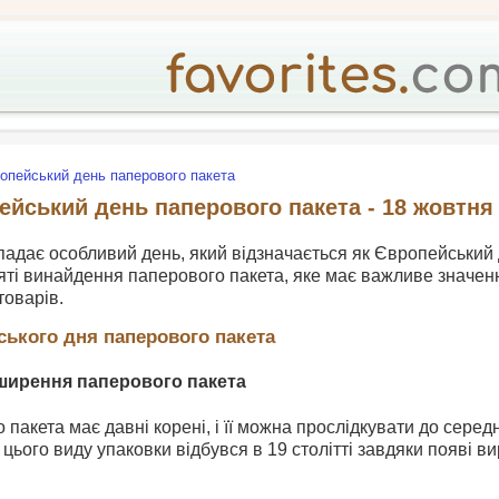
опейський день паперового пакета
ейський день паперового пакета - 18 жовтня
адає особливий день, який відзначається як Європейський 
ті винайдення паперового пакета, яке має важливе значенн
товарів.
ського дня паперового пакета
ширення паперового пакета
 пакета має давні корені, і її можна прослідкувати до середн
 цього виду упаковки відбувся в 19 столітті завдяки появі 