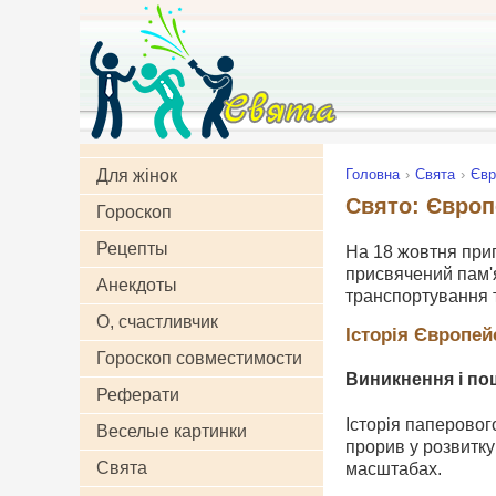
Для жінок
Головна
Свята
Євр
Свято: Європ
Гороскоп
Рецепты
На 18 жовтня прип
присвячений пам'я
Анекдоты
транспортування 
О, счастливчик
Історія Європей
Гороскоп совместимости
Виникнення і по
Реферати
Історія паперового
Веселые картинки
прорив у розвитку
Свята
масштабах.