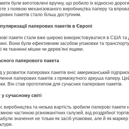
кети були виготовлені вручну, що робило їх відносно дорог
оте з появою механізованого виробництва паперу та впрова
рових пакетів стало більш доступним.
пуляризації паперових пакетів в Європі
ерові пакети стали вже широко використовуватися в США та 
чині. Вони були ефективним засобом упаковки та транспортув
і як тканинні мішки чи дерев'яні ящики.
сного паперового пакета
 у розвиток паперових пакетів вніс американський підприєм
лення паперових пакетів з прямокутного аркуша паперу. Цей
інки. Він став прототипом для сучасних паперових пакетів.
у сучасному світі
 виробництва та низька вартість зробили паперові пакети 
ємною частиною різноманітних галузей, від роздрібної торгів
абули значення не тільки як засіб упаковки, але й як маркер
ьтури.