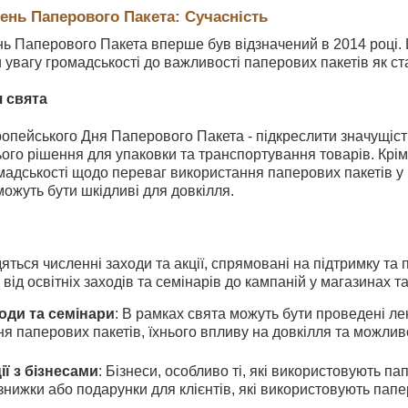
ень Паперового Пакета: Сучасність
ь Паперового Пакета вперше був відзначений в 2014 році. 
увагу громадськості до важливості паперових пакетів як ст
я свята
опейського Дня Паперового Пакета - підкреслити значущіст
ого рішення для упаковки та транспортування товарів. Крі
адськості щодо переваг використання паперових пакетів у 
 можуть бути шкідливі для довкілля.
яться численні заходи та акції, спрямовані на підтримку та
від освітніх заходів та семінарів до кампаній у магазинах т
ходи та семінари
: В рамках свята можуть бути проведені лек
я паперових пакетів, їхнього впливу на довкілля та можлив
ії з бізнесами
: Бізнеси, особливо ті, які використовують па
 знижки або подарунки для клієнтів, які використовують папе