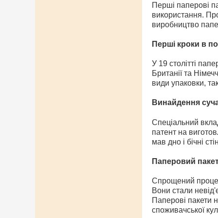
Перші паперові па
використання. Пр
виробництво папе
Перші кроки в по
У 19 столітті пап
Британії та Німеч
види упаковки, так
Винайдення суча
Спеціальний вклад
патент на виготов
мав дно і бічні ст
Паперовий пакет 
Спрощений процес
Вони стали невід'
Паперові пакети н
споживачської кул