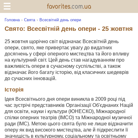
Головна
Свята
Всесвітній день опери
Свято: Всесвітній день опери - 25 жовтня
25 жовтня щорічно світ відзначає Всесвітній день
опери, свято, яке привертає увагу до видатних
досягнень у сфері оперного мистецтва та його впливу
на культурний світ. Цей день став нагадуванням про
важливість опери в сучасному суспільстві, а також
відзначає його багату історію, від класичних шедеврів
до сучасних інновацій.
Історія
Ідея Всесвітнього дня опери виникла в 2009 році під
час зустрічі представників Організації Об'єднаних Націй
для освіти, науки і культури (ЮНЕСКО), Міжнародної
спілки оперних театрів (ІМСО) та Міжнародної музичної
ради (ІМС). Метою цього свята було не лише відзначити
оперу як вид високого мистецтва, але й підкреслити її
значущість в культурному, соціальному та освітньому