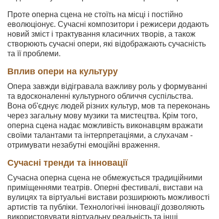
Проте оперна сцена не стоїть на місці і постійно
еволюціонує. Сучасні композитори і режисери додають
новий зміст і трактування класичних творів, а також
створюють сучасні опери, які відображають сучасність
та її проблеми.
Вплив опери на культуру
Опера завжди відігравала важливу роль у формуванні
та вдосконаленні культурного обличчя суспільства.
Вона об'єднує людей різних культур, мов та переконань
через загальну мову музики та мистецтва. Крім того,
оперна сцена надає можливість виконавцям вражати
своїми талантами та інтерпретаціями, а слухачам -
отримувати незабутні емоційні враження.
Сучасні тренди та інновації
Сучасна оперна сцена не обмежується традиційними
приміщеннями театрів. Оперні фестивалі, вистави на
вулицях та віртуальні вистави розширюють можливості
артистів та публіки. Технологічні інновації дозволяють
використовувати віртуальну реальність та інші