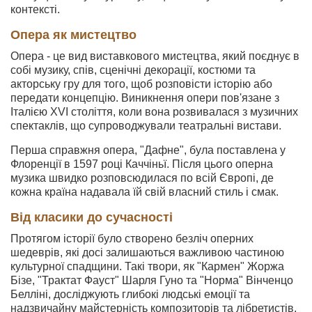
контексті.
Опера як мистецтво
Опера - це вид виставкового мистецтва, який поєднує в
собі музику, спів, сценічні декорації, костюми та
акторську гру для того, щоб розповісти історію або
передати концепцію. Виникнення опери пов'язане з
Італією XVI століття, коли вона розвивалася з музичних
спектаклів, що супроводжували театральні вистави.
Перша справжня опера, "Дафне", була поставлена у
Флоренції в 1597 році Каччіньї. Після цього оперна
музика швидко розповсюдилася по всій Європі, де
кожна країна надавала їй свій власний стиль і смак.
Від класики до сучасності
Протягом історії було створено безліч оперних
шедеврів, які досі залишаються важливою частиною
культурної спадщини. Такі твори, як "Кармен" Жоржа
Бізе, "Трактат Фауст" Шарля Гуно та "Норма" Вінченцо
Белліні, досліджують глибокі людські емоції та
надзвичайну майстерність композиторів та лібретистів.