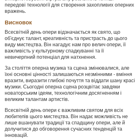
передові технології для створення захопливих оперних
вражень.
Висновок
Всесвітній день опери відзначається як свято, що
об'єднує талант, креативність та пристрасть до цього
виду мистецтва. Він нагадує нам про велич опери, її
важливість у культурному спадкуванні та її
невичерпний потенціал для натхнення.
За століття оперна музика та сцена змінювалися, але
їхні основні цінності залишаються незмінними - вміння
вразити, виразити глибокі почуття та віддати шану красі
музики. Сьогодні оперна сцена розцвітає завдяки
новаторським ідеям, технологічним досягненням і
великим талантам артистів.
Всесвітній день опери є важливим святом для всіх
любителів цього мистецтва. Він надає можливість не
лише вшанувати традиції та спадщину опери, але й
долучитися до обговорення сучасних тенденцій та
інновацій.