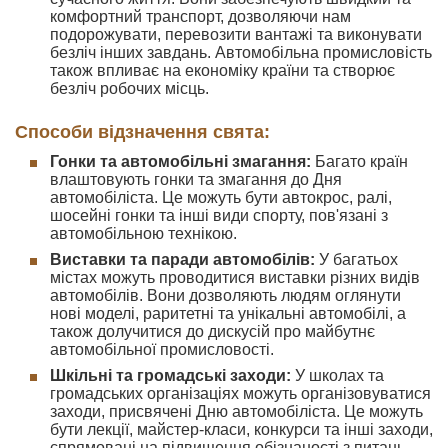
комфортний транспорт, дозволяючи нам
подорожувати, перевозити вантажі та виконувати
безліч інших завдань. Автомобільна промисловість
також впливає на економіку країни та створює
безліч робочих місць.
Способи відзначення свята:
Гонки та автомобільні змагання:
Багато країн
влаштовують гонки та змагання до Дня
автомобіліста. Це можуть бути автокрос, ралі,
шосейні гонки та інші види спорту, пов'язані з
автомобільною технікою.
Виставки та паради автомобілів:
У багатьох
містах можуть проводитися виставки різних видів
автомобілів. Вони дозволяють людям оглянути
нові моделі, раритетні та унікальні автомобілі, а
також долучитися до дискусій про майбутнє
автомобільної промисловості.
Шкільні та громадські заходи:
У школах та
громадських організаціях можуть організовуватися
заходи, присвячені Дню автомобіліста. Це можуть
бути лекції, майстер-класи, конкурси та інші заходи,
спрямовані на підвищення обізнаності з питань