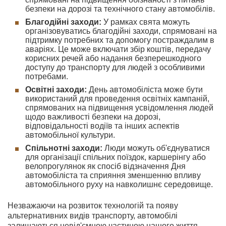
безпеки на дорозі та технічного стану автомобілів.
Благодійні заходи:
У рамках свята можуть
організовуватись благодійні заходи, спрямовані на
підтримку потребних та допомогу постраждалим в
аваріях. Це може включати збір коштів, передачу
корисних речей або надання безперешкодного
доступу до транспорту для людей з особливими
потребами.
Освітні заходи:
День автомобіліста може бути
використаний для проведення освітніх кампаній,
спрямованих на підвищення усвідомлення людей
щодо важливості безпеки на дорозі,
відповідальності водіїв та інших аспектів
автомобільної культури.
Спільнотні заходи:
Люди можуть об'єднуватися
для організації спільних поїздок, каршерінгу або
велопрогулянок як спосіб відзначення Дня
автомобіліста та сприяння зменшенню впливу
автомобільного руху на навколишнє середовище.
Незважаючи на розвиток технологій та появу
альтернативних видів транспорту, автомобілі
залишаються невід'ємною частиною нашого життя.