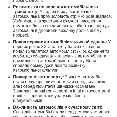
промисловості.
Розвиток та поширення автомобільного
транспорту:
У подальших десятиріччях
автомобільна промисловість стрімко розвивалася.
Урбанізація та зростання кількості населення
вимагали більш ефективних засобів транспорту, а
автомобілі відігравали важливу роль в цьому
процесі.
Поява перших автомобілістських об'єднань:
У
перших роках XX століття у багатьох країнах
почали з'являтися автомобілістські об'єднання та
клуби, що об'єднували власників автомобілів та
прихильників автомобільного спорту. Вони
сприяли обміну досвідом та розвитку
автомобільної культури.
Поширення автоспорту:
З часом автомобілі
стали популярнішими не тільки серед власників,
але і серед любителів швидкісних змагань.
З'явилися перші гонки, ралі та інші автоспортивні
події, які привертали увагу мільйонів
шанувальників.
Важливість автомобілів у сучасному світі:
Сьогодні автомобілі стали невід'ємною частиною
сучасного життя. Вони забезпечують швидкий та