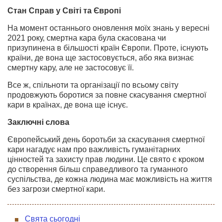
Стан Справ у Світі та Європі
На момент останнього оновлення моїх знань у вересні
2021 року, смертна кара була скасована чи
призупинена в більшості країн Європи. Проте, існують
країни, де вона ще застосовується, або яка визнає
смертну кару, але не застосовує її.
Все ж, спільноти та організації по всьому світу
продовжують боротися за повне скасування смертної
кари в країнах, де вона ще існує.
Заключні слова
Європейський день боротьби за скасування смертної
кари нагадує нам про важливість гуманітарних
цінностей та захисту прав людини. Це свято є кроком
до створення більш справедливого та гуманного
суспільства, де кожна людина має можливість на життя
без загрози смертної кари.
Свята сьогодні