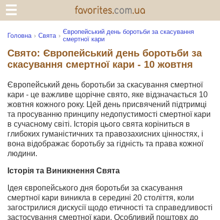
Європейський день боротьби за скасування
Головна
Свята
смертної кари
Свято: Європейський день боротьби за
скасування смертної кари - 10 жовтня
Європейський день боротьби за скасування смертної
кари - це важливе щорічне свято, яке відзначається 10
жовтня кожного року. Цей день присвячений підтримці
та просуванню принципу недопустимості смертної кари
в сучасному світі. Історія цього свята коріниться в
глибоких гуманістичних та правозахисних цінностях, і
вона відображає боротьбу за гідність та права кожної
людини.
Історія та Виникнення Свята
Ідея європейського дня боротьби за скасування
смертної кари виникла в середині 20 століття, коли
загострилися дискусії щодо етичності та справедливості
застосування смертної кари. Особливий поштовх до