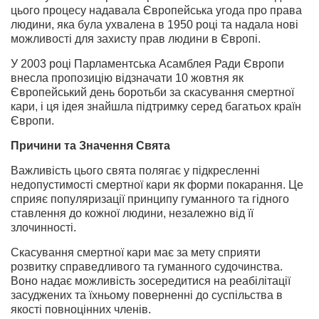
цього процесу надавала Європейська угода про права
людини, яка була ухвалена в 1950 році та надала нові
можливості для захисту прав людини в Європі.
У 2003 році Парламентська Асамблея Ради Європи
внесла пропозицію відзначати 10 жовтня як
Європейський день боротьби за скасування смертної
кари, і ця ідея знайшла підтримку серед багатьох країн
Європи.
Причини та Значення Свята
Важливість цього свята полягає у підкресленні
недопустимості смертної кари як форми покарання. Це
сприяє популяризації принципу гуманного та гідного
ставлення до кожної людини, незалежно від її
злочинності.
Скасування смертної кари має за мету сприяти
розвитку справедливого та гуманного судочинства.
Воно надає можливість зосередитися на реабілітації
засуджених та їхньому поверненні до суспільства в
якості повноцінних членів.