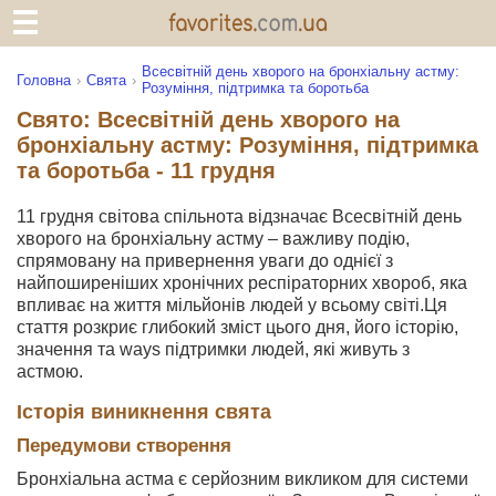
Всесвітній день хворого на бронхіальну астму:
Головна
Свята
Розуміння, підтримка та боротьба
Свято: Всесвітній день хворого на
бронхіальну астму: Розуміння, підтримка
та боротьба - 11 грудня
11 грудня світова спільнота відзначає Всесвітній день
хворого на бронхіальну астму – важливу подію,
спрямовану на привернення уваги до однієї з
найпоширеніших хронічних респіраторних хвороб, яка
впливає на життя мільйонів людей у всьому світі.Ця
стаття розкриє глибокий зміст цього дня, його історію,
значення та ways підтримки людей, які живуть з
астмою.
Історія виникнення свята
Передумови створення
Бронхіальна астма є серйозним викликом для системи