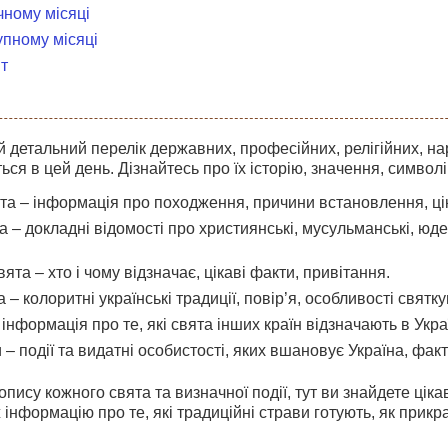
чному місяці
упному місяці
т
 детальний перелік державних, професійних, релігійних, на
ться в цей день. Дізнайтесь про їх історію, значення, символі
а – інформація про походження, причини встановлення, цікав
та – докладні відомості про християнські, мусульманські, юдей
ята – хто і чому відзначає, цікаві факти, привітання.
 – колоритні українські традиції, повір’я, особливості святку
інформація про те, які свята інших країн відзначають в Україн
 – події та видатні особистості, яких вшановує Україна, факти
пису кожного свята та визначної події, тут ви знайдете цікав
 інформацію про те, які традиційні страви готують, як прик