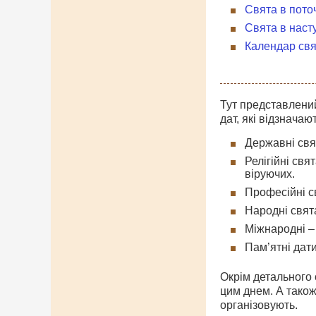
Свята в пото
Свята в наст
Календар свя
Тут представлений
дат, які відзначаю
Державні свят
Релігійні свя
віруючих.
Професійні св
Народні свята
Міжнародні – 
Пам’ятні дати
Окрім детального о
цим днем. А також
організовують.