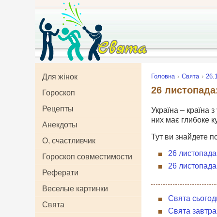
Для жінок
Головна
Свята
26.
26 листопада:
Гороскоп
Рецепты
Україна – країна з
них має глибоке к
Анекдоты
Тут ви знайдете п
О, счастливчик
26 листопада
Гороскоп совместимости
26 листопада
Реферати
Веселые картинки
Свята сьогод
Свята
Свята завтра