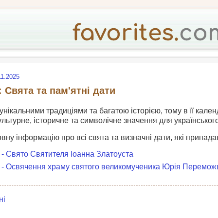
11.2025
 Свята та пам'ятні дати
 унікальними традиціями та багатою історією, тому в її кален
ультурне, історичне та символічне значення для українськог
овну інформацію про всі свята та визначні дати, які припадаю
 - Свято Святителя Іоанна Златоуста
 - Освячення храму святого великомученика Юрія Перемож
ні