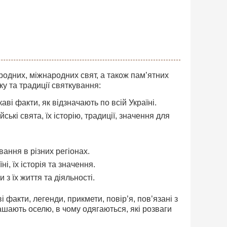
родних, міжнародних свят, а також пам’ятних
ку та традиції святкування:
і факти, як відзначають по всій Україні.
ські свята, їх історію, традиції, значення для
вання в різних регіонах.
і, їх історія та значення.
 з їх життя та діяльності.
і факти, легенди, прикмети, повір’я, пов’язані з
рашають оселю, в чому одягаються, які розваги