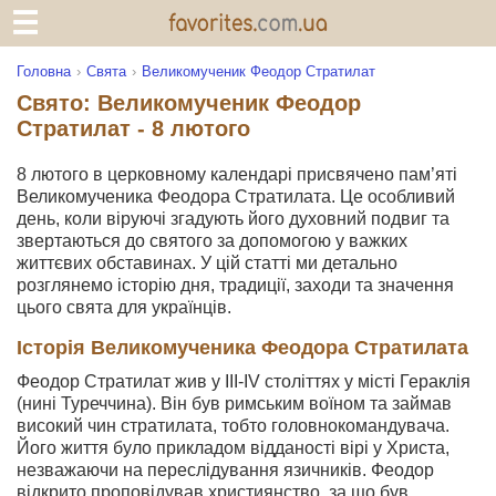
Головна
Свята
Великомученик Феодор Стратилат
Свято: Великомученик Феодор
Стратилат - 8 лютого
8 лютого в церковному календарі присвячено пам’яті
Великомученика Феодора Стратилата. Це особливий
день, коли віруючі згадують його духовний подвиг та
звертаються до святого за допомогою у важких
життєвих обставинах. У цій статті ми детально
розглянемо історію дня, традиції, заходи та значення
цього свята для українців.
Історія Великомученика Феодора Стратилата
Феодор Стратилат жив у III-IV століттях у місті Гераклія
(нині Туреччина). Він був римським воїном та займав
високий чин стратилата, тобто головнокомандувача.
Його життя було прикладом відданості вірі у Христа,
незважаючи на переслідування язичників. Феодор
відкрито проповідував християнство, за що був