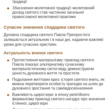
традиції
Збагачення молитовної традиції: молитовний
досвід святого став частиною загальної
православної молитовної практики
Сучасне значення спадщини святого
Духовна спадщина святого Павла Препростого
залишається актуальною і в наші дні, надаючи важливі
уроки для сучасних християн.
Актуальність вчення святого
Протистояння матеріалізму: приклад святого
Павла показує альтернативу сучасному
матеріалістичному світогляду, демонструючи
цінність духовного життя та простоти
Подолання життєвих криз: історія святого вчить, як
можна перетворити особисту трагедію на шлях до
духовного зростання та самовдосконалення
Важливість щирої віри: в епоху релігійного
формалізму приклад святого нагадує про значення
істинної, щирої віри