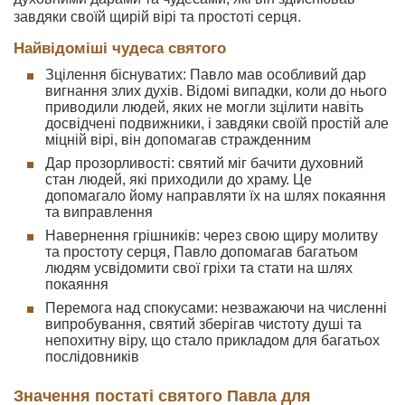
завдяки своїй щирій вірі та простоті серця.
Найвідоміші чудеса святого
Зцілення біснуватих: Павло мав особливий дар
вигнання злих духів. Відомі випадки, коли до нього
приводили людей, яких не могли зцілити навіть
досвідчені подвижники, і завдяки своїй простій але
міцній вірі, він допомагав стражденним
Дар прозорливості: святий міг бачити духовний
стан людей, які приходили до храму. Це
допомагало йому направляти їх на шлях покаяння
та виправлення
Навернення грішників: через свою щиру молитву
та простоту серця, Павло допомагав багатьом
людям усвідомити свої гріхи та стати на шлях
покаяння
Перемога над спокусами: незважаючи на численні
випробування, святий зберігав чистоту душі та
непохитну віру, що стало прикладом для багатьох
послідовників
Значення постаті святого Павла для