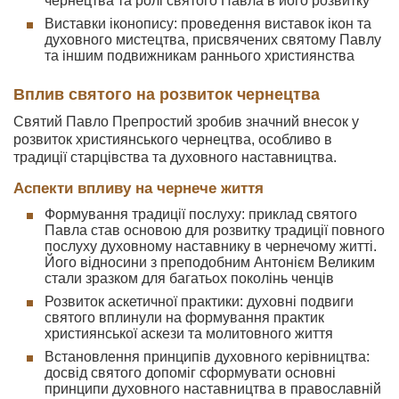
чернецтва та ролі святого Павла в його розвитку
Виставки іконопису: проведення виставок ікон та
духовного мистецтва, присвячених святому Павлу
та іншим подвижникам раннього християнства
Вплив святого на розвиток чернецтва
Святий Павло Препростий зробив значний внесок у
розвиток християнського чернецтва, особливо в
традиції старцівства та духовного наставництва.
Аспекти впливу на чернече життя
Формування традиції послуху: приклад святого
Павла став основою для розвитку традиції повного
послуху духовному наставнику в чернечому житті.
Його відносини з преподобним Антонієм Великим
стали зразком для багатьох поколінь ченців
Розвиток аскетичної практики: духовні подвиги
святого вплинули на формування практик
християнської аскези та молитовного життя
Встановлення принципів духовного керівництва:
досвід святого допоміг сформувати основні
принципи духовного наставництва в православній