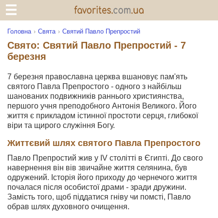
Головна
Свята
Святий Павло Препростий
Свято: Святий Павло Препростий - 7
березня
7 березня православна церква вшановує пам'ять
святого Павла Препростого - одного з найбільш
шанованих подвижників раннього християнства,
першого учня преподобного Антонія Великого. Його
життя є прикладом істинної простоти серця, глибокої
віри та щирого служіння Богу.
Життєвий шлях святого Павла Препростого
Павло Препростий жив у IV столітті в Єгипті. До свого
навернення він вів звичайне життя селянина, був
одружений. Історія його приходу до чернечого життя
почалася після особистої драми - зради дружини.
Замість того, щоб піддатися гніву чи помсті, Павло
обрав шлях духовного очищення.