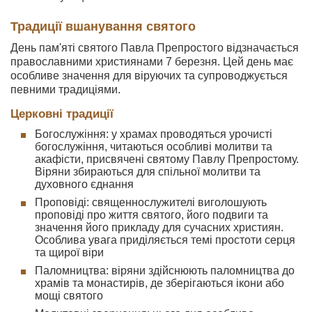
Традиції вшанування святого
День пам'яті святого Павла Препростого відзначається
православними християнами 7 березня. Цей день має
особливе значення для віруючих та супроводжується
певними традиціями.
Церковні традиції
Богослужіння: у храмах проводяться урочисті
богослужіння, читаються особливі молитви та
акафісти, присвячені святому Павлу Препростому.
Віряни збираються для спільної молитви та
духовного єднання
Проповіді: священнослужителі виголошують
проповіді про життя святого, його подвиги та
значення його прикладу для сучасних християн.
Особлива увага приділяється темі простоти серця
та щирої віри
Паломництва: віряни здійснюють паломництва до
храмів та монастирів, де зберігаються ікони або
мощі святого