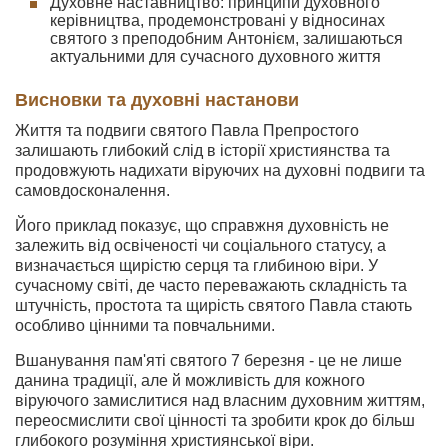
Духовне наставництво: принципи духовного
керівництва, продемонстровані у відносинах
святого з преподобним Антонієм, залишаються
актуальними для сучасного духовного життя
Висновки та духовні настанови
Життя та подвиги святого Павла Препростого
залишають глибокий слід в історії християнства та
продовжують надихати віруючих на духовні подвиги та
самовдосконалення.
Його приклад показує, що справжня духовність не
залежить від освіченості чи соціального статусу, а
визначається щирістю серця та глибиною віри. У
сучасному світі, де часто переважають складність та
штучність, простота та щирість святого Павла стають
особливо цінними та повчальними.
Вшанування пам'яті святого 7 березня - це не лише
данина традиції, але й можливість для кожного
віруючого замислитися над власним духовним життям,
переосмислити свої цінності та зробити крок до більш
глибокого розуміння християнської віри.