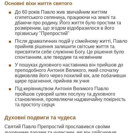
Основні віхи життя святого
До 60 років Павло жив звичайним життям
єгипетського селянина, працюючи на землі та
дбаючи про родину. Його життя було простим та
розміреним, що згодом відобразилося в його
прізвиську "Препростий"
Після драматичних подій у сімейному житті, Павло
прийняв рішення залишити світське життя та
присвятити себе служінню Богу. Це рішення було
спонтанним, але твердим та незмінним
У пошуках духовного наставника він прийшов до
преподобного Антонія Великого, який спочатку
відмовляв його через похилий вік, але побачивши
щире прагнення, прийняв як учня
Під керівництвом Антонія Великого Павло
пройшов суворий шлях послуху та духовного
становлення, проявляючи надзвичайну покірність
та простоту серця
Духовні подвиги та чудеса
Святий Павло Препростий прославився своїми
духовними дарами та чудесами, які він здійснював