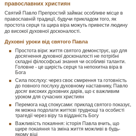
православних християн
Святий Павло Препростий займає особливе місце в
православній традиції, будучи прикладом того, як
простота серця та щира віра можуть привести людину
до високої духовної досконалості.
Духовні уроки від святого Павла
Простота віри: життя святого демонструє, що для
досягнення духовної досконалості не потрібні
складні філософські знання чи особливі таланти.
Головне - це щирість серця та непохитна віра в
Бога
Сила послуху: через своє смирення та готовність
до повного послуху духовному наставнику, Павло
досяг високих духовних дарів, що є важливим
уроком для сучасних християн
Перемога над спокусами: приклад святого показує,
як можна подолати життєві труднощі та особисті
трагедії через віру та відданість Богу
Важливість покаяння: історія Павла вчить, що
щире покаяння та зміна життя можливі в будь-
якому віці