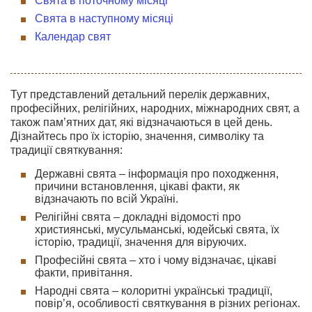
Свята в поточному місяці
Свята в наступному місяці
Календар свят
Тут представлений детальний перелік державних,
професійних, релігійних, народних, міжнародних свят, а
також пам’ятних дат, які відзначаються в цей день.
Дізнайтесь про їх історію, значення, символіку та
традиції святкування:
Державні свята – інформація про походження,
причини встановлення, цікаві факти, як
відзначають по всій Україні.
Релігійні свята – докладні відомості про
християнські, мусульманські, юдейські свята, їх
історію, традиції, значення для віруючих.
Професійні свята – хто і чому відзначає, цікаві
факти, привітання.
Народні свята – колоритні українські традиції,
повір’я, особливості святкування в різних регіонах.