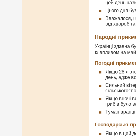
цей день наз
Цього дня бу
Вважалося, щ
від хвороб т
Народні прикм
Українці здавна б
їх впливом на май
Погодні прикме
Якщо 28 люто
день, адже в
Сильний віте
сільськогосп
Якщо вночі в
грибів було 
Туман вранці
Господарські п
Якщо в цей д