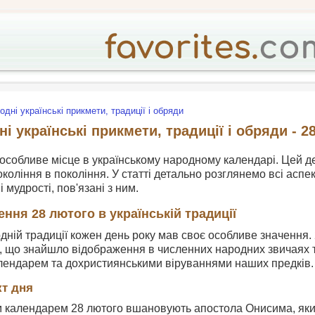
одні українські прикмети, традиції і обряди
і українські прикмети, традиції і обряди - 2
особливе місце в українському народному календарі. Цей ден
коління в покоління. У статті детально розглянемо всі аспек
і мудрості, пов'язані з ним.
ення 28 лютого в українській традиції
одній традиції кожен день року мав своє особливе значення. 
, що знайшло відображення в численних народних звичаях т
лендарем та дохристиянськими віруваннями наших предків.
кт дня
 календарем 28 лютого вшановують апостола Онисима, який