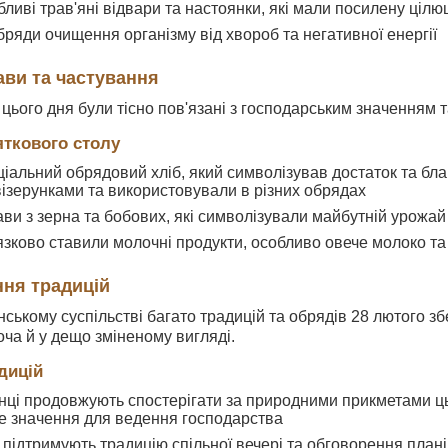
ливі трав'яні відвари та настоянки, які мали посилену цілю
ряди очищення організму від хвороб та негативної енергії
ави та частування
ї цього дня були тісно пов'язані з господарським значенням 
яткового столу
ціальний обрядовий хліб, який символізував достаток та бл
ізерунками та використовували в різних обрядах
ави з зерна та бобових, які символізували майбутній урожай
'язково ставили молочні продукти, особливо овече молоко та
ння традицій
нському суспільстві багато традицій та обрядів 28 лютого 
оча й у дещо зміненому вигляді.
дицій
нці продовжують спостерігати за природними прикметами цьо
е значення для ведення господарства
 підтримують традицію спільної вечері та обговорення план