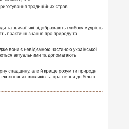
 приготування традиційних страв
яди та звичаї, які відображають глибоку мудрість
ять практичні знання про природу та
дже вони є невід'ємною частиною української
ишаються актуальними та допомагають
рну спадщину, але й краще розуміти природні
 екологічних викликів та прагнення до більш