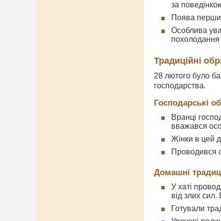
за поведінко
Поява перших
Особлива ува
похолодання
Традиційні обр
28 лютого було ба
господарства.
Господарські о
Вранці госпо
вважався осо
Жінки в цей 
Проводився о
Домашні традиц
У хаті прово
від злих сил
Готували тра