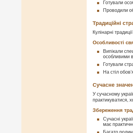
Готували особ
Проводили об
Традиційні стр
Кулінарні традиці
Особливості св
Випікали спе
особливими в
Готували стр
На стіл обов
Сучасне значе
У сучасному украї
практикуватися, х
Збереження тра
Сучасні украї
має практичн
Багато родин