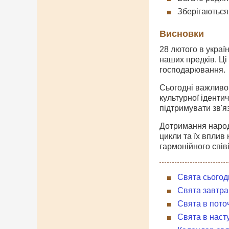
Зберігаються 
Висновки
28 лютого в україн
наших предків. Ці
господарювання.
Сьогодні важливо 
культурної іденти
підтримувати зв'я
Дотримання народн
цикли та їх вплив
гармонійного спів
Свята сьогод
Свята завтра
Свята в пото
Свята в наст