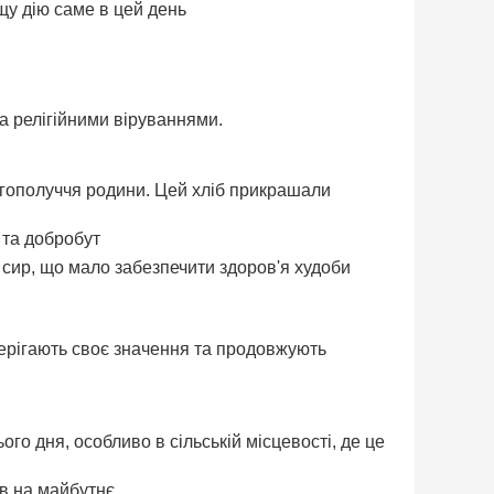
щу дію саме в цей день
та релігійними віруваннями.
агополуччя родини. Цей хліб прикрашали
 та добробут
 сир, що мало забезпечити здоров'я худоби
зберігають своє значення та продовжують
го дня, особливо в сільській місцевості, де це
ів на майбутнє