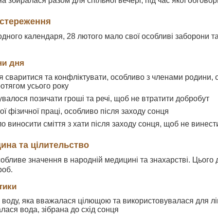
а збиралася разом для спільної вечері, під час якої обгов
астереження
ародного календаря, 28 лютого мало свої особливі заборони 
ни дня
 сваритися та конфліктувати, особливо з членами родини, 
ротягом усього року
валося позичати гроші та речі, щоб не втратити добробут
ї фізичної праці, особливо після заходу сонця
 виносити сміття з хати після заходу сонця, щоб не винест
ина та цілительство
обливе значення в народній медицині та знахарстві. Цього 
роб.
тики
 воду, яка вважалася цілющою та використовувалася для лік
лася вода, зібрана до схід сонця