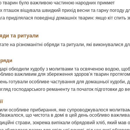
ю тварин було важливою частиною народних прикмет
 пташок віщувала швидкий прихід весни та гарну погоду дл
га приділялася поведінці домашніх тварин: якщо кіт спить 
яди та ритуали
гате на різноманітні обряди та ритуали, які виконувалися 
бряди
дарі обходили худобу з молитвами та освяченою водою, щоб 
бливо важливим для збереження здоров'я тварин протягом
день готували особливе частування для домашньої худоби, д
гляд господарського реманенту та початок підготовки до в
ії
дили особливе прибирання, яке супроводжувалося молитвами
. Вважалося, що чистота в домі в цей день особливо важлива
диційні страви, зокрема випікали обрядовий хліб, який мав