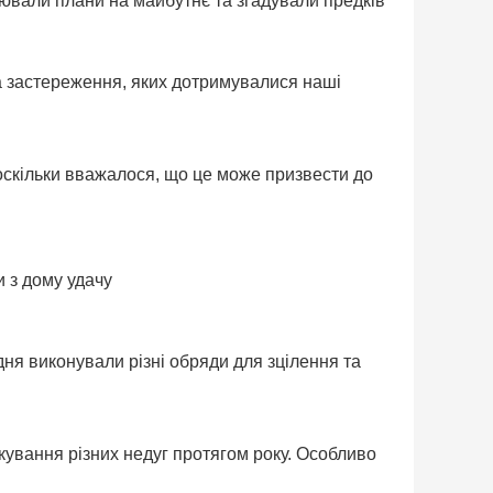
орювали плани на майбутнє та згадували предків
та застереження, яких дотримувалися наші
оскільки вважалося, що це може призвести до
и з дому удачу
дня виконували різні обряди для зцілення та
ування різних недуг протягом року. Особливо