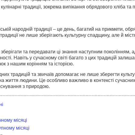
кулінарні традиції, зокрема випікання обрядового хліба та
ській народній традиції – це день, багатий на прикмети, обр
 традиції не лише зберігають культурну спадщину, але й міст
зберігати та передавати ці знання наступним поколінням, а
чності. Навіть у сучасному світі багато з цих традицій зал
зок з нашим корінням та історією.
их традицій та звичаїв допомагає не лише зберегти культу
 на життя людини. Це особливо важливо в контексті сучасних
існування з природою.
ні
чному місяці
упному місяці