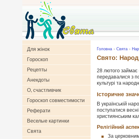
Для жінок
Головна
Свята
Нар
Свято: Народн
Гороскоп
Рецепты
28 лютого займає 
передавалися з по
Анекдоты
культурі та народн
О, счастливчик
Історичне знач
Гороскоп совместимости
В українській нар
поступатися весні
Реферати
християнським ка
Веселые картинки
Релігійний аспе
Свята
За церковним