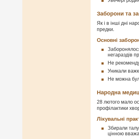
Увечері родин
Заборони та з
Як і в інші дні н
предки.
Основні заборо
Заборонялося
негараздів п
Не рекоменду
Уникали важко
Не можна було
Народна медиц
28 лютого мало ос
профілактики хво
Лікувальні прак
Збирали талу
цінною вважа