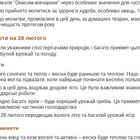
ивали "Онисим-вівчарник" через особливе значення для госп
ло прийнято молитися за здоров'я худоби, особливо овець, 
о молитви, промовлені в цей день за домашніх тварин, маю
а нещасть протягом року
ети на 28 лютого
ули уважними спостерігачами природи, і багато прикмет цьо
бутній врожай та погоду.
ти
го сонячно та тепло – весна буде ранньою та теплою. Наші 
она могла підказати, коли найкраще починати весняні польо
р в цей день віщував дощове літо. Це було важливим знаком
одарські роботи
идно багато зірок – буде хороший урожай грибів. Ця прикмет
важливою частиною господарства
 28 лютого передвіщав вологе літо та багатий урожай ягід
рикмети
ень вівці та кози веселі та активні – весна буде теплою та