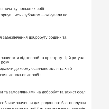
я початку польових робіт
згорнувшись клубочком – очікували на
для забезпечення добробуту родини та
захистити від хвороб та пристріту. Цей ритуал
 року
одаючи до корму освячене зілля та хліб
есняних польових робіт
 та замовляннями на добробут та захист оселі
 особливе значення для родинного благополуччя