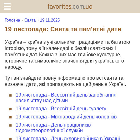
Головна
Свята
19.11.2025
19 листопада: Свята та пам'ятні дати
Україна – країна з унікальними традиціями та багатою
історією, тому в її календарі є безліч святкових і
пам’ятних дат. Кожна з них має глибоке культурне,
історичне та символічне значення для українського
народу.
Тут ви знайдете повну інформацію про всі свята та
визначні дати, які припадають на цей день в Україні.
19 листопада - Всесвітній день запобігання
насильству над дітьми
19 листопада - Всесвітній день туалету
19 листопада - Міжнародний день чоловіків
19 листопада - День працівників
гідрометеорологічної служби
19 листопада - День скловиробника в Україні