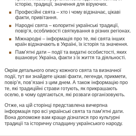
історію, традиції, значення для віруючих.
Професійні свята – хто і чому відзначає, цікаві
факти, привітання.
Народні свята – колоритні українські традиції,
повір’я, особливості святкування в різних регіонах.
Міжнародні – інформація про те, які свята інших
країн відзначають в Україні, їх історія та значення.
Пам’ятні дати – події та видатні особистості, яких
вшановує Україна, факти з їх життя та діяльності.
Окрім детального опису кожного свята та визначної
події, тут ви знайдете цікаві факти, легенди, прикмети,
повір’я, пов’язані з цим днем. А також інформацію про
те, які традиційні страви готують, як прикрашають
оселю, в чому одягаються, які розваги організовують.
Отже, на цій сторінці представлена вичерпна
інформація про всі українські свята та пам’ятні дати.
Вона допоможе вам краще дізнатися про культурні
традиції та історичну спадщину українського народу.