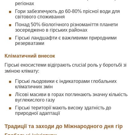
регіонах
Гори забезпечують до 60-80% прісної води для
світового споживання
Понад 50% біологічного різноманіття планети
зосереджено в гірських районах
Гірські ландшафти є важливими природними
резерватами
Кліматичний внесок
Гірські екосистеми відіграють crucial роль у боротьбі зі
зміною клімату:
Гірські льодовики є індикаторами глобальних
кліматичних змін
Лісові масиви в горах поглинають значну кількість
вуглекислого газу
Гірські території мають високу здатність до
природної адаптації
Традиції та заходи до Міжнародного дня гір