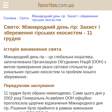
Міжнародний день гір: Захист і збереження
Головна
Свята
гірських екосистем
Свято: Міжнародний день гір: Захист і
збереження гірських екосистем - 11
грудня
Історія виникнення свята
Міжнародний день гір – це глобальна ініціатива,
започаткована Організацією Об'єднаних Націй (ООН) з
метою привернення уваги світової спільноти до
унікальних гірських екосистем та проблем їхнього
збереження.
Передумови заснування
11 грудня було обрано невипадково. Саме цього дня у
2002 році Генеральна Асамблея ООН офіційно
проголосила щорічне відзначення Міжнародного дня
гір. Рішення було прийнято в рамках виконання