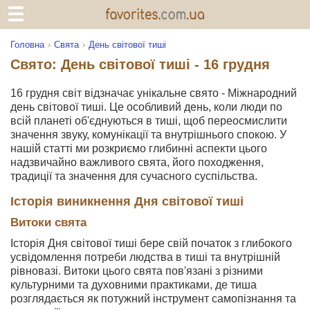
Головна
Свята
День світової тиші
Свято: День світової тиші - 16 грудня
16 грудня світ відзначає унікальне свято - Міжнародний
день світової тиші. Це особливий день, коли люди по
всій планеті об'єднуються в тиші, щоб переосмислити
значення звуку, комунікації та внутрішнього спокою. У
нашій статті ми розкриємо глибинні аспекти цього
надзвичайно важливого свята, його походження,
традиції та значення для сучасного суспільства.
Історія виникнення Дня світової тиші
Витоки свята
Історія Дня світової тиші бере свій початок з глибокого
усвідомлення потреби людства в тиші та внутрішній
рівновазі. Витоки цього свята пов'язані з різними
культурними та духовними практиками, де тиша
розглядається як потужний інструмент самопізнання та