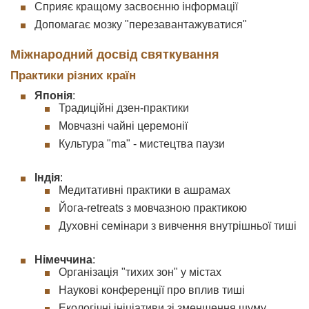
Сприяє кращому засвоєнню інформації
Допомагає мозку "перезавантажуватися"
Міжнародний досвід святкування
Практики різних країн
Японія
:
Традиційні дзен-практики
Мовчазні чайні церемонії
Культура "ma" - мистецтва паузи
Індія
:
Медитативні практики в ашрамах
Йога-retreats з мовчазною практикою
Духовні семінари з вивчення внутрішньої тиші
Німеччина
:
Організація "тихих зон" у містах
Наукові конференції про вплив тиші
Екологічні ініціативи зі зменшення шуму