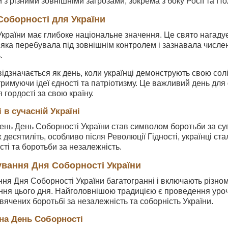
и з різними зовнішніми загрозами, зокрема з боку Росії та По
Соборності для України
країни має глибоке національне значення. Це свято нагадує 
 яка перебувала під зовнішнім контролем і зазнавала числен
.
відзначається як день, коли українці демонструють свою сол
тримуючи ідеї єдності та патріотизму. Це важливий день для
 гордості за свою країну.
 в сучасній Україні
ень День Соборності України став символом боротьби за сувер
 десятиліть, особливо після Революції Гідності, українці ст
сті та боротьби за незалежність.
ування Дня Соборності України
ння Дня Соборності України багатогранні і включають різном
ння цього дня. Найголовнішою традицією є проведення урочи
свячених боротьбі за незалежність та соборність України.
на День Соборності