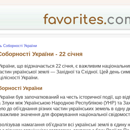
ь Соборності України
оборності України - 22 січня
країни, що відзначається 22 січня, є важливим національн
астин української землі — Західної та Східної. Цей день симв
цілісності України.
борності України
країни був започаткований на честь історичної події, що від
 Злуки між Українською Народною Республікою (УНР) та За
ло до об'єднання різних частин українських земель в одну д
а важливе значення для формування національної свідомості
волізував намагання об'єднати всі українські землі в єдину