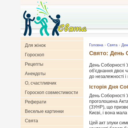
Для жінок
Головна
Свята
Ден
Свято: День С
Гороскоп
Рецепты
День Соборності У
об'єднання двох ч
Анекдоты
до незалежності і 
О, счастливчик
Історія Дня Со
Гороскоп совместимости
День Соборності У
проголошена Акта
Реферати
(ЗУНР), що призве
Веселые картинки
Києві, і вона мал
Свята
Цей акт злуки сим