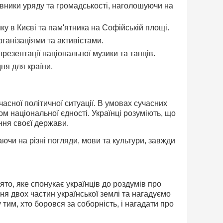
тавники уряду та громадськості, наголошуючи на
у в Києві та пам'ятника на Софійській площі.
рганізаціями та активістами.
резентації національної музики та танців.
дня для країни.
асної політичної ситуації. В умовах сучасних
лом національної єдності. Українці розуміють, що
ння своєї держави.
ючи на різні погляди, мови та культури, завжди
ято, яке спонукає українців до роздумів про
ня двох частин української землі та нагадуємо
у тим, хто боровся за соборність, і нагадати про