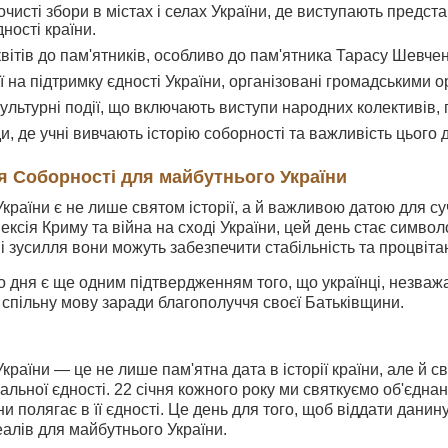
очисті збори в містах і селах України, де виступають предс
ності країни.
ітів до пам'ятників, особливо до пам'ятника Тарасу Шевченк
ї на підтримку єдності України, організовані громадськими о
ультурні події, що включають виступи народних колективів, п
и, де учні вивчають історію соборності та важливість цього 
я Соборності для майбутнього України
країни є не лише святом історії, а й важливою датою для суч
нексія Криму та війна на сході України, цей день стає симво
і зусилля вони можуть забезпечити стабільність та процвіта
 дня є ще одним підтвердженням того, що українці, незважа
спільну мову заради благополуччя своєї Батьківщини.
країни — це не лише пам'ятна дата в історії країни, але й св
альної єдності. 22 січня кожного року ми святкуємо об'єднан
ни полягає в її єдності. Це день для того, щоб віддати данин
еалів для майбутнього України.