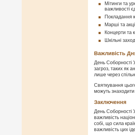
Мітинги та ур
важливості єд
Покладання кв
Марші та акці
Концерти та к
Шкільні заход
Важливість Дн
День Соборності У
загроз, таких як а
лише через спільн
Святкування цього
можуть знаходити 
Заключення
День Соборності У
важливість націон
собі, що сила краї
важливість цих ід