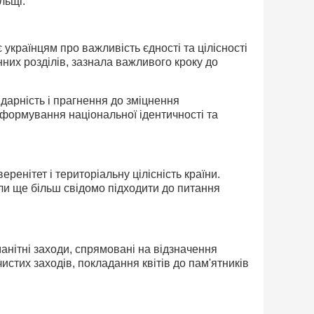
льщі.
українцям про важливість єдності та цілісності
них розділів, зазнала важливого кроку до
ідарність і прагнення до зміцнення
 формування національної ідентичності та
енітет і територіальну цілісність країни.
али ще більш свідомо підходити до питання
анітні заходи, спрямовані на відзначення
стих заходів, покладання квітів до пам'ятників