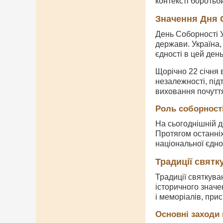
контексті боротьб
Значення Дня 
День Соборності У
держави. Україна,
єдності в цей день
Щорічно 22 січня 
незалежності, під
виховання почуття
Роль соборності
На сьогоднішній д
Протягом останніх
національної єдно
Традиції святк
Традиції святкува
історичного значе
і меморіалів, при
Основні заходи 