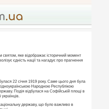
им святом, яке відображає історичний момент
олізує єдність нації та нагадує про прагнення
булася 22 січня 1919 року. Саме цього дня була
хідноукраїнською Народною Республікою
ержаву. Подія відбулася на Софійській площі в
 українців.
 національну державу, що було важливо в