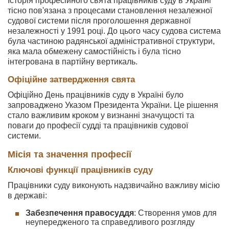
Історія професійного свята працівників суду в Україні
тісно пов'язана з процесами становлення незалежної
судової системи після проголошення державної
незалежності у 1991 році. До цього часу судова система
була частиною радянської адміністративної структури,
яка мала обмежену самостійність і була тісно
інтегрована в партійну вертикаль.
Офіційне затвердження свята
Офіційно День працівників суду в Україні було
запроваджено Указом Президента України. Це рішення
стало важливим кроком у визнанні значущості та
поваги до професії судді та працівників судової
системи.
Місія та значення професії
Ключові функції працівників суду
Працівники суду виконують надзвичайно важливу місію
в державі:
Забезпечення правосуддя
: Створення умов для
неупередженого та справедливого розгляду