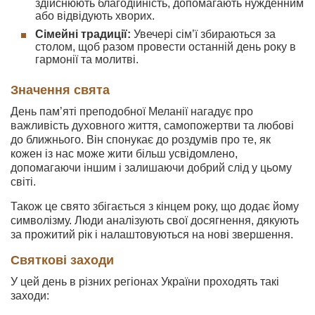
здійснюють благодійність, допомагають нужденним
або відвідують хворих.
Сімейні традиції:
Увечері сім’ї збираються за
столом, щоб разом провести останній день року в
гармонії та молитві.
Значення свята
День пам’яті преподобної Меланії нагадує про
важливість духовного життя, самопожертви та любові
до ближнього. Він спонукає до роздумів про те, як
кожен із нас може жити більш усвідомлено,
допомагаючи іншим і залишаючи добрий слід у цьому
світі.
Також це свято збігається з кінцем року, що додає йому
символізму. Люди аналізують свої досягнення, дякують
за прожитий рік і налаштовуються на нові звершення.
Святкові заходи
У цей день в різних регіонах України проходять такі
заходи: