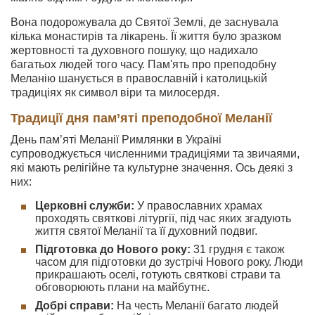
Вона подорожувала до Святої Землі, де заснувала
кілька монастирів та лікарень. Її життя було зразком
жертовності та духовного пошуку, що надихало
багатьох людей того часу. Пам'ять про преподобну
Меланію шанується в православній і католицькій
традиціях як символ віри та милосердя.
Традиції дня пам’яті преподобної Меланії
День пам’яті Меланії Римлянки в Україні
супроводжується численними традиціями та звичаями,
які мають релігійне та культурне значення. Ось деякі з
них:
Церковні служби:
У православних храмах
проходять святкові літургії, під час яких згадують
життя святої Меланії та її духовний подвиг.
Підготовка до Нового року:
31 грудня є також
часом для підготовки до зустрічі Нового року. Люди
прикрашають оселі, готують святкові страви та
обговорюють плани на майбутнє.
Добрі справи:
На честь Меланії багато людей