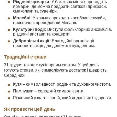
Різдвяні ярмарки:
У багатьох містах проводять
ярмарки, де можна придбати святкові прикраси,
смаколики та сувеніри.
Молебні:
У храмах проходять особливі служби,
присвячені преподобній Меланії.
Культурні події:
Виступи фольклорних ансамблів,
різдвяні вистави та концерти.
Добровільні акції:
Благодійні організації
проводять акції для допомоги нужденним.
Традиційні страви
31 грудня також є кулінарним святом. У цей день
готують страви, які символізують достаток і щедрість.
Серед них:
Кутя – символ єдності родини та духовної чистоти.
Пампушки – солодкий символ свята.
Різдвяний узвар – напій, який додає сил і здоров'я.
Як провести цей день