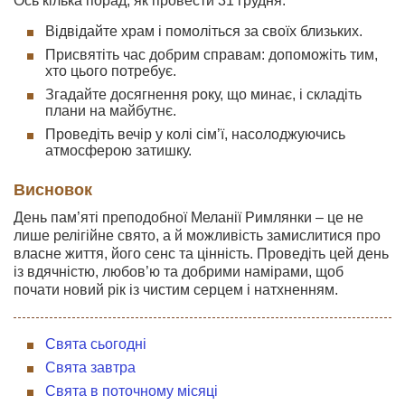
Ось кілька порад, як провести 31 грудня:
Відвідайте храм і помоліться за своїх близьких.
Присвятіть час добрим справам: допоможіть тим,
хто цього потребує.
Згадайте досягнення року, що минає, і складіть
плани на майбутнє.
Проведіть вечір у колі сім’ї, насолоджуючись
атмосферою затишку.
Висновок
День пам’яті преподобної Меланії Римлянки – це не
лише релігійне свято, а й можливість замислитися про
власне життя, його сенс та цінність. Проведіть цей день
із вдячністю, любов’ю та добрими намірами, щоб
почати новий рік із чистим серцем і натхненням.
Свята сьогодні
Свята завтра
Свята в поточному місяці