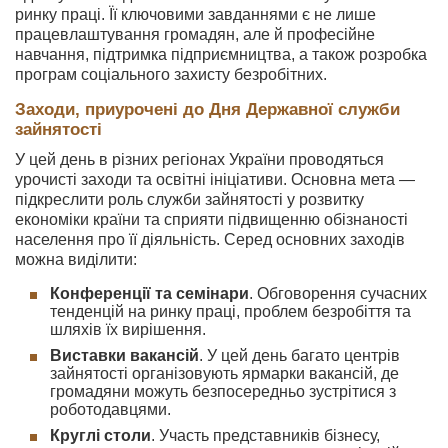
ринку праці. Її ключовими завданнями є не лише
працевлаштування громадян, але й професійне
навчання, підтримка підприємництва, а також розробка
програм соціального захисту безробітних.
Заходи, приурочені до Дня Державної служби
зайнятості
У цей день в різних регіонах України проводяться
урочисті заходи та освітні ініціативи. Основна мета —
підкреслити роль служби зайнятості у розвитку
економіки країни та сприяти підвищенню обізнаності
населення про її діяльність. Серед основних заходів
можна виділити:
Конференції та семінари
. Обговорення сучасних
тенденцій на ринку праці, проблем безробіття та
шляхів їх вирішення.
Виставки вакансій
. У цей день багато центрів
зайнятості організовують ярмарки вакансій, де
громадяни можуть безпосередньо зустрітися з
роботодавцями.
Круглі столи
. Участь представників бізнесу,