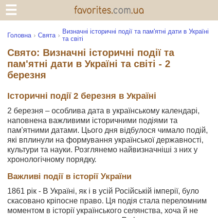
Визначні історичні події та пам'ятні дати в Україні
Головна
Свята
та світі
Свято: Визначні історичні події та
пам'ятні дати в Україні та світі - 2
березня
Історичні події 2 березня в Україні
2 березня – особлива дата в українському календарі,
наповнена важливими історичними подіями та
пам'ятними датами. Цього дня відбулося чимало подій,
які вплинули на формування української державності,
культури та науки. Розглянемо найвизначніші з них у
хронологічному порядку.
Важливі події в історії України
1861 рік - В Україні, як і в усій Російській імперії, було
скасовано кріпосне право. Ця подія стала переломним
моментом в історії українського селянства, хоча й не