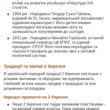
вплив на розвиток російської літератури XIX
століття.
1904 рік - Народився Теодор Сьюз Гайзель,
відомий як Dr. Seuss, американський письменник і
художник-карикатурист. Його дитячі книжки
перекладені багатьма мовами світу та
залишаються популярними до сьогодні.
1931 рік - Народився Михайло Горбачов, останній
генеральний секретар ЦК КПРС та єдиний
президент СРСР. Його політика перебудови та
гласності призвела до значних змін у світовій
політичній системі.
Традиції та звичаї 2 березня
В українській народній традиції 2 березня пов'язане з
різними звичаями та обрядами, які відображають
глибокий зв'язок наших предків з природою та їхнє
розуміння світобудови.
Народні прикмети на 2 березня
Якщо 2 березня сніг падає великими пластівцями -
на врожай озимих культур. Наші предки уважно