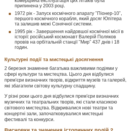
комерційна експлуатація цих літаків була
припинена у 2003 році.
1972 рік - Запуск космічного апарату "Піонер-10",
першого космічного корабля, який досяг Юпітера
та залишив межі Сонячної системи.
1995 рік - Завершення найдовшої космічної місії в
історії: російський космонавт Валерій Поляков
провів на орбітальній станції "Мир" 437 днів і 18
годин.
Культурні події та мистецькі досягнення
2 березня знаменне багатьма важливими подіями у
сфері культури та мистецтва. Цього дня відбулися
прем'єри визначних творів, відкриття музеїв та галерей,
які збагатили світову культурну спадщину.
У різні роки цього дня відбулися прем'єри визначних
музичних та театральних творів, які стали класикою
світового мистецтва. Відкривалися нові театри та
концертні зали, започатковувалися мистецькі
фестивалі та конкурси.
Висновки та значення історичних подій 2