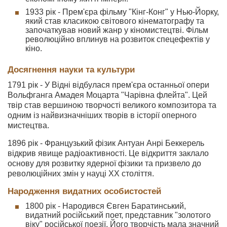
1933 рік - Прем'єра фільму "Кінг-Конг" у Нью-Йорку,
який став класикою світового кінематографу та
започаткував новий жанр у кіномистецтві. Фільм
революційно вплинув на розвиток спецефектів у
кіно.
Досягнення науки та культури
1791 рік - У Відні відбулася прем'єра останньої опери
Вольфганга Амадея Моцарта "Чарівна флейта". Цей
твір став вершиною творчості великого композитора та
одним із найвизначніших творів в історії оперного
мистецтва.
1896 рік - Французький фізик Антуан Анрі Беккерель
відкрив явище радіоактивності. Це відкриття заклало
основу для розвитку ядерної фізики та призвело до
революційних змін у науці XX століття.
Народження видатних особистостей
1800 рік - Народився Євген Баратинський,
видатний російський поет, представник "золотого
віку" російської поезії. Його творчість мала значний