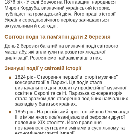
1876 рік - У селі Вовчок на Полтавщині народився
Мирон Кордуба, визначний український історик,
публіцист та громадський діяч. Його праці з історії
України середньовічного періоду залишаються
актуальними й сьогодні.
Світові події та пам'ятні дати 2 березня
День 2 березня багатий на визначні події світового
масштабу, які вплинули на розвиток людської
цивілізації. Розглянемо найважливіші з них.
Значущі події у світовій історії
1824 рік - Створення першої в історії музичної
консерваторії в Парижі. Ця подія стала
визначальною для розвитку професійної музичної
освіти в Європі та світі. Паризька консерваторія
стала зразком для створення подібних навчальних
закладів у багатьох країнах.
1855 рік - На російський престол зійшов Олександр
II, з ім'ям якого пов'язані важливі реформи другої
половини XIX століття. Його правління
позначилося суттєвими змінами в суспільному та
економічному житті імперії.