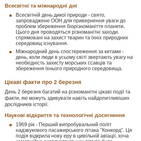
Всесвітні та міжнародні дні
Всесвітній день дикої природи - свято,
запроваджене ООН для привернення уваги до
проблем збереження біорізноманіття планети.
Цього дня проводяться різноманітні заходи,
спрямовані на захист тварин та їхніх природних
середовищ існування.
Міжнародний день спостереження за китами -
день, коли люди в усьому світі звертають увагу на
необхідність захисту морських ссавців та
збереження їхнього природного середовища.
Цікаві факти про 2 березня
День 2 березня багатий на різноманітні цікаві події та
факти, які можуть здивувати навіть найдопитливіших
дослідників історії.
Наукові відкриття та технологічні досягнення
1969 рік - Перший випробувальний політ
надзвукового пасажирського літака "Конкорд". Ця
подія відкрила нову еру в цивільній авіації, хоча