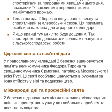
спостерігали за природними явищами цього дня,
вважаючи їх важливими передвісниками
майбутнього врожаю.
Тепла погода 2 березня віщує ранню весну та
сприятливий землеробський сезон. Ця прикмета
особливо важлива для аграрного календаря.
Якщо вранці туман - літо буде дощовим. Такі
спостереження допомагали селянам планувати
сільськогосподарські роботи.
Церковні свята та пам'ятні дати
У православному календарі 2 березня вшановується
пам'ять великомученика Феодора Тирона та
священномученика Єрмогена, патріарха Московського і
всієї Русі. Ці святі особливо шануються віруючими за
їхню стійкість у вірі та подвижництво.
Міжнародні дні та професійні свята
2 березня відзначається кілька важливих міжнародних
днів, які привертають увагу до глобальних проблем та
досягнень людства.