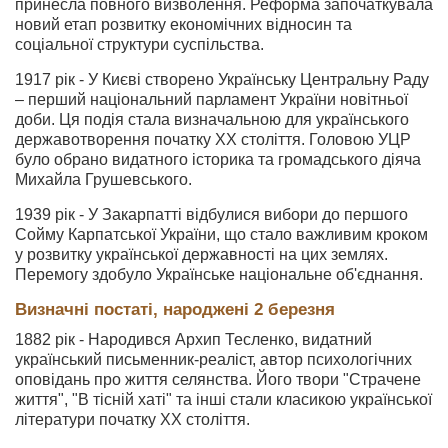
принесла повного визволення. Реформа започаткувала
новий етап розвитку економічних відносин та
соціальної структури суспільства.
1917 рік - У Києві створено Українську Центральну Раду
– перший національний парламент України новітньої
доби. Ця подія стала визначальною для українського
державотворення початку XX століття. Головою УЦР
було обрано видатного історика та громадського діяча
Михайла Грушевського.
1939 рік - У Закарпатті відбулися вибори до першого
Сойму Карпатської України, що стало важливим кроком
у розвитку української державності на цих землях.
Перемогу здобуло Українське національне об'єднання.
Визначні постаті, народжені 2 березня
1882 рік - Народився Архип Тесленко, видатний
український письменник-реаліст, автор психологічних
оповідань про життя селянства. Його твори "Страчене
життя", "В тісній хаті" та інші стали класикою української
літератури початку XX століття.