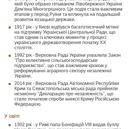
якій було обрано гетьманом Лівобережної України
Дем'яна Многогрішного. Ця подія стала важливим
етапом у період Руїни та вплинула на подальший
розвиток козацької держави.
1917 рік - у Києві відбувся багатотисячний мітинг
на підтримку Української Центральної Ради, що
став одним із ключових моментів у процесі
українського державотворення початку XX
століття.
1992 рік - Верховна Рада України ухвалила Закон
"Про колективне сільськогосподарське
підприємство", що став важливим кроком у
реформуванні аграрного сектору незалежної
України.
2014 рік - Верховна Рада Автономної Республіки
Крим та Севастопольська міська рада прийняли
незаконну "Декларацію про незалежність", що
стало початком спроби анексії Криму Російською
Федерацією.
У світі
1302 рік - у Римі папа Боніфацій VIII видав буллу