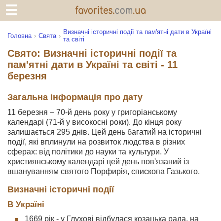
Визначні історичні події та пам'ятні дати в Україні
Головна
Свята
та світі
Свято: Визначні історичні події та
пам'ятні дати в Україні та світі - 11
березня
Загальна інформація про дату
11 березня – 70-й день року у григоріанському
календарі (71-й у високосні роки). До кінця року
залишається 295 днів. Цей день багатий на історичні
події, які вплинули на розвиток людства в різних
сферах: від політики до науки та культури. У
християнському календарі цей день пов'язаний із
вшануванням святого Порфирія, єпископа Газького.
Визначні історичні події
В Україні
1669 рік - у Глухові відбулася козацька рада, на