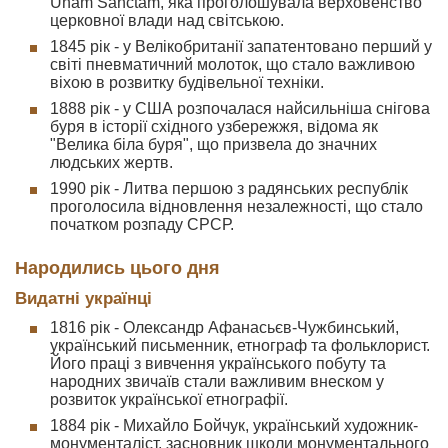
Unam Sanctam, яка проголошувала верховенство
церковної влади над світською.
1845 рік - у Велікобританії запатентовано перший у
світі пневматичний молоток, що стало важливою
віхою в розвитку будівельної техніки.
1888 рік - у США розпочалася найсильніша снігова
буря в історії східного узбережжя, відома як
"Велика біла буря", що призвела до значних
людських жертв.
1990 рік - Литва першою з радянських республік
проголосила відновлення незалежності, що стало
початком розпаду СРСР.
Народились цього дня
Видатні українці
1816 рік - Олександр Афанасьєв-Чужбинський,
український письменник, етнограф та фольклорист.
Його праці з вивчення українського побуту та
народних звичаїв стали важливим внеском у
розвиток української етнографії.
1884 рік - Михайло Бойчук, український художник-
монументаліст, засновник школи монументального