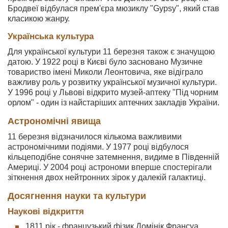
Бродвеї відбулася прем'єра мюзиклу "Gypsy", який став
класикою жанру.
Українська культура
Для української культури 11 березня також є значущою
датою. У 1922 році в Києві було засновано Музичне
товариство імені Миколи Леонтовича, яке відіграло
важливу роль у розвитку української музичної культури.
У 1996 році у Львові відкрито музей-аптеку "Під чорним
орлом" - один із найстаріших аптечних закладів України.
Астрономічні явища
11 березня відзначилося кількома важливими
астрономічними подіями. У 1977 році відбулося
кільцеподібне сонячне затемнення, видиме в Південній
Америці. У 2004 році астрономи вперше спостерігали
зіткнення двох нейтронних зірок у далекій галактиці.
Досягнення науки та культури
Наукові відкриття
1811 рік - французький фізик Домінік Франсуа