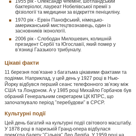
1955 рік - Олександр Флемінг, шотландський
бактеріолог, лауреат Нобелівської премії з
фізіології та медицини за відкриття пеніциліну.
1970 рік - Ервін Панофський, німецько-
американський мистецтвознавець, один із
засновників іконології.
2006 рік - Слободан Милошевич, колишній
президент Сербії та Югославії, який помер у
в'язниці Гаазького трибуналу.
Цікаві факти
11 березня пов'язане з багатьма цікавими фактами та
подіями. Наприклад, у цей день у 1927 році в Нью-
Йорку відбувся перший сеанс телефонного зв'язку між
США та Лондоном. А у 1985 році Михайло Горбачов був
обраний Генеральним секретарем ЦК КПРС, що
започаткувало період "перебудови" в СРСР.
Культурні події
Цей день багатий на культурні події світового масштабу.
У 1878 році в паризькій Гранд-опера відбулася
прем'єра балету "Сільвія" Лео Деліба. У 1959 році на