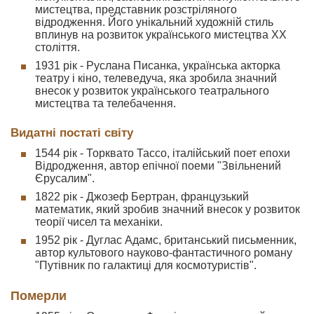
мистецтва, представник розстріляного
відродження. Його унікальний художній стиль
вплинув на розвиток українського мистецтва XX
століття.
1931 рік - Руслана Писанка, українська акторка
театру і кіно, телеведуча, яка зробила значний
внесок у розвиток українського театрального
мистецтва та телебачення.
Видатні постаті світу
1544 рік - Торквато Тассо, італійський поет епохи
Відродження, автор епічної поеми "Звільнений
Єрусалим".
1822 рік - Джозеф Бертран, французький
математик, який зробив значний внесок у розвиток
теорії чисел та механіки.
1952 рік - Дуглас Адамс, британський письменник,
автор культового науково-фантастичного роману
"Путівник по галактиці для космотуристів".
Померли