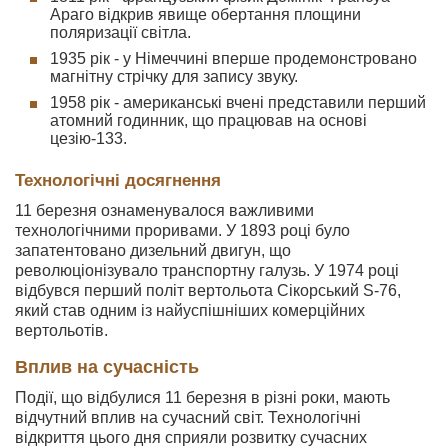
Араго відкрив явище обертання площини
поляризації світла.
1935 рік - у Німеччині вперше продемонстровано
магнітну стрічку для запису звуку.
1958 рік - американські вчені представили перший
атомний годинник, що працював на основі
цезію-133.
Технологічні досягнення
11 березня ознаменувалося важливими
технологічними проривами. У 1893 році було
запатентовано дизельний двигун, що
революціонізувало транспортну галузь. У 1974 році
відбувся перший політ вертольота Сікорський S-76,
який став одним із найуспішніших комерційних
вертольотів.
Вплив на сучасність
Події, що відбулися 11 березня в різні роки, мають
відчутний вплив на сучасний світ. Технологічні
відкриття цього дня сприяли розвитку сучасних