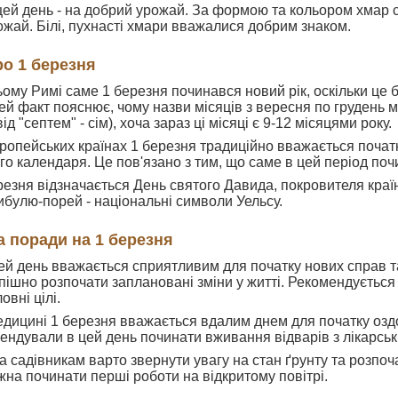
 цей день - на добрий урожай. За формою та кольором хмар
ожай. Білі, пухнасті хмари вважалися добрим знаком.
ро 1 березня
ому Римі саме 1 березня починався новий рік, оскільки це
й факт пояснює, чому назви місяців з вересня по грудень мі
ід "септем" - сім), хоча зараз ці місяці є 9-12 місяцями року.
вропейських країнах 1 березня традиційно вважається почат
о календаря. Це пов'язано з тим, що саме в цей період почи
резня відзначається День святого Давида, покровителя країн
ибулю-порей - національні символи Уельсу.
а поради на 1 березня
ей день вважається сприятливим для початку нових справ т
пішно розпочати заплановані зміни у житті. Рекомендується 
овні цілі.
едицині 1 березня вважається вдалим днем для початку озд
ендували в цей день починати вживання відварів з лікарськи
 садівникам варто звернути увагу на стан ґрунту та розпоч
жна починати перші роботи на відкритому повітрі.