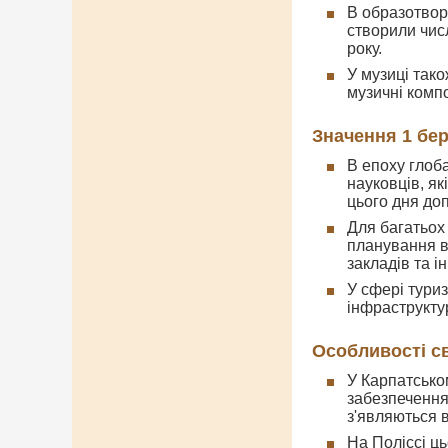
В образотвор
створили чис
року.
У музиці так
музичні компо
Значення 1 бер
В епоху глоб
науковців, я
цього дня до
Для багатьох 
планування ве
закладів та і
У сфері тури
інфраструкту
Особливості св
У Карпатськом
забезпечення
з'являються в
На Поліссі ць