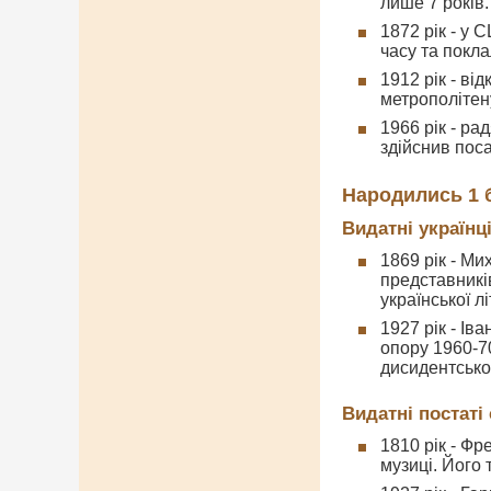
лише 7 років.
1872 рік - у
часу та покл
1912 рік - ві
метрополітену
1966 рік - р
здійснив поса
Народились 1 
Видатні українц
1869 рік - М
представників
української л
1927 рік - Ів
опору 1960-70
дисидентськог
Видатні постаті 
1810 рік - Фр
музиці. Його 