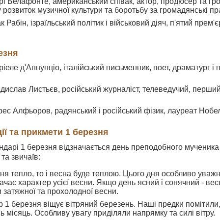
ррі Белафонте, американський співак, актор, продюсер та гро
 розвиток музичної культури та боротьбу за громадянські п
хак Рабін, ізраїльський політик і військовий діяч, п'ятий прем'
езня
бріеле д'Аннунціо, італійський письменник, поет, драматург і 
ладислав Листьєв, російський журналіст, телеведучий, перш
рес Алфьоров, радянський і російський фізик, лауреат Нобелі
ії та прикмети 1 березня
ндарі 1 березня відзначається день преподобного мученика
та звичаїв:
ня тепло, то і весна буде теплою. Цього дня особливо уваж
ачає характер усієї весни. Якщо день ясний і сонячний - ве
и затяжної та прохолодної весни.
р 1 березня віщує вітряний березень. Наші предки помітили
ь місяць. Особливу увагу приділяли напрямку та силі вітру.