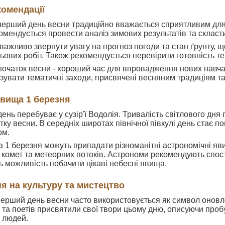
комендації
 перший день весни традиційно вважається сприятливим для
комендується провести аналіз зимових результатів та скласт
 важливо звернути увагу на прогноз погоди та стан ґрунту, 
ьових робіт. Також рекомендується перевірити готовність те
 початок весни - хороший час для впровадження нових навча
зувати тематичні заходи, присвячені весняним традиціям 
явища 1 березня
ень перебуває у сузір'ї Водолія. Тривалість світлового дня
ку весни. В середніх широтах північної півкулі день стає п
ом.
на 1 березня можуть припадати різноманітні астрономічні яви
комет та метеорних потоків. Астрономи рекомендують спосте
ь можливість побачити цікаві небесні явища.
я на культуру та мистецтво
 перший день весни часто використовується як символ оновл
 та поетів присвятили свої твори цьому дню, описуючи пробу
 людей.