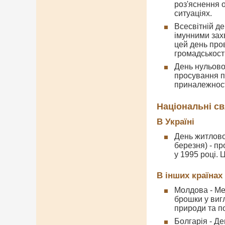
роз'яснення 
ситуаціях.
Всесвітній де
імунними зах
цей день про
громадськості
День нульово
просування пр
приналежності
Національні св
В Україні
День житлово
березня) - п
у 1995 році.
В інших країнах
Молдова - Ме
брошки у вигл
природи та п
Болгарія - Де