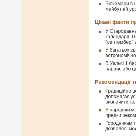
Білі хмари в
майбутній ур
Цікаві факти п
У Стародавнь
календаря. Це
"септембер" в
У багатьох є
астрономічног
В Уельсі 1 бе
нарцис або ц
Рекомендації т
Традиційно ц
допомагає ус
визначити гол
У народній м
предки реком
Городникам та
дозволяє, мо