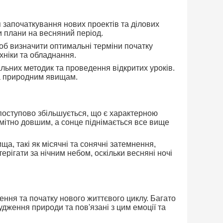
 започаткування нових проектів та ділових
и плани на весняний період.
щоб визначити оптимальні терміни початку
хніки та обладнання.
льних методик та проведення відкритих уроків.
та природним явищам.
 поступово збільшується, що є характерною
омітно довшим, а сонце піднімається все вище
ща, такі як місячні та сонячні затемнення,
рігати за нічним небом, оскільки весняні ночі
ення та початку нового життєвого циклу. Багато
дження природи та пов'язані з цим емоції та