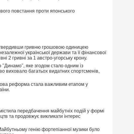
ового повстання проти японського
 затвердивши гривню грошовою одиницею
езалежної української держави та її фінансової
ні 2 гривні за 1 австро-угорську крону.
о "Динамо", яке згодом стало одним із
во виховало багатьох видатних спортсменів,
ошова реформа стала важливим етапом у
аїни.
а містила передбачення майбутніх подій у формі
оцтв та продовжує викликати інтерес
 Майбутньому генію фортепіанної музики було