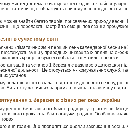
чому мистецтві тема початку весни є однією з найпопулярні
ленні картини, що зображують природу в перші дні весни, 
ож можна знайти багато творів, присвячених приходу весни. 
зиції, що передають настрій та емоції, пов'язані з пробудж
езня в сучасному світі
альних кліматичних змін перший день календарної весни наб
кі відстежують зміни у природних циклах та їх вплив на ек
помагають краще розуміти глобальні кліматичні процеси.
організацій та установ 1 березня є важливою датою для під
сняної діяльності. Це стосується як комунальних служб, так
нших установ.
зму початок весни означає підготовку до нового сезону, роз
ри. Багато туристичних напрямків починають активну підгото
яткування 1 березня в різних регіонах України
у регіоні збереглися особливі традиції зустрічі весни. Міс
 хорошого врожаю та благополуччя родини. Особливе значе
 горах.
ого дня традиційно проводяться обряди закликання весни. Ж