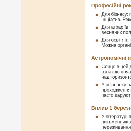
Професійні ре
Для бізнесу:
ініціатив. Ре
Для аграріїв:
весняних пол
Для освітян:
Можна органі
Астрономічні 
Сонце в цей д
ознакою почат
над горизонт
У різні роки 
проходження 
часто даруют
Вплив 1 березн
У літературі
письменників
переживання