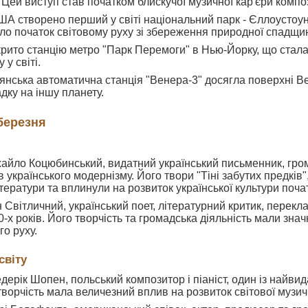
 Цей виступ став початком блискучої музичної кар'єри компо
 США створено перший у світі національний парк - Єллоусто
ало початок світовому руху зі збереження природної спадщи
дкрито станцію метро "Парк Перемоги" в Нью-Йорку, що стал
 у світі.
адянська автоматична станція "Венера-3" досягла поверхні
дку на іншу планету.
березня
і
ихайло Коцюбинський, видатний український письменник, гром
 українського модернізму. Його твори "Тіні забутих предків"
ітератури та вплинули на розвиток української культури поча
ан Світличний, український поет, літературний критик, перекл
-х років. Його творчість та громадська діяльність мали зна
о руху.
світу
едерік Шопен, польський композитор і піаніст, один із найв
творчість мала величезний вплив на розвиток світової музич