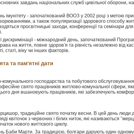
основних завдань національних служб цивільної оборони, н
нь імунітету - започаткований ВООЗ у 2002 році з метою пр
ворюваннями, а також популяризації здорового способу житт
водяться просвітницькі заходи, конференції та семінари для
.
ї дискримінації - міжнародний день, започаткований Про
ава на життя, повне здоров'я та рівність незалежно від касти
, статі, віку чи інших факторів.
ята та пам'ятні дати
-комунального господарства та побутового обслуговування
рофесійне свято працівників житлово-комунальної сфери, я
 Цього дня вшановують працівників, які забезпечують комфо
рцишор, традиційне свято початку весни. В цей день люди 
яді квіточок з червоних і білих ниток, які називаються "ме
очаток нового життєвого циклу.
нь Баби Марти. За традицією, болгари дарують один одному м