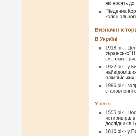
які носять д
Південна Кор
колоніального
Визначні істор
В Україні
1918 рік - Ц
Української Н
системи. Грив
1922 рік - у 
найвідоміших
олімпійських
1996 рік - з
становленні ф
У світі
1555 рік - Но
чотиривіршів.
дослідників і 
1810 рік - у