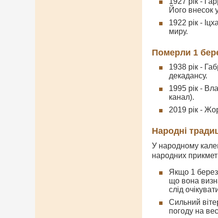
1927 рік - Га
Його внесок у
1922 рік - Іц
миру.
Померли 1 бер
1938 рік - Га
декадансу.
1995 рік - В
канал).
2019 рік - Жо
Народні традиц
У народному кале
народних прикмет 
Якщо 1 берез
що вона визн
слід очікуват
Сильний віте
погоду на вес