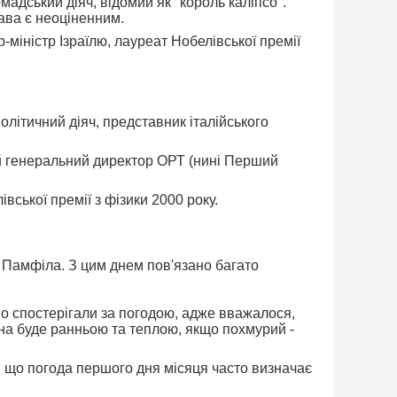
мадський діяч, відомий як "король каліпсо".
рава є неоціненним.
єр-міністр Ізраїлю, лауреат Нобелівської премії
політичний діяч, представник італійського
ий генеральний директор ОРТ (нині Перший
вської премії з фізики 2000 року.
 Памфіла. З цим днем пов'язано багато
но спостерігали за погодою, адже вважалося,
сна буде ранньою та теплою, якщо похмурий -
, що погода першого дня місяця часто визначає