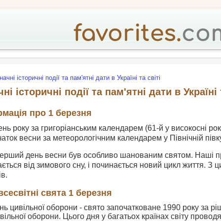
начні історичні події та пам'ятні дати в Україні та світі
ні історичні події та пам'ятні дати в Україні 
рмація про 1 березня
день року за григоріанським календарем (61-й у високосні рок
аток весни за метеорологічним календарем у Північній півкул
 перший день весни був особливо шанованим святом. Наші п
ється від зимового сну, і починається новий цикл життя. З 
в.
всесвітні свята 1 березня
ень цивільної оборони - свято започатковане 1990 року за 
ивільної оборони. Цього дня у багатьох країнах світу прово