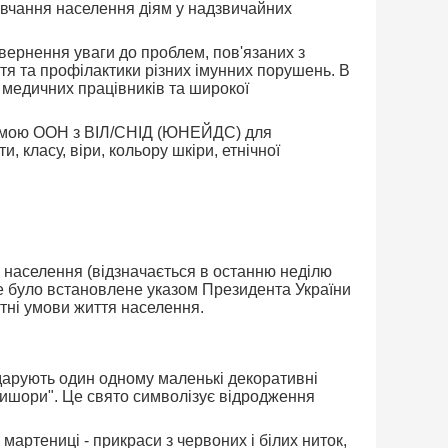
авчання населення діям у надзвичайних
ивернення уваги до проблем, пов'язаних з
я та профілактики різних імунних порушень. В
 медичних працівників та широкої
грамою ООН з ВІЛ/СНІД (ЮНЕЙДС) для
, класу, віри, кольору шкіри, етнічної
 населення (відзначається в останню неділю
ке було встановлене указом Президента України
ртні умови життя населення.
дарують один одному маленькі декоративні
рцишори". Це свято символізує відродження
артениці - прикраси з червоних і білих ниток,