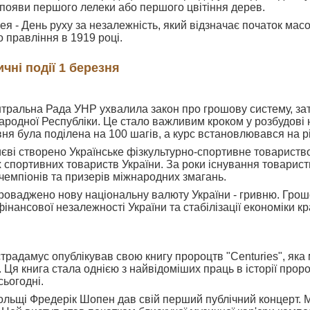
о появи першого лелеки або першого цвітіння дерев.
ея - День руху за незалежність, який відзначає початок мас
 правління в 1919 році.
ичні події 1 березня
ентральна Рада УНР ухвалила закон про грошову систему,
ародної Республіки. Це стало важливим кроком у розбудові н
ня була поділена на 100 шагів, а курс встановлювався на рів
Києві створено Українське фізкультурно-спортивне товариств
 спортивних товариств України. За роки існування товарист
 чемпіонів та призерів міжнародних змагань.
апроваджено нову національну валюту України - гривню. Гр
інансової незалежності України та стабілізації економіки кр
страдамус опублікував свою книгу пророцтв "Centuries", як
 Ця книга стала однією з найвідоміших праць в історії прор
сьогодні.
 Польщі Фредерік Шопен дав свій перший публічний концерт.