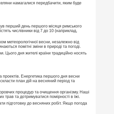
 селяни намагалися передбачити, яким буде
 був перший день першого місяця римського
стять числівники від 7 до 10 (наприклад,
ком метеорологічної весни, незалежно від
наються помітні зміни в природі та погоді.
и. Цього дня жителі країни традиційно носять
а проектів. Енергетика першого дня весни
скласти план дій на весняний період та
оровчих процедур та очищення організму. Наші
х трав та дотримуватися помірності в їжі.
ати підготовку до весняних робіт. Якщо погода