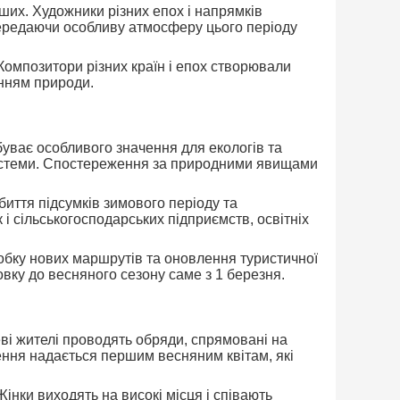
ших. Художники різних епох і напрямків
передаючи особливу атмосферу цього періоду
Композитори різних країн і епох створювали
енням природи.
уває особливого значення для екологів та
осистеми. Спостереження за природними явищами
биття підсумків зимового періоду та
 і сільськогосподарських підприємств, освітніх
робку нових маршрутів та оновлення туристичної
вку до весняного сезону саме з 1 березня.
цеві жителі проводять обряди, спрямовані на
ння надається першим весняним квітам, які
інки виходять на високі місця і співають