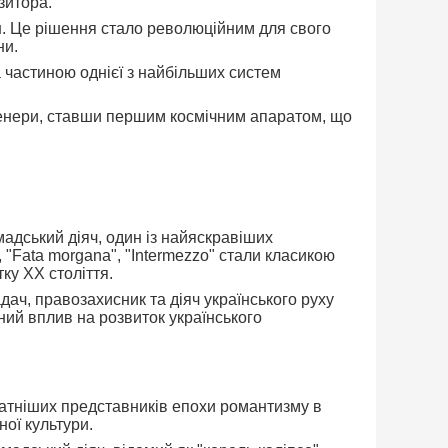
зитора.
ун. Це рішення стало революційним для свого
ни.
а частиною однієї з найбільших систем
 Венери, ставши першим космічним апаратом, що
адський діяч, один із найяскравіших
, "Fata morgana", "Intermezzo" стали класикою
тку XX століття.
адач, правозахисник та діяч українського руху
чний вплив на розвиток українського
идатніших представників епохи романтизму в
ної культури.