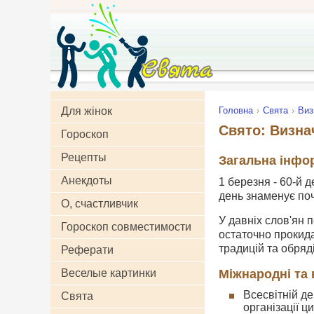
Для жінок
Головна
Свята
Виз
Свято: Визнач
Гороскоп
Рецепты
Загальна інфо
Анекдоты
1 березня - 60-й 
день знаменує поч
О, счастливчик
У давніх слов'ян
Гороскоп совместимости
остаточно прокида
традицій та обряді
Реферати
Міжнародні та 
Веселые картинки
Всесвітній д
Свята
організації ц