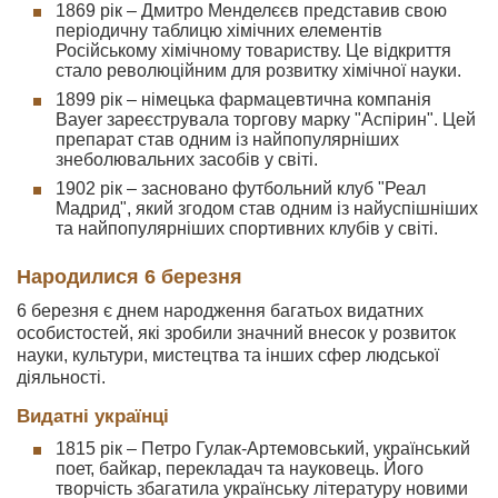
1869 рік – Дмитро Менделєєв представив свою
періодичну таблицю хімічних елементів
Російському хімічному товариству. Це відкриття
стало революційним для розвитку хімічної науки.
1899 рік – німецька фармацевтична компанія
Bayer зареєструвала торгову марку "Аспірин". Цей
препарат став одним із найпопулярніших
знеболювальних засобів у світі.
1902 рік – засновано футбольний клуб "Реал
Мадрид", який згодом став одним із найуспішніших
та найпопулярніших спортивних клубів у світі.
Народилися 6 березня
6 березня є днем народження багатьох видатних
особистостей, які зробили значний внесок у розвиток
науки, культури, мистецтва та інших сфер людської
діяльності.
Видатні українці
1815 рік – Петро Гулак-Артемовський, український
поет, байкар, перекладач та науковець. Його
творчість збагатила українську літературу новими