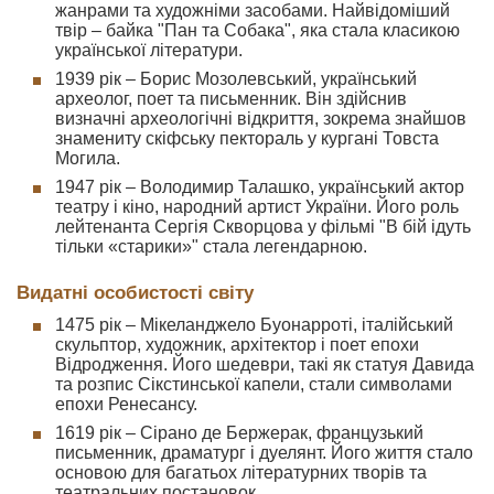
жанрами та художніми засобами. Найвідоміший
твір – байка "Пан та Собака", яка стала класикою
української літератури.
1939 рік – Борис Мозолевський, український
археолог, поет та письменник. Він здійснив
визначні археологічні відкриття, зокрема знайшов
знамениту скіфську пектораль у кургані Товста
Могила.
1947 рік – Володимир Талашко, український актор
театру і кіно, народний артист України. Його роль
лейтенанта Сергія Скворцова у фільмі "В бій ідуть
тільки «старики»" стала легендарною.
Видатні особистості світу
1475 рік – Мікеланджело Буонарроті, італійський
скульптор, художник, архітектор і поет епохи
Відродження. Його шедеври, такі як статуя Давида
та розпис Сікстинської капели, стали символами
епохи Ренесансу.
1619 рік – Сірано де Бержерак, французький
письменник, драматург і дуелянт. Його життя стало
основою для багатьох літературних творів та
театральних постановок.