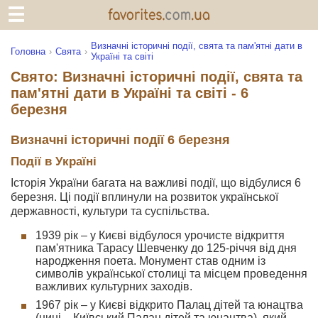
Визначні історичні події, свята та пам'ятні дати в
Головна
Свята
Україні та світі
Свято: Визначні історичні події, свята та
пам'ятні дати в Україні та світі - 6
березня
Визначні історичні події 6 березня
Події в Україні
Історія України багата на важливі події, що відбулися 6
березня. Ці події вплинули на розвиток української
державності, культури та суспільства.
1939 рік – у Києві відбулося урочисте відкриття
пам'ятника Тарасу Шевченку до 125-річчя від дня
народження поета. Монумент став одним із
символів української столиці та місцем проведення
важливих культурних заходів.
1967 рік – у Києві відкрито Палац дітей та юнацтва
(нині – Київський Палац дітей та юнацтва), який