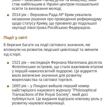
став найбільшим в Україні центром позашкільної
освіти та виховання молоді.
2014 рік – Верховна Рада АР Крим ухвалила
незаконне рішення про проведення референдуму
щодо статусу Криму, що призвело до подальшої
окупації півострова Російською Федерацією.
Події у світі
6 березня багате на події світового значення, які
вплинули на розвиток людської цивілізації та змінили
хід історії.
1521 рік – експедиція Фернана Магеллана досягла
Філіппінських островів, що стало важливим етапом
у першій навколосвітній подорожі. Це відкриття
мало величезне значення для розвитку
мореплавства та світової торгівлі.
1665 рік – у Лондоні вийшов перший номер
найстарішого наукового журналу "Philosophical
Transactions of the Royal Society", який досі
публікується. Це видання відіграло ключову роль у
розвитку наукової комунікації.