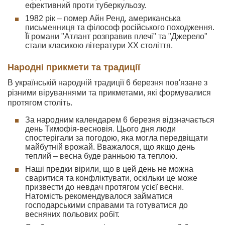
ефективний проти туберкульозу.
1982 рік – помер Айн Ренд, американська
письменниця та філософ російського походження.
Її романи "Атлант розправив плечі" та "Джерело"
стали класикою літератури XX століття.
Народні прикмети та традиції
В українській народній традиції 6 березня пов'язане з
різними віруваннями та прикметами, які формувалися
протягом століть.
За народним календарем 6 березня відзначається
день Тимофія-весновія. Цього дня люди
спостерігали за погодою, яка могла передвіщати
майбутній врожай. Вважалося, що якщо день
теплий – весна буде ранньою та теплою.
Наші предки вірили, що в цей день не можна
сваритися та конфліктувати, оскільки це може
призвести до невдач протягом усієї весни.
Натомість рекомендувалося займатися
господарськими справами та готуватися до
весняних польових робіт.