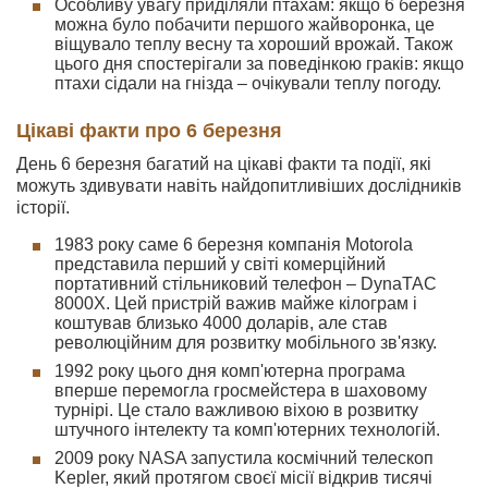
Особливу увагу приділяли птахам: якщо 6 березня
можна було побачити першого жайворонка, це
віщувало теплу весну та хороший врожай. Також
цього дня спостерігали за поведінкою граків: якщо
птахи сідали на гнізда – очікували теплу погоду.
Цікаві факти про 6 березня
День 6 березня багатий на цікаві факти та події, які
можуть здивувати навіть найдопитливіших дослідників
історії.
1983 року саме 6 березня компанія Motorola
представила перший у світі комерційний
портативний стільниковий телефон – DynaTAC
8000X. Цей пристрій важив майже кілограм і
коштував близько 4000 доларів, але став
революційним для розвитку мобільного зв'язку.
1992 року цього дня комп'ютерна програма
вперше перемогла гросмейстера в шаховому
турнірі. Це стало важливою віхою в розвитку
штучного інтелекту та комп'ютерних технологій.
2009 року NASA запустила космічний телескоп
Kepler, який протягом своєї місії відкрив тисячі