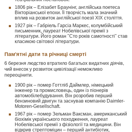
1806 рік – Елізабет Браунінг, англійська поетеса
Вікторіанської епохи. Її творчість мала значний
вплив на розвиток англійської поезії XIX століття.
1927 рік – Габріель Гарсіа Маркес, колумбійський
письменник, лауреат Нобелівської премії з
літератури. Його роман "Сто років самотності" став
класикою світової літератури.
Пам'ятні дати та річниці смерті
6 березня людство втратило багатьох видатних діячів,
чий внесок у розвиток цивілізації неможливо
переоцінити.
1900 рік – помер Готтліб Даймлер, німецький
інженер та промисловець, один із піонерів
автомобілебудування. Він розробив перший
бензиновий двигун та заснував компанію Daimler-
Motoren-Gesellschaft.
1967 рік – помер Зельман Ваксман, американський
біохімік українського походження, лауреат
Нобелівської премії з фізіології та медицини. Він
відкрив стрептоміцин – перший антибіотик,