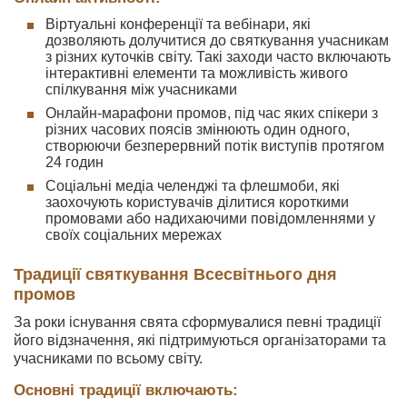
Віртуальні конференції та вебінари, які
дозволяють долучитися до святкування учасникам
з різних куточків світу. Такі заходи часто включають
інтерактивні елементи та можливість живого
спілкування між учасниками
Онлайн-марафони промов, під час яких спікери з
різних часових поясів змінюють один одного,
створюючи безперервний потік виступів протягом
24 годин
Соціальні медіа челенджі та флешмоби, які
заохочують користувачів ділитися короткими
промовами або надихаючими повідомленнями у
своїх соціальних мережах
Традиції святкування Всесвітнього дня
промов
За роки існування свята сформувалися певні традиції
його відзначення, які підтримуються організаторами та
учасниками по всьому світу.
Основні традиції включають: