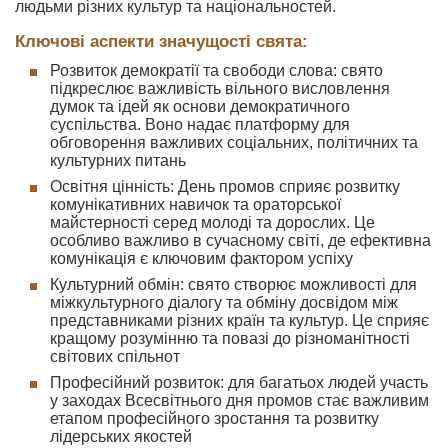
людьми різних культур та національностей.
Ключові аспекти значущості свята:
Розвиток демократії та свободи слова: свято
підкреслює важливість вільного висловлення
думок та ідей як основи демократичного
суспільства. Воно надає платформу для
обговорення важливих соціальних, політичних та
культурних питань
Освітня цінність: День промов сприяє розвитку
комунікативних навичок та ораторської
майстерності серед молоді та дорослих. Це
особливо важливо в сучасному світі, де ефективна
комунікація є ключовим фактором успіху
Культурний обмін: свято створює можливості для
міжкультурного діалогу та обміну досвідом між
представниками різних країн та культур. Це сприяє
кращому розумінню та повазі до різноманітності
світових спільнот
Професійний розвиток: для багатьох людей участь
у заходах Всесвітнього дня промов стає важливим
етапом професійного зростання та розвитку
лідерських якостей