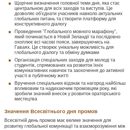
Щорічне визначення головної теми дня, яка стає
центральною для всіх заходів та виступів. Це
дозволяє об'єднати учасників навколо актуальних
глобальних питань та створити платформу для
конструктивного діалогу
Проведення "Глобального мовного марафону",
який починається в Новій Зеландії та послідовно
охоплює всі часові пояси, завершуючись на
Гаваях. Це створює унікальну можливість для
глобального діалогу та обміну думками
Організація спеціальних заходів для молоді та
студентів, спрямованих на розвиток їхніх
комунікативних навичок та заохочення до активної
участі в публічному житті
Вручення спеціальних відзнак та нагород найбільш
впливовим та надихаючим промовцям року, які
зробили значний внесок у розвиток ораторського
мистецтва
Значення Всесвітнього дня промов
Всесвітній день промов має велике значення для
розвитку глобальної комунікації та взаєморозуміння між