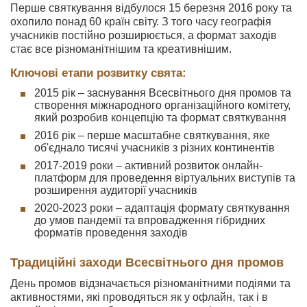
Перше святкування відбулося 15 березня 2016 року та
охопило понад 60 країн світу. З того часу географія
учасників постійно розширюється, а формат заходів
стає все різноманітнішим та креативнішим.
Ключові етапи розвитку свята:
2015 рік – заснування Всесвітнього дня промов та
створення міжнародного організаційного комітету,
який розробив концепцію та формат святкування
2016 рік – перше масштабне святкування, яке
об'єднало тисячі учасників з різних континентів
2017-2019 роки – активний розвиток онлайн-
платформ для проведення віртуальних виступів та
розширення аудиторії учасників
2020-2023 роки – адаптація формату святкування
до умов пандемії та впровадження гібридних
форматів проведення заходів
Традиційні заходи Всесвітнього дня промов
День промов відзначається різноманітними подіями та
активностями, які проводяться як у офлайн, так і в