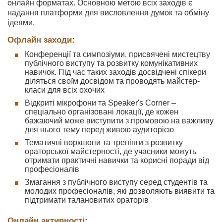
онлайн форматах. Основною метою всіх заходів є
надання платформи для висловлення думок та обміну
ідеями.
Офлайн заходи:
Конференції та симпозіуми, присвячені мистецтву
публічного виступу та розвитку комунікативних
навичок. Під час таких заходів досвідчені спікери
діляться своїм досвідом та проводять майстер-
класи для всіх охочих
Відкриті мікрофони та Speaker's Corner –
спеціально організовані локації, де кожен
бажаючий може виступити з промовою на важливу
для нього тему перед живою аудиторією
Тематичні воркшопи та тренінги з розвитку
ораторської майстерності, де учасники можуть
отримати практичні навички та корисні поради від
професіоналів
Змагання з публічного виступу серед студентів та
молодих професіоналів, які дозволяють виявити та
підтримати талановитих ораторів
Онлайн активності: