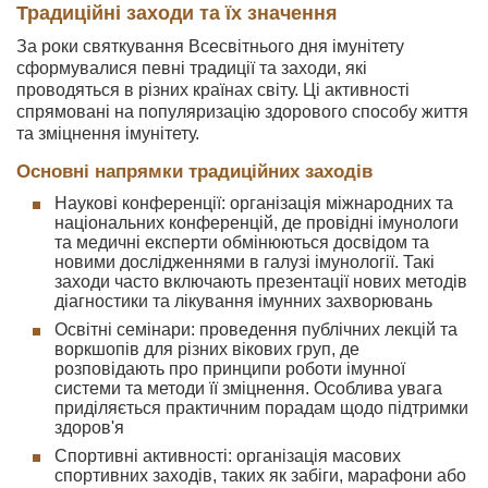
Традиційні заходи та їх значення
За роки святкування Всесвітнього дня імунітету
сформувалися певні традиції та заходи, які
проводяться в різних країнах світу. Ці активності
спрямовані на популяризацію здорового способу життя
та зміцнення імунітету.
Основні напрямки традиційних заходів
Наукові конференції: організація міжнародних та
національних конференцій, де провідні імунологи
та медичні експерти обмінюються досвідом та
новими дослідженнями в галузі імунології. Такі
заходи часто включають презентації нових методів
діагностики та лікування імунних захворювань
Освітні семінари: проведення публічних лекцій та
воркшопів для різних вікових груп, де
розповідають про принципи роботи імунної
системи та методи її зміцнення. Особлива увага
приділяється практичним порадам щодо підтримки
здоров'я
Спортивні активності: організація масових
спортивних заходів, таких як забіги, марафони або