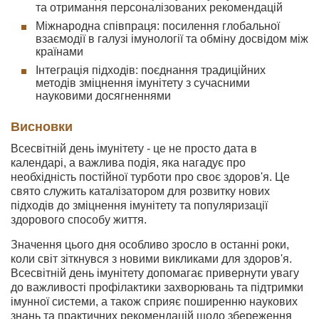
та отримання персоналізованих рекомендацій
Міжнародна співпраця: посилення глобальної
взаємодії в галузі імунології та обміну досвідом між
країнами
Інтеграція підходів: поєднання традиційних
методів зміцнення імунітету з сучасними
науковими досягненнями
Висновки
Всесвітній день імунітету - це не просто дата в
календарі, а важлива подія, яка нагадує про
необхідність постійної турботи про своє здоров'я. Це
свято служить каталізатором для розвитку нових
підходів до зміцнення імунітету та популяризації
здорового способу життя.
Значення цього дня особливо зросло в останні роки,
коли світ зіткнувся з новими викликами для здоров'я.
Всесвітній день імунітету допомагає привернути увагу
до важливості профілактики захворювань та підтримки
імунної системи, а також сприяє поширенню наукових
знань та практичних рекомендацій щодо збереження