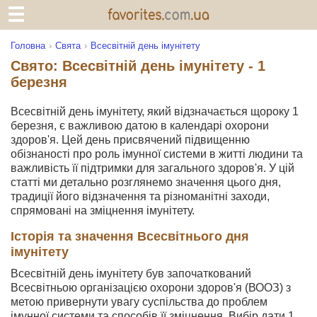
Головна
Свята
Всесвітній день імунітету
Свято: Всесвітній день імунітету - 1
березня
Всесвітній день імунітету, який відзначається щороку 1
березня, є важливою датою в календарі охорони
здоров'я. Цей день присвячений підвищенню
обізнаності про роль імунної системи в житті людини та
важливість її підтримки для загального здоров'я. У цій
статті ми детально розглянемо значення цього дня,
традиції його відзначення та різноманітні заходи,
спрямовані на зміцнення імунітету.
Історія та значення Всесвітнього дня
імунітету
Всесвітній день імунітету був започаткований
Всесвітньою організацією охорони здоров'я (ВООЗ) з
метою привернути увагу суспільства до проблем
імунної системи та способів її зміцнення. Вибір дати 1