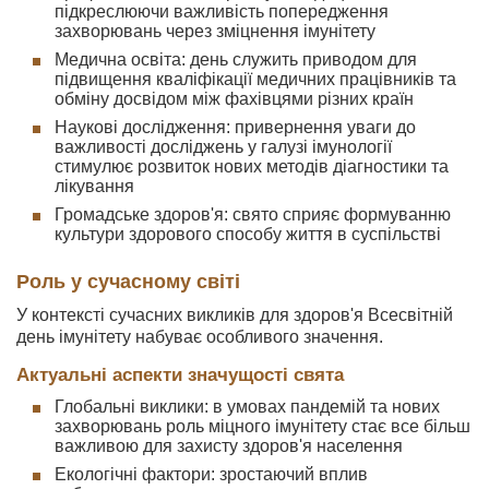
підкреслюючи важливість попередження
захворювань через зміцнення імунітету
Медична освіта: день служить приводом для
підвищення кваліфікації медичних працівників та
обміну досвідом між фахівцями різних країн
Наукові дослідження: привернення уваги до
важливості досліджень у галузі імунології
стимулює розвиток нових методів діагностики та
лікування
Громадське здоров'я: свято сприяє формуванню
культури здорового способу життя в суспільстві
Роль у сучасному світі
У контексті сучасних викликів для здоров'я Всесвітній
день імунітету набуває особливого значення.
Актуальні аспекти значущості свята
Глобальні виклики: в умовах пандемій та нових
захворювань роль міцного імунітету стає все більш
важливою для захисту здоров'я населення
Екологічні фактори: зростаючий вплив