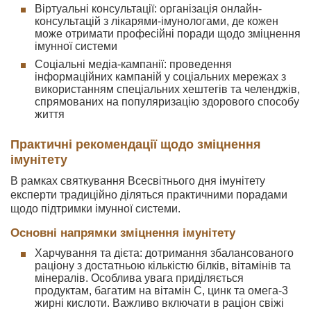
Віртуальні консультації: організація онлайн-
консультацій з лікарями-імунологами, де кожен
може отримати професійні поради щодо зміцнення
імунної системи
Соціальні медіа-кампанії: проведення
інформаційних кампаній у соціальних мережах з
використанням спеціальних хештегів та челенджів,
спрямованих на популяризацію здорового способу
життя
Практичні рекомендації щодо зміцнення
імунітету
В рамках святкування Всесвітнього дня імунітету
експерти традиційно діляться практичними порадами
щодо підтримки імунної системи.
Основні напрямки зміцнення імунітету
Харчування та дієта: дотримання збалансованого
раціону з достатньою кількістю білків, вітамінів та
мінералів. Особлива увага приділяється
продуктам, багатим на вітамін C, цинк та омега-3
жирні кислоти. Важливо включати в раціон свіжі