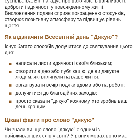
суспільства. Він нагадує про важливість ввічливості,
доброти і вдячності у повсякденному житті.
Висловлення подяки сприяє покращенню стосунків,
створює позитивну атмосферу та підвищує рівень
щастя.
Як відзначити Всесвітній день "Дякую"?
Існує багато способів долучитися до святкування цього
дня:
написати листи вдячності своїм близьким;
створити відео або публікацію, де ви дякуєте
людям, які вплинули на ваше життя;
організувати вечір подяки вдома або на роботі;
долучитися до благодійних заходів;
просто сказати "дякую" кожному, хто зробив ваш
день кращим.
Цікаві факти про слово "дякую"
Чи знали ви, що слово "дякую" є одним із
найвживаніших слів у світі? У різних мовах воно має