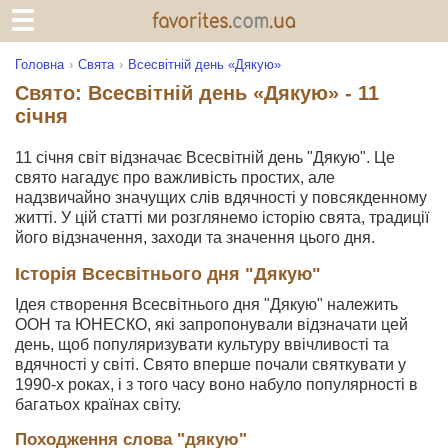
Головна
Свята
Всесвітній день «Дякую»
Свято: Всесвітній день «Дякую» - 11
січня
11 січня світ відзначає Всесвітній день "Дякую". Це
свято нагадує про важливість простих, але
надзвичайно значущих слів вдячності у повсякденному
житті. У цій статті ми розглянемо історію свята, традиції
його відзначення, заходи та значення цього дня.
Історія Всесвітнього дня "Дякую"
Ідея створення Всесвітнього дня "Дякую" належить
ООН та ЮНЕСКО, які запропонували відзначати цей
день, щоб популяризувати культуру ввічливості та
вдячності у світі. Свято вперше почали святкувати у
1990-х роках, і з того часу воно набуло популярності в
багатьох країнах світу.
Походження слова "дякую"