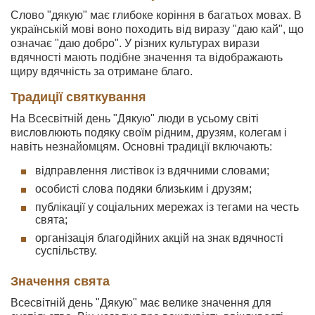
Слово "дякую" має глибоке коріння в багатьох мовах. В
українській мові воно походить від виразу "даю кай", що
означає "даю добро". У різних культурах вирази
вдячності мають подібне значення та відображають
щиру вдячність за отримане благо.
Традиції святкування
На Всесвітній день "Дякую" люди в усьому світі
висловлюють подяку своїм рідним, друзям, колегам і
навіть незнайомцям. Основні традиції включають:
відправлення листівок із вдячними словами;
особисті слова подяки близьким і друзям;
публікації у соціальних мережах із тегами на честь
свята;
організація благодійних акцій на знак вдячності
суспільству.
Значення свята
Всесвітній день "Дякую" має велике значення для