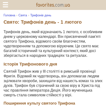
Головна
Свята
Трифонів день
Свято: Трифонів день - 1 лютого
Трифонів день, який відзначають 1 лютого, є особливим
днем у церковному календарі. Він присвячений пам'яті
святого Трифона, відомого своїм благочестям,
чудотворенням та допомогою віруючим. Це свято має
багатий історичний та культурний контекст, який досі
зберігається в народних традиціях та ритуалах.
Історія Трифонового дня
Святий Трифон жив у III столітті в римській провінції
Фригія. Відомий як чудотворець, він допомагав людям
зцілювати хвороби, захищати від нашесть комах та злих
духів. Трифон був страчений за свою віру в Христа під
час правління імператора Деція. Його мученицька
смерть стала символом стійкості у вірі.
Поширення культу святого Трифона