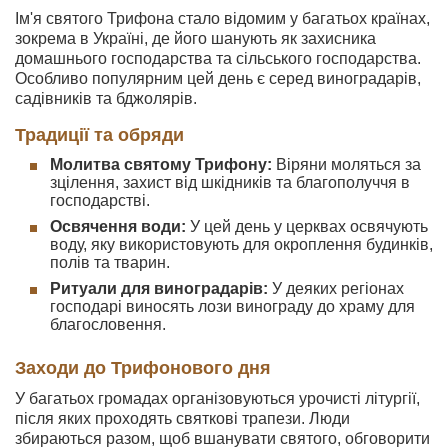
Ім'я святого Трифона стало відомим у багатьох країнах,
зокрема в Україні, де його шанують як захисника
домашнього господарства та сільського господарства.
Особливо популярним цей день є серед виноградарів,
садівників та бджолярів.
Традиції та обряди
Молитва святому Трифону:
Віряни моляться за
зцілення, захист від шкідників та благополуччя в
господарстві.
Освячення води:
У цей день у церквах освячують
воду, яку використовують для окроплення будинків,
полів та тварин.
Ритуали для виноградарів:
У деяких регіонах
господарі виносять лози винограду до храму для
благословення.
Заходи до Трифонового дня
У багатьох громадах організовуються урочисті літургії,
після яких проходять святкові трапези. Люди
збираються разом, щоб вшанувати святого, обговорити