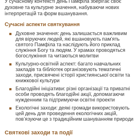
У сучасному контексті день Памфіла зберігає своє
духовне та культурне значення, набуваючи нових
інтерпретацій та форм вшанування.
Сучасні аспекти святкування
Духовне значення: день залишається важливим
для віруючих людей, які вшановують пам'ять
святого Памфіла та наслідують його приклад
служіння Богу та людям. У храмах проводяться
богослужіння та читаються молитви
Культурно-освітній аспект: багато навчальних
закладів та бібліотек організовують тематичні
заходи, присвячені історії християнської освіти та
книжкової культури
Благодійні ініціативи: різні організації та приватні
особи проводять благодійні акції, допомагаючи
нужденним та підтримуючи освітні проекти
Екологічні заходи: деякі громади використовують
цей день для проведення екологічних акцій,
пов'язуючи це з традиційним шануванням природи
Святкові заходи та події