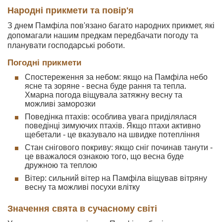
Народні прикмети та повір'я
З днем Памфіла пов'язано багато народних прикмет, які
допомагали нашим предкам передбачати погоду та
планувати господарські роботи.
Погодні прикмети
Спостереження за небом: якщо на Памфіла небо
ясне та зоряне - весна буде рання та тепла.
Хмарна погода віщувала затяжну весну та
можливі заморозки
Поведінка птахів: особлива увага приділялася
поведінці зимуючих птахів. Якщо птахи активно
щебетали - це вказувало на швидке потепління
Стан снігового покриву: якщо сніг починав танути -
це вважалося ознакою того, що весна буде
дружною та теплою
Вітер: сильний вітер на Памфіла віщував вітряну
весну та можливі посухи влітку
Значення свята в сучасному світі