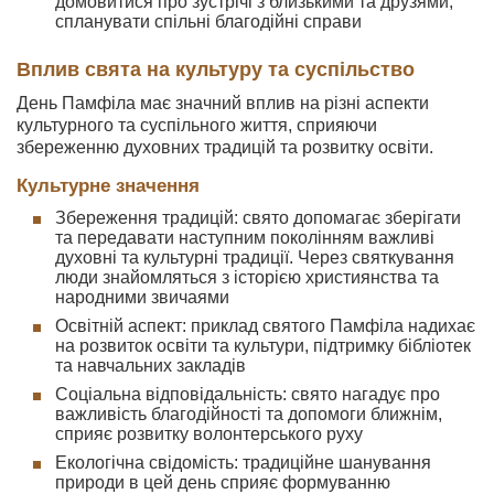
домовитися про зустрічі з близькими та друзями,
спланувати спільні благодійні справи
Вплив свята на культуру та суспільство
День Памфіла має значний вплив на різні аспекти
культурного та суспільного життя, сприяючи
збереженню духовних традицій та розвитку освіти.
Культурне значення
Збереження традицій: свято допомагає зберігати
та передавати наступним поколінням важливі
духовні та культурні традиції. Через святкування
люди знайомляться з історією християнства та
народними звичаями
Освітній аспект: приклад святого Памфіла надихає
на розвиток освіти та культури, підтримку бібліотек
та навчальних закладів
Соціальна відповідальність: свято нагадує про
важливість благодійності та допомоги ближнім,
сприяє розвитку волонтерського руху
Екологічна свідомість: традиційне шанування
природи в цей день сприяє формуванню