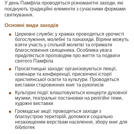
У день Памфіла проводяться різноманітні заходи, які
поєднують традиційні елементи з сучасними формами
святкування.
Основні види заходів
Церковні служби: у храмах проводяться урочисті
богослужіння, молебні та панахиди. Віряни можуть
взяти участь у спільній молитві та отримати
благословення священика. Особлива увага
приділяється проповідям про життя та подвиги
святого Памфіла
Просвітницькі заходи: організовуються лекції,
семінари та конференції, присвячені історії
християнської освіти та культури. Проводяться
виставки старовинних книг та рукописів
Культурні події: влаштовуються концерти духовної
музики, театральні постановки на релігійні теми,
художні виставки
Громадські акції: проводяться заходи з
благоустрою територій, допомоги соціально
незахищеним верствам населення, збору книг для
бібліотек