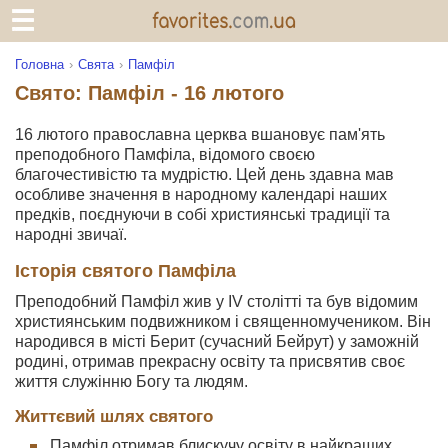
Головна
Свята
Памфіл
Свято: Памфіл - 16 лютого
16 лютого православна церква вшановує пам'ять
преподобного Памфіла, відомого своєю
благочестивістю та мудрістю. Цей день здавна мав
особливе значення в народному календарі наших
предків, поєднуючи в собі християнські традиції та
народні звичаї.
Історія святого Памфіла
Преподобний Памфіл жив у IV столітті та був відомим
християнським подвижником і священномучеником. Він
народився в місті Берит (сучасний Бейрут) у заможній
родині, отримав прекрасну освіту та присвятив своє
життя служінню Богу та людям.
Життєвий шлях святого
Памфіл отримав блискучу освіту в найкращих