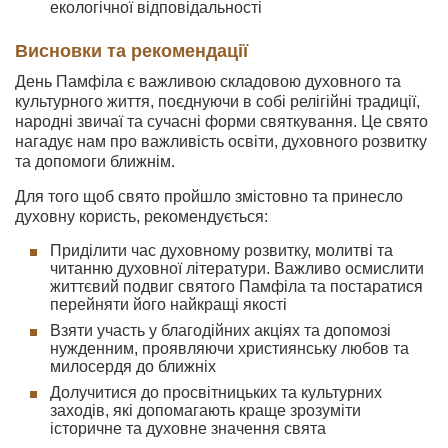
екологічної відповідальності
Висновки та рекомендації
День Памфіла є важливою складовою духовного та
культурного життя, поєднуючи в собі релігійні традиції,
народні звичаї та сучасні форми святкування. Це свято
нагадує нам про важливість освіти, духовного розвитку
та допомоги ближнім.
Для того щоб свято пройшло змістовно та принесло
духовну користь, рекомендується:
Приділити час духовному розвитку, молитві та
читанню духовної літератури. Важливо осмислити
життєвий подвиг святого Памфіла та постаратися
перейняти його найкращі якості
Взяти участь у благодійних акціях та допомозі
нужденним, проявляючи християнську любов та
милосердя до ближніх
Долучитися до просвітницьких та культурних
заходів, які допомагають краще зрозуміти
історичне та духовне значення свята