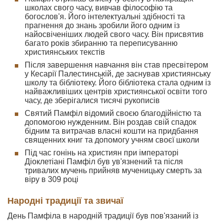
школах свого часу, вивчав філософію та
богослов'я. Його інтелектуальні здібності та
прагнення до знань зробили його одним із
найосвіченіших людей свого часу. Він присвятив
багато років збиранню та переписуванню
християнських текстів
Після завершення навчання він став пресвітером
у Кесарії Палестинській, де заснував християнську
школу та бібліотеку. Його бібліотека стала одним із
найважливіших центрів християнської освіти того
часу, де зберігалися тисячі рукописів
Святий Памфіл відомий своєю благодійністю та
допомогою нужденним. Він роздав свій спадок
бідним та витрачав власні кошти на придбання
священних книг та допомогу учням своєї школи
Під час гонінь на християн при імператорі
Діоклетіані Памфіл був ув'язнений та після
тривалих мучень прийняв мученицьку смерть за
віру в 309 році
Народні традиції та звичаї
День Памфіла в народній традиції був пов'язаний із