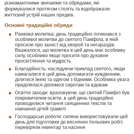
різноманітними звичаями та обрядами, які
формувалися протягом століть та відображали
життєвий устрій наших предків.
Основні традиційні обряди
Ранкова молитва: день традиційно починався з
особливої молитви до святого Памфіла, в якій
просили про захист від хвороб та негараздів.
Вважалося, що молитва в цей день має особливу
силу, особливо якщо просити про духовне
просвітлення та мудрість
Благодійність: наслідуючи приклад святого, люди
намагалися в цей день допомагати нужденним,
ділитися їжею та одягом з бідними. Особлива увага
приділялася допомозі сиротам та вдовам
Освітні заходи: враховуючи, що святий Памфіл був
покровителем освіти, в цей день традиційно
проводилися читання священних текстів та
навчання дітей грамоті
Господарські роботи: селяни використовували цей
день для підготовки до весняних польових робіт,
перевіряли інвентар та насіння