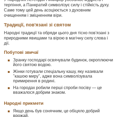
терпіння, а Панкратий символізує силу і стійкість духу.
Саме тому цей день асоціюється з духовним
очищенням і зміцненням віри.
Традиції, пов'язані зі святом
Народні традиції та обряди цього дня тісно пов'язані з
природними явищами та вірою в магічну силу слова і
дії.
Побутові звичаї
Зранку господарі освячували будинок, окроплюючи
його святою водою.
Жінки готували спеціальну кашу, яку називали
"кашою миру", адже вона символізувала
примирення в родині.
На городах робили перші спроби посіву — це
вважалося добрим знаком.
Народні прикмети
Якщо день був сонячним, це обіцяло добрий
врожай.