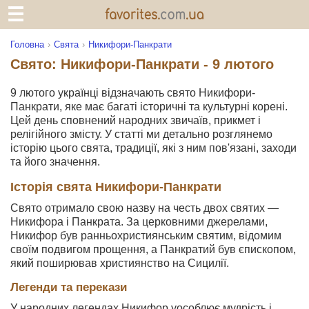
Головна
Свята
Никифори-Панкрати
Свято: Никифори-Панкрати - 9 лютого
9 лютого українці відзначають свято Никифори-
Панкрати, яке має багаті історичні та культурні корені.
Цей день сповнений народних звичаїв, прикмет і
релігійного змісту. У статті ми детально розглянемо
історію цього свята, традиції, які з ним пов'язані, заходи
та його значення.
Історія свята Никифори-Панкрати
Свято отримало свою назву на честь двох святих —
Никифора і Панкрата. За церковними джерелами,
Никифор був ранньохристиянським святим, відомим
своїм подвигом прощення, а Панкратий був єпископом,
який поширював християнство на Сицилії.
Легенди та перекази
У народних легендах Никифор уособлює мудрість і