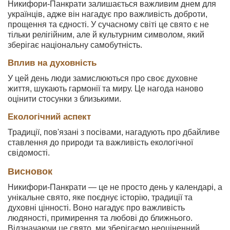
Никифори-Панкрати залишається важливим днем для
українців, адже він нагадує про важливість доброти,
прощення та єдності. У сучасному світі це свято є не
тільки релігійним, але й культурним символом, який
зберігає національну самобутність.
Вплив на духовність
У цей день люди замислюються про своє духовне
життя, шукають гармонії та миру. Це нагода наново
оцінити стосунки з близькими.
Екологічний аспект
Традиції, пов'язані з посівами, нагадують про дбайливе
ставлення до природи та важливість екологічної
свідомості.
Висновок
Никифори-Панкрати — це не просто день у календарі, а
унікальне свято, яке поєднує історію, традиції та
духовні цінності. Воно нагадує про важливість
людяності, примирення та любові до ближнього.
Відзначаючи це свято, ми зберігаємо неоціненний